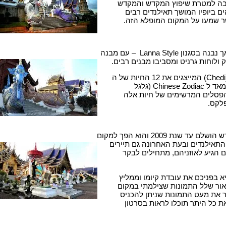
בה למטרת שיפוץ המקדש והמקדש
ם ביופיו המושך תאילנדים רבים
שר שמעו על המקום המופלא הזה.
 Lanna Style – עם מבנה
 ולוחות גרניט ומסביבו מבנים רבים.
במקום נבנו 12 צ'די (Chedi) המייצגים את 12 החיות של ה
Thai Zodiac הדומה מאד ל Chinese Zodiac (גלגל
הפסלים המרשימים של חיות אלה
לקס.
ד שנת 2009 והוא הפך למקום
התאילנדים ובעת האחרונה גם תיירים
הגיע לאוזניהם, מתחילים לבקר
א בפניכם את עובדת קיומו וממליץ
אור שלל התמונות שצילמתי במקום
ר את מעט התמונות שניתן להכניס
ת כל היתר תוכלו לראות בסרטון