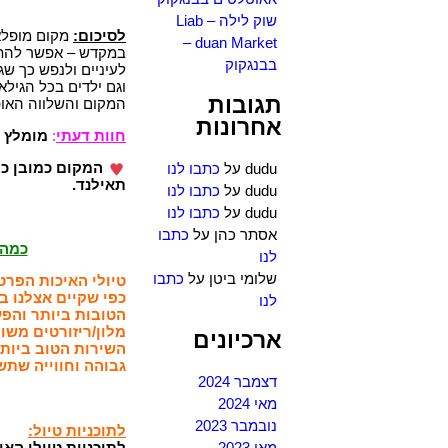
שוק לילה – Liab
לסיכום:
מקום מופלא,
duan Market –
במקדש – אפשר להתיי
בבנגקוק
לעיניים ולנפש כך שג
וגם ילדים בכל הגילא
תגובות
המקום והשלווה האופ
אחרונות
חוות דעתי
:
מומלץ ב
המקום כמובן כל
dudu
על
כתבו לנו
תאילנד.
dudu
על
כתבו לנו
dudu
על
כתבו לנו
אסתר כהן
על
כתבו
כמה 
לנו
שלומי ביטן
על
כתבו
טיולי האיכות הפרט
כפי שקיים אצלנו ב
לנו
הטובות ביותר והפעי
מלון/ריזורטים משו
ארכיונים
השירות הטוב ביותר
גבוהה וחווייה שתש
דצמבר 2024
מאי 2024
נובמבר 2023
לתוכניות טיול:
מאי 2023
לתוכניות טיולי האי