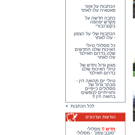
הכתבות על אזור
פאטאיה עלו לאתר
כתבה חדשה על
מקדש יפהפה
בקנצ'נבורי
הכתבות שלי על הצפון
- עלו לאתר
כל מסלולי טיולי
האיכות שלנו החדשים
שלנו בדרום תאילנד
עלו לאתר
מגוון גדול וחדש של
טיולי האיכות שלנו
בדרום תאילנד
טיולי יום מהואה הין -
מבחר גדול של
מסלולים כייפיים
וחווייתיים לנופשים
בהואה הין !!
לכל הכתבות
חדש !!
מסלולי
"סובב-צפון" - מסלולי