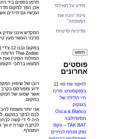
תרמו כספים ביד רח
מידע על תאילנד
אכן הפך למקום מדהי
ועכשיו גם תיירים א
פינת "הכה את
המומחה"
מדיניות פרטיות
המקדש איננו עתיק אך נבנה בסגנון
מרכזי העשוי מעץ טיק
חיפוש:
המזלות הסיני) ואת 
פוסטים
תמצאו ברחבי הקומפ
אחרונים
רובו של שיפוץ המקדש הושלם ע
לחקור את סוי 11
ידוע ומפורסם בקרב 
בסוקומוויט: מרכז
אשר שמעו של המקום 
חיי הלילה של
במקום.
בנגקוק
אני יותר משמח להבי
Osca & Blanco
לכם לבקר במקום. ל
מסעדת/בר
היה לי די קשה לבחו
TAK BAT – טקס
לכתבה קצרה זו אך א
המצורף.
מתן מנחה לנזירים
אאוטלטים בבנגקוק