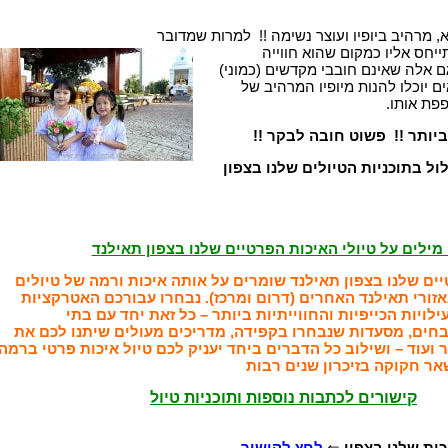
 מרהיב ביופיו ועוצר נשימה !! למרות שמדובר
חס אליו כמקום שהוא חווייה
ם אלה שאינם חובבי מקדשים (כמוני)
ים יוכלו להנות מיופיו המרהיב של
פת אותו.
יותר !! פשוט חובה לבקר !!
ול בתוכניות הטיולים שלנו בצפון
מילים על טיולי האיכות הפרטיים שלנו בצפון תאילנד
יים שלנו בצפון תאילנד שומרים על אותה איכות ורמה של טיולים
אזורי תאילנד האחרים (דרום ומרכז). נבחרו עבורכם האטרקציות
לויות הכייפיות והחווייתיות ביותר – כל זאת יחד עם בתי
בחים, מסעדות שנבחרו בקפידה, מדריכים מעולים שיתנו לכם את
 ועוד – ושילוב כל הדברים ביחד יעניק לכם טיול איכות פרטי ברמה
אר חקוקה בזיכרון שנים רבות
קישורים לכתבות נוספות ותוכניות טיול
כות שלנו בצפון
⇐
לחץ לקישור