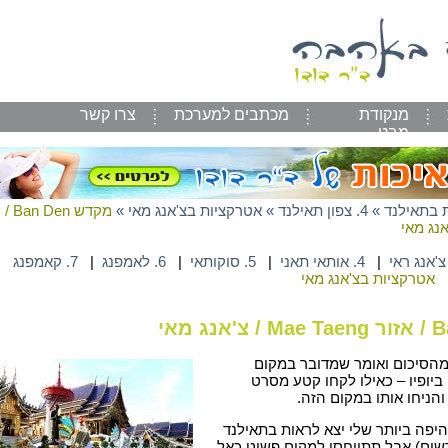
מנקודת
מכתבים למערכת
צרו קשר
מבט
 בתאילנד
»
4. צפון תאילנד
»
אטרקציות בצ'אנג מאי
»
מקדש Ban Den /
|
4. אותאי תאני
|
5. סוקותאי
|
6. לאמפנג
|
7. קאמפנג
אטרקציות בצ'אנג מאי
מהסיכום ואומר שמדובר במקום
ביופיו – כאילו לקחו קטע מסרט
והניחו אותו במקום הזה.
יפה ביותר שלי יצא לראות בתאילנד
שים) אבל תתייחסו למקום פשוט כאל