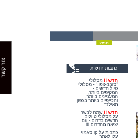
צור קשר
חדש !!
מסלולי
"סובב-צפון" - מסלולי
טיול חדשים -
המקיפים ביותר,
המעניינים ביותר,
והכייפיים ביותר בצפון
תאילנד
חדש !!
שמח לבשר
על מסלולי טיולים
חדשים בדרום - עם
יציאה מהדרום !!!
כתבות על קו סאמוי
עלו לאתר