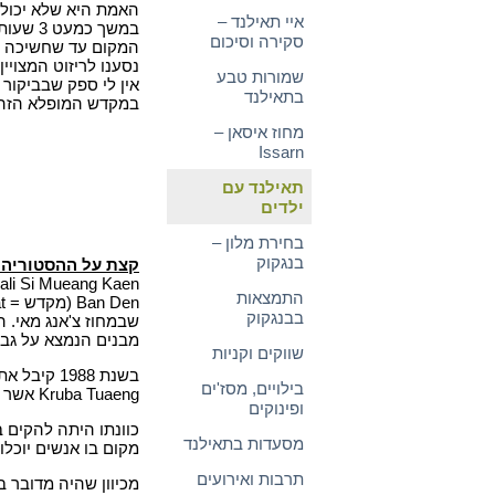
האמת היא שלא יכול
איי תאילנד –
במשך כמ
סקירה וסיכום
המקום עד שחשיכה ה
נסענו לריזוט המצויין
שמורות טבע
אין לי ספק שבביקור
בתאילנד
במקדש המופלא הזה
מחוז איסאן –
Issarn
תאילנד עם
ילדים
בחירת מלון –
בנגקוק
קצת על ההסטוריה 
התמצאות
בבנגקוק
שבמחוז צ'אנג מאי.
מבנים הנמצא על גב
שווקים וקניות
בשנת 1988 קיבל את המקום לידיו נזיר ראשי (Abbot) בשם
בילויים, מסז'ים
Kruba Tuaeng אשר החליט לשפץ את המקום מהיסוד.
ופינוקים
כוונתו היתה להקים 
מסעדות בתאילנד
מקום בו אנשים יוכלו
תרבות ואירועים
מכיוון שהיה מדובר ב