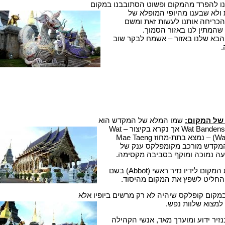
נו להפרד מהמקום ופשוט הסתובבנו במקום
עט 3 שעות ולא שבענו מהיופי המופלא של
כריחה אותנו לעשות זאת ומשם
 שהמתין לנו באזור הסמוך.
 הבא שלנו באזור – אשמח לבקר שוב
.
של המקום:
שמו המלא של המקדש הוא
Wat Bandensali Si Mueang Kaen אך נקרא בקיצור – Wat
Ban Den (מקדש = Wat) – נמצא בתת-מחוז Mae Taeng
 המקדש מורכב מקומפלקס ענק של
עה נמוכה ומוקף בסביבה מקסימה.
במקום קופלקס שיהיה לא רק מרשים ביופיו אלא
 למצוא שלוות נפש.
נזיר ידוע ומוערך מאד, אנשי הקהילה