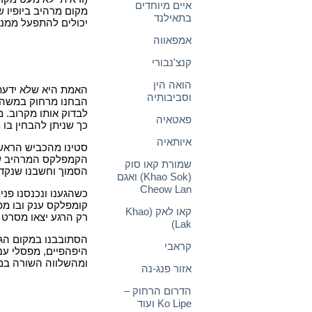
איים מיוחדים
מקום מרהיב ביופיו 
בתאילנד
יכולים להתפעל ממנו
אמפאווה
קנצ'נבורי
הואה הין
האמת היא שלא ידעתי 
וסביבותיה
הבחנו מרחוק במשהו 
פאטאיה
כך שניתן להבחין בו
איותאיה
סטינו מהכביש הראשי
הקמפלקס המרהיב שנ
שמורת קאו סוק
הסמוך וחשבנו שנקדי
(Khao Sok) ואגם
Cheow Lan
כשהגענו ונכנסנו פני
קומפלקס ענק ובו מפו
קאו לאק (Khao
רק הרגע יצאו מסרט א
Lak)
הסתובבנו במקום הג
קראבי
היפהפיים, מפסלי ענ
ומהשלווה השורה במ
אזור פנג-נה
הדרום הרחוק –
Ko Lipe ועוד