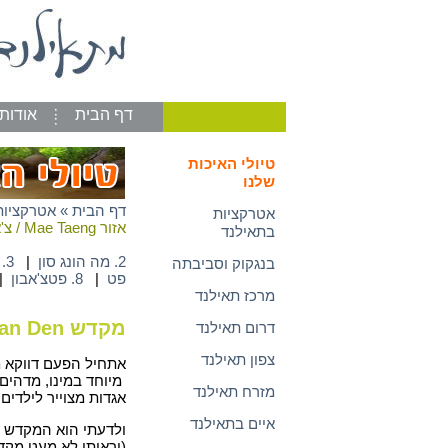
דף הבית
אודות
טיולי האיכות
שלנו
דף הבית
»
אטרקציות
אטרקציות
אזור Mae Taeng / צ'אנג מאי
בתאילנד
2. מה הונג סון
|
3. צ'אנג ראי
בנגקוק וסביבתה
פט
|
8. פטצ'אבון
|
מרכז תאילנד
מקדש Ban Den / אזור Mae Taeng / צ'אנג מאי
דרום תאילנד
צפון תאילנד
אתחיל הפעם דווקא 
מיוחד במינו, מדהים 
מזרח תאילנד
אגדות מצוייר לילדים 
איים בתאילנד
ולדעתי הוא המקדש ה
(וראיתי לא מעט מקד