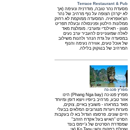
Terrace Restaurant & Pub
מסעדת נהר טובה, מודרנית ונעימה (אך
לא יקרה) הצופה על נוף מרהיב של נהר
הצ'אופראיה. המסעדה ממוקמת לא רחוק
ממלונות הילטון ופנינסולה ובעלת תפריט
מגוון - תאילנדי ומערבי. מומלצת מאד
לאלה שמעוניינים להעביר ערב נעים
במסעדה על גדת הנהר ולהנות משילוב
של אוכל טעים, אווירה נעימה והנוף
המרהיב של בנגקוק בלילה.
מפרץ פנג-נה
מפרץ פנג-נה (Phang Nga bay) הינו
אזור טבע, מרהיב ביופיו ויוצא דופן ומיוחד
מאד במראהו - משובץ באיים, צוקים,
מערות ויערות מנגרובים המלאים בבעלי
חיים שונים. פרסומו הגדול בא לו בעקבות
הסרט "האיש בעל אקדח הזהב"
שמסדרת הסרטים של ג'יימס בונד
שצולם במקום והאי Ko Tapu (אי