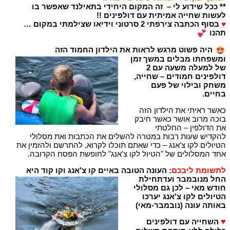
** ככל שידוע לי – זה המקום היחידי בתאילנד שאפשר בו
לעשות שחייה אמיתית עם דולפינים !!
♥
בסוף הכתבה צירפתי 2 סרטוני וידיאו שצילמתי במקום …
תהנו
היה פשוט מרגש לראות את הילדון החמוד הזה
ומשפחתו מבלים במשך זמן
של למעלה משעה עם 2
דולפינים חמודים – שחייה,
משחק ובילוי של פעם
בחיים.
כאשר ראיתי את הילדון הזה
בוכה מרוב אושר כאשר חיבק
את הדולפין – החלטתי
להקדיש שעות רבות במטרה להשלים את הכתבות ואת מסלולי
הטיולים לקו צ'אנג – כדי שאתם תוכלו לקרוא, להתרשם ולהזמין את
אחד המסלולים של "הטיול לקו צ'אנג" לחופשת הפסח הקרובה.
לתשומת ליבכם
: העונה הטובה באיים קו צ'אנג וקו קוד היא
החל מנובמבר ועדתחילת
חודש מאי – לכן גם מסלולי
הטיולים לקו צ'אנג יערכו
באותה עונה (נובמבר-מאי)
♥
השחייה עם דולפינים