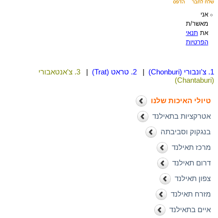
אני
מאשר/ת
את
תנאי
הפרטיות
1. צ'ונבורי (Chonburi)
|
2. טראט (Trat)
|
3. צ'אנטאבורי
(Chantaburi)
טיולי האיכות שלנו
אטרקציות בתאילנד
בנגקוק וסביבתה
מרכז תאילנד
דרום תאילנד
צפון תאילנד
מזרח תאילנד
איים בתאילנד