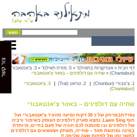
צור קשר
דף הבית
»
אטרקציות בתאילנד
»
5. מזרח תאילנד
»
3. צ'אנטאבורי
(Chantaburi)
»
שחיה עם דולפינים – באזור צ'אנטאבורי
1. צ'ונבורי (Chonburi)
|
2. טראט (Trat)
|
3. צ'אנטאבורי
(Chantaburi)
שחיה עם דולפינים – באזור צ'אנטאבורי
נפרדתבמרחק של כ 30 דקות נסיעה מהעיר צ'אנטאבורי ועל
חוף Laem Sing, נמצא פארק דולפינים העוסק בשימור ורביה
של דולפינים ובו מזומנת לכם חוויה של פעם בחיים, מיוחדת
במינה ומרגשת מאד – שחייה, משחק ושעשועים עם דולפינים
למשך זמן של לפחות שעה שלימה !!