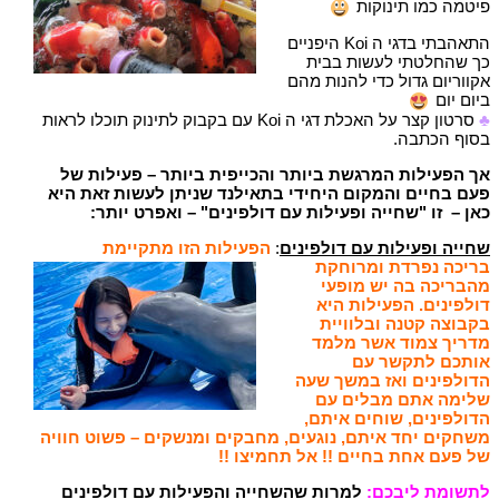
פיטמה כמו תינוקות
התאהבתי בדגי ה Koi היפניים
כך שהחלטתי לעשות בבית
אקווריום גדול כדי להנות מהם
ביום יום
♣
סרטון קצר על האכלת דגי ה Koi עם בקבוק לתינוק תוכלו לראות
בסוף הכתבה.
אך הפעילות המרגשת ביותר והכייפית ביותר – פעילות של
פעם בחיים והמקום היחידי בתאילנד שניתן לעשות זאת היא
כאן – זו "שחייה ופעילות עם דולפינים" – ואפרט יותר:
שחייה ופעילות עם דולפינים
:
הפעילות הזו מתקיימת
בריכה נפרדת ומרוחקת
מהבריכה בה יש מופעי
דולפינים. הפעילות היא
בקבוצה קטנה ובלוויית
מדריך צמוד אשר מלמד
אותכם לתקשר עם
הדולפינים ואז במשך שעה
שלימה אתם מבלים עם
הדולפינים, שוחים איתם,
משחקים יחד איתם, נוגעים, מחבקים ומנשקים – פשוט חוויה
של פעם אחת בחיים !! אל תחמיצו !!
לתשומת ליבכם
:
למרות שהשחייה והפעילות עם דולפינים