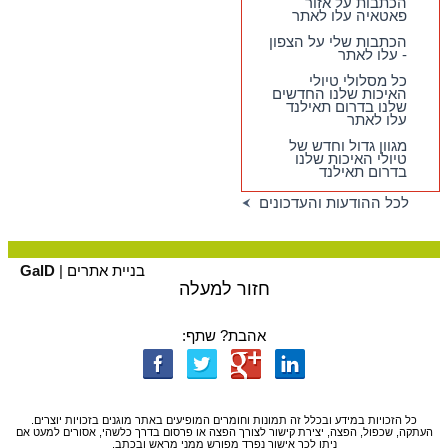
עלו לאתר
הכתבות על אזור
פאטאיה עלו לאתר
הכתבות שלי על הצפון
- עלו לאתר
כל מסלולי טיולי
האיכות שלנו החדשים
שלנו בדרום תאילנד
עלו לאתר
מגוון גדול וחדש של
טיולי האיכות שלנו
בדרום תאילנד
לכל ההודעות והעדכונים
בניית אתרים |
GalD
חזור למעלה
אהבת? שתף:
כל הזכויות במידע ובכלל זה תמונות וחומרים המופיעים באתר מוגנים בזכויות יוצרים.
העתקה, שכפול, הפצה, יצירת קישור לצורך הפצה או פרסום בדרך כלשהי, אסורים למעט אם
ניתן לכך אישור נפרד מפורש ממני מראש ובכתב.