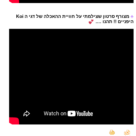
♣
מצורף סרטון שצילמתי על חוויית ההאכלה של דגי ה Koi
היפניים !! תהנו ….