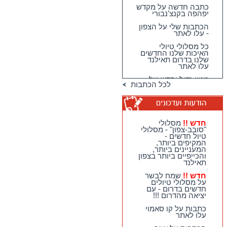
כתבה חדשה על מקדש
יפהפה בקנצ'נבורי
הכתבות שלי על הצפון
- עלו לאתר
כל מסלולי טיולי
האיכות שלנו החדשים
שלנו בדרום תאילנד
עלו לאתר
מגוון גדול וחדש של
טיולי האיכות שלנו
לכל הכתבות
בדרום תאילנד
טיולי יום מהואה הין -
מבחר גדול של
מסלולים כייפיים
וחווייתיים לנופשים
חדש !!
מסלולי
בהואה הין !!
"סובב-צפון" - מסלולי
טיול חדשים -
חדש !!
מסלולי
המקיפים ביותר,
"סובב-צפון" - מסלולי
המעניינים ביותר,
טיול חדשים - המקיפים
והכייפיים ביותר בצפון
ביותר, המעניינים
תאילנד
ביותר, והכייפיים ביותר
בצפון תאילנד
חדש !!
שמח לבשר
על מסלולי טיולים
חדש !!
שמח לבשר על
חדשים בדרום - עם
מסלולי טיולים חדשים
יציאה מהדרום !!!
בדרום - עם יציאה
מהדרום !!!
כתבות על קו סאמוי
עלו לאתר
כתבות על קו סאמוי