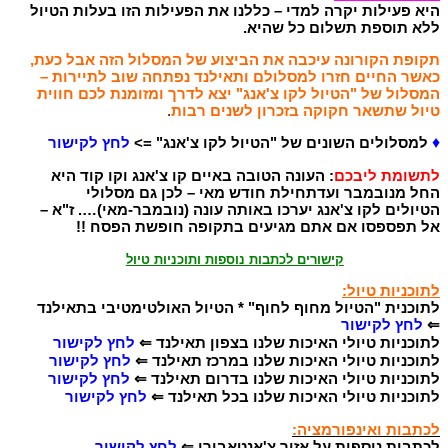
היא פעילות יקרה למדי – כללנו את הפעילות הזו בעלות הטיול
ללא תוספת תשלום כל שהיא.
תקופת הקורונה עיכבה את הביצוע של המסלול הזה אבל כעת,
כאשר החיים חזרו למסלולם ותאילנד נפתחה שוב לתיירות –
המסלול של "הטיול לקו צ'אנג" יצא לדרך ומזומנת לכם חווית
טיול שתשאר חקוקה בזכרון לשנים רבות
.
♦
למסלולים השונים של "הטיול לקו צ'אנג" =>
לחץ לקישור
לתשומת ליבכם
: העונה הטובה באיים קו צ'אנג וקו קוד היא
החל מנובמבר ועדתחילת חודש מאי – לכן גם מסלולי
הטיולים לקו צ'אנג יערכו באותה עונה (נובמבר-מאי)…. ז"א –
אל תפספסו אם אתם מגיעים בתקופה חופשת הפסח !!
קישורים לכתבות נוספות ותוכניות טיול
לתוכניות טיול:
לתוכנית "הטיול מחוף לחוף" * הטיול האולטימטיבי בתאילנד
⇐
לחץ לקישור
לתוכניות טיולי האיכות שלנו בצפון תאילנד ⇐
לחץ לקישור
לתוכניות טיולי האיכות שלנו במרכז תאילנד ⇐
לחץ לקישור
לתוכניות טיולי האיכות שלנו בדרום תאילנד ⇐
לחץ לקישור
לתוכניות טיולי האיכות שלנו בכל תאילנד ⇐
לחץ לקישור
לכתבות ואינפורמציה:
לכתבות נוספות על אזור צ'אנטאבורי
⇐
לחץ לקישור