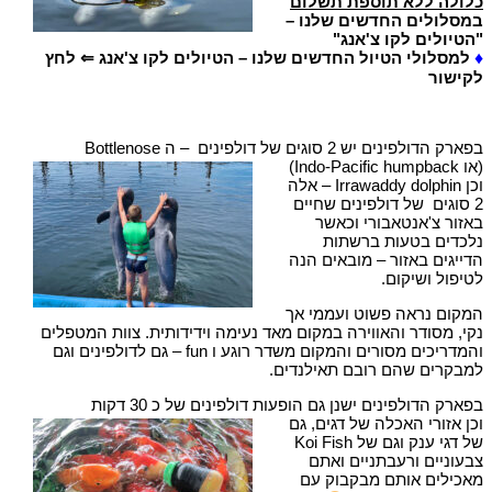
כלולה ללא תוספת תשלום
במסלולים החדשים שלנו –
"הטיולים לקו צ'אנג" ​
♦
למסלולי הטיול החדשים שלנו – הטיולים לקו צ'אנג ⇐ לחץ
לקישור
בפארק הדולפינים יש 2 סוגים של דולפינים – ה Bottlenose
(או Indo-Pacific humpback)
וכן Irrawaddy dolphin – אלה
2 סוגים של דולפינים שחיים
באזור צ'אנטאבורי וכאשר
נלכדים בטעות ברשתות
הדייגים באזור – מובאים הנה
לטיפול ושיקום.
המקום נראה פשוט ועממי אך
נקי, מסודר והאווירה במקום מאד נעימה וידידותית. צוות המטפלים
והמדריכים מסורים והמקום משדר רוגע ו fun – גם לדולפינים וגם
למבקרים שהם רובם תאילנדים.
בפארק הדולפינים ישנן גם הופעות דולפינים של כ 30 דקות
וכן אזורי האכלה של דגים, גם
של דגי ענק וגם של Koi Fish
צבעוניים ורעבתניים ואתם
מאכילים אותם מבקבוק עם