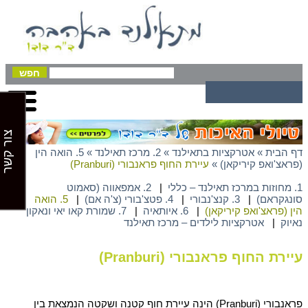
צור קשר
דף הבית
»
אטרקציות בתאילנד
»
2. מרכז תאילנד
»
5. הואה הין
(פראצ'ואפ קיריקאן)
»
עיירת החוף פראנבורי (Pranburi)
1. מחוזות במרכז תאילנד – כללי
|
2. אמפאווה (סאמוט
סונגקראם)
|
3. קנצ'נבורי
|
4. פטצ'בורי (צ'ה אם)
|
5. הואה
הין (פראצ'ואפ קיריקאן)
|
6. איותאיה
|
7. שמורת קאו יאי ונאקון
נאיוק
|
אטרקציות לילדים – מרכז תאילנד
עיירת החוף פראנבורי (Pranburi)
פראנבורי (Pranburi) הינה עיירת חוף קטנה ושקטה הנמצאת בין