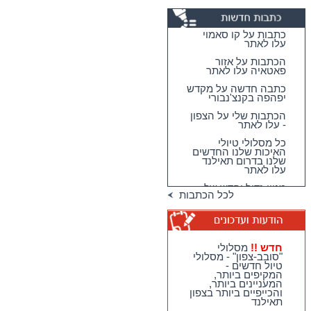
כתבות על קו סאמוי
עלו לאתר
הכתבות על אזור
פאטאיה עלו לאתר
כתבה חדשה על מקדש
יפהפה בקנצ'נבורי
הכתבות שלי על הצפון
- עלו לאתר
כל מסלולי טיולי
האיכות שלנו החדשים
שלנו בדרום תאילנד
עלו לאתר
מגוון גדול וחדש של
לכל הכתבות
טיולי האיכות שלנו
בדרום תאילנד
טיולי יום מהואה הין -
מבחר גדול של
מסלולים כייפיים
חדש !!
מסלולי
וחווייתיים לנופשים
"סובב-צפון" - מסלולי
בהואה הין !!
טיול חדשים -
המקיפים ביותר,
חדש !!
מסלולי
המעניינים ביותר,
"סובב-צפון" - מסלולי
והכייפיים ביותר בצפון
טיול חדשים - המקיפים
תאילנד
ביותר, המעניינים