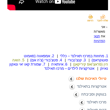
אני
מאשר/ת
את
תנאי
הפרטיות
1. מחוזות במרכז תאילנד – כללי
|
2. אמפאווה (סאמוט
סונגקראם)
|
3. קנצ'נבורי
|
4. פטצ'בורי (צ'ה אם)
|
5. הואה
הין (פראצ'ואפ קיריקאן)
|
6. איותאיה
|
7. שמורת קאו יאי ונאקון
נאיוק
|
אטרקציות לילדים – מרכז תאילנד
טיולי האיכות שלנו
אטרקציות בתאילנד
בנגקוק וסביבתה
מרכז תאילנד
דרום תאילנד