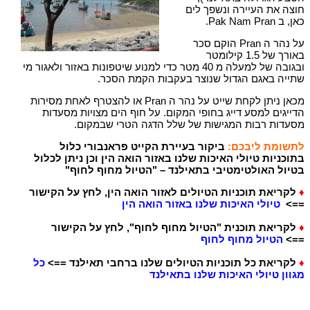
חוצה את העיירה ונשפך לים
כאן, ב Pak Nam Pran.
על נהר ה Pran הוקם סכר
באורך של 1.5 קילומטר
ובגובה של למעלה מ 40 מטר כדי למנוע שיטפונות באזור ולאגור מי
שתייה באגם הגדול שנוצר בעקבות הקמת הסכר.
מכאן ניתן לקחת שייט על נהר ה Pran או להצטרף לאחת מסירות
הדייגים למסע דייג בחופי המקום. על חוף הים מצויות מסעדות
מסעדות רבות המגישות של שלל הדגה הטרי שבמקום.
לתשומת ליבכם:
ביקור בעיירת הקייט פראנבורי כלול
בתוכניות טיולי האיכות שלנו באזור הואה הין וכן ניתן לכלול
בטיול האולטימטיבי בתאילנד – "הטיול מחוף לחוף"
♦
לקריאת תוכניות הטיולים לאזור הואה הין, לחץ על הקישור
==>
טיולי האיכות שלנו באזור הואה הין
♦
לקריאת תוכנית "הטיול מחוף לחוף", לחץ על הקישור
==>
הטיול מחוף לחוף
♦
לקריאת כל תוכניות הטיולים שלנו ברחבי תאילנד ==>
כל
מגוון טיולי האיכות שלנו בתאילנד