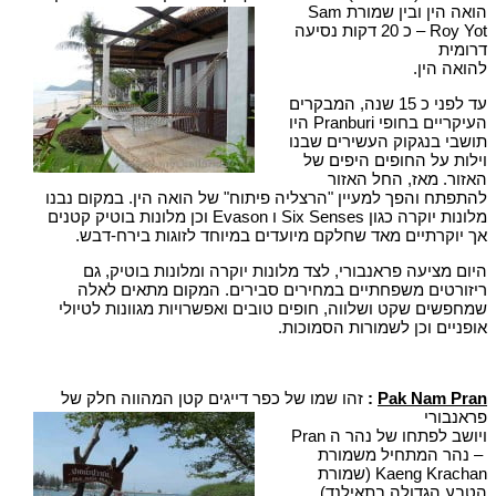
הואה הין ובין שמורת Sam
Roy Yot – כ 20 דקות נסיעה
דרומית
להואה הין.
עד לפני כ 15 שנה, המבקרים
העיקריים בחופי Pranburi היו
תושבי בנגקוק העשירים שבנו
וילות על החופים היפים של
האזור. מאז, החל האזור
להתפתח והפך למעיין "הרצליה פיתוח" של הואה הין. במקום נבנו
מלונות יוקרה כגון Six Senses ו Evason וכן מלונות בוטיק קטנים
אך יוקרתיים מאד שחלקם מיועדים במיוחד לזוגות בירח-דבש.
היום מציעה פראנבורי, לצד מלונות יוקרה ומלונות בוטיק, גם
ריזורטים משפחתיים במחירים סבירים. המקום מתאים לאלה
שמחפשים שקט ושלווה, חופים טובים ואפשרויות מגוונות לטיולי
אופניים וכן לשמורות הסמוכות.
Pak Nam Pran
:
זהו שמו של כפר דייגים קטן המהווה חלק של
פראנבורי
ויושב לפתחו של נהר ה Pran
– נהר המתחיל משמורת
Kaeng Krachan (שמורת
הטבע הגדולה בתאילנד),