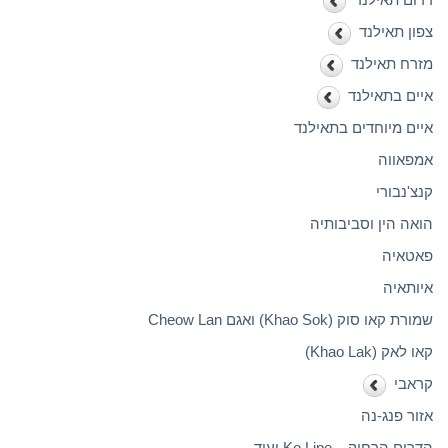
צפון תאילנד
מזרח תאילנד
איים בתאילנד
איים מיוחדים בתאילנד
אמפאווה
קנצ'נבורי
הואה הין וסביבותיה
פאטאיה
איותאיה
שמורת קאו סוק (Khao Sok) ואגם Cheow Lan
קאו לאק (Khao Lak)
קראבי
אזור פנג-נה
הדרום הרחוק – Ko Lipe ועוד