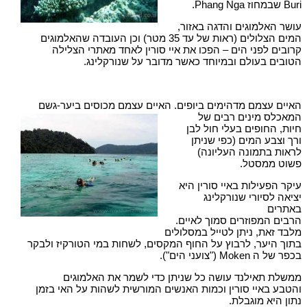
Buri שבמחוז Phang Nga.
עושר האלמוגים והדגה באזור,
המים הצלולים (ראות של עד 35 מטר) וכן העובדה שהאלמוגים
קרובים לפני הים – הפכו את איי סורין לאחד מאתרי הצלילה
הטובים בעולם ובמיוחד כאשר מדובר על שנורקלינג.
האיים עצמם מדהימים ביופים. האיים עצמם מכוסים ביער-גשם
המאכלס מינים רבים של
חיות, החופים בעלי חול לבן
ורך וצבע המים (כפי שניתן
לראות בתמונה העליונה)
פשוט ממסטל.
עיקר הפעילות באיי סורין היא
יציאה לסיורי שנורקלינג
באתרים
הרבים המפוזרים סמוך לאיים.
מלבד זאת, ניתן לטייל במסלולים
בתוך היער, לרבוץ על החוף המקסים, לשחות במי הטורקיז ולבקר
בכפר של ה Moken ("צועני הים").
ממשלת תאילנד עושה כל שניתן כדי לשמר את האלמוגים
והטבע באיי סורין וכמות האנשים המורשית לשהות על האי בזמן
נתון היא מוגבלת.