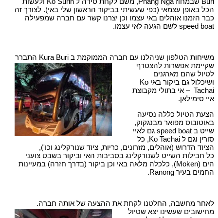
Buri שבמחוז Phang Nga, משם לקחת סירה ל Ko Surin ולעשות
הכל באופן עצמאי (כפי שעשיתי בביקור הראשון שלי באי). לצורך זה
כבר הזמנו אוהלים באי עצמו וכן יצרנו קשר עם חברה שמפעילה
speed boat לשם הגעה לאי עצמו.
משיחות הטלפון שניהלנו עם חברה הממוקמת ב Kura Buri
התברר
שקיימת אפשרות להצטרף
לטיול שהם מארגנים
ושיכלול גם ביקור באי Ko
Tachai – אי בתולי מקבוצת
איי סימילאן.
הצעת הטיול כללה נסיעה
באוטובוס מפואר מבנגקוק,
שייט ב speed boat גם לאיי
סורין וגם ל Ko Tachai, כל
הציוד הדרוש (אוהלים, מזרונים, כריות, ציוד שנורקלינג וכו'),
כל חבילות השייט לשנורקלינג בסביבות האי וביקור בשבט צועני
הים (Moken), כלכלה מלאה באי וכן ביקור (בדרך חזרה) במעיינות
החמים בעיר Ranong.
לאחר מחשבה, החלטנו לקחת את ההצעה של אותה חברה.
מחישובים שעשינו יצא שטיול