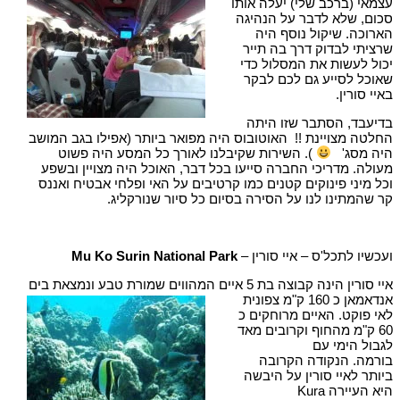
עצמאי (ברכב שלי) יעלה אותו
סכום, שלא לדבר על הנהיגה
הארוכה. שיקול נוסף היה
שרציתי לבדוק דרך בה תייר
יכול לעשות את המסלול כדי
שאוכל לסייע גם לכם לבקר
באיי סורין.
בדיעבד, הסתבר שזו היתה
החלטה מצויינת !! האוטובוס היה מפואר ביותר (אפילו בגב המושב
היה מסג'
). השירות שקיבלנו לאורך כל המסע היה פשוט
מעולה. מדריכי החברה סייעו בכל דבר, האוכל היה מצויין ובשפע
וכל מיני פינוקים קטנים כמו קרטיבים על האי ופלחי אבטיח ואננס
קר שהמתינו לנו על הסירה בסיום כל סיור שנורקליג.
ועכשיו לתכל'ס – איי סורין –
Mu Ko Surin National Park
איי סורין הינה קבוצה בת 5 איים המהווים שמורת טבע ונמצאת
בים
אנדאמאן כ 160 ק"מ צפונית
לאי פוקט. האיים מרוחקים כ
60 ק"מ מהחוף וקרובים מאד
לגבול הימי עם
בורמה. הנקודה הקרובה
ביותר לאיי סורין על היבשה
היא העיירה Kura