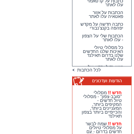
עלו לאתר
הכתבות על אזור
פאטאיה עלו לאתר
כתבה חדשה על מקדש
יפהפה בקנצ'נבורי
הכתבות שלי על הצפון
- עלו לאתר
כל מסלולי טיולי
האיכות שלנו החדשים
שלנו בדרום תאילנד
עלו לאתר
מגוון גדול וחדש של
טיולי האיכות שלנו
לכל הכתבות
בדרום תאילנד
טיולי יום מהואה הין -
מבחר גדול של
מסלולים כייפיים
וחווייתיים לנופשים
חדש !!
מסלולי
בהואה הין !!
"סובב-צפון" - מסלולי
טיול חדשים -
חדש !!
מסלולי
המקיפים ביותר,
"סובב-צפון" - מסלולי
המעניינים ביותר,
טיול חדשים - המקיפים
והכייפיים ביותר בצפון
ביותר, המעניינים
תאילנד
ביותר, והכייפיים ביותר
בצפון תאילנד
חדש !!
שמח לבשר
על מסלולי טיולים
חדש !!
שמח לבשר על
חדשים בדרום - עם
מסלולי טיולים חדשים