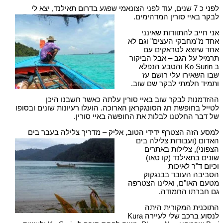
לפני כ 7 שנים, עוד לפני הצונאמי שפגע בדרום
תאילנד, יצא לי
לבקר באיי סורין המדהימים.
אני חייב להתוודות שאינני
אחד מ"מחבקי העצים" וגם לא
אחד שיוצא לטראקים עם
תרמיל על הגב – אבל הביקור
ב Ko Surin והטבע הנפלא
שבו השאירו עלי רושם עז
ותמיד חלמתי לבקר שם שוב.
ההזדמנות לבקר שוב באיי סורין עלתה כאשר חשבנו היכן
לטייל בחופשת חג הסונגקראן הארוכה. הועלו רעיונות שונים ובסופו
של דבר החלטנו לבלות את החופשה באיי סורין.
למסע הזה הצטרף ידידי הטוב, אליק – מדריך צלילה בעבר בים
האדום (ועבודות צלילה בים
הצפוני), צלילות באתרים
שונים בתאילנד (קו טאו)
וכיום ד"ר לאיכות
הסביבה העובד בבנגקוק
מטעם האו"ם, ואלינו הצטרפה
גם חברתו החמודה.
התוכנית המקורית היתה
לנסוע ברכב שלי לעיירה Kura