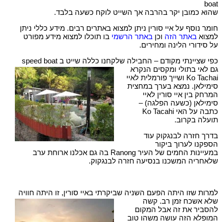
boat
שהוא כמובן יקר בהרבה אך השייט לוקח כשעה בלבד.
חומר נוסף על איי סורין ניתן למצוא באתרים רבים. מידע כללי ניתן
למצוא
באתר הזה
וכן
באתר הרשמי
בו תוכלו למצוא מידע מפורט
על סידורי הלינה ומחירים.
כפי שציינתי מקודם – החבילה שלקחנו כללה שייט ב speed boat
גם לאי בתולי ומקסים הנקרא
Ko Tachai ושייך פורמלית לאיי
סימילאן. נמצא בערך במחצית
המרחק בין איי סורין לאיי
סימילאן (כשעה הפלגה) –
כתבה על האי Ko Tacahi
תועלה בקרוב.
בדרך חזרה לבנגקוק עוד
הספקנו לערוך ביקור
במעיינות החמים של העיר Ranong בה גם אכלנו ארוחת ערב
שלאחריה המשכנו בנסיעה חזרה לבנגקוק.
למרות שזו היתה הפעם השניה שביקרתי באיי סורין, זו היתה
חוויה
שלא אשכח זמן רב. קשה
להסביר את זה אבל המקום
המופלא הזה עושה משהו טוב