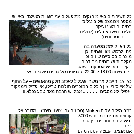
כל השירותים באי מוחזקים ומתופעלים ע"י רשויות תאילנד.
באי יש
מספר מצומצם של בונגלוס
בסיסיים מעץ ועיקר
הלינה היא באוהלים (גדולים
יחסית ומרווחים).
על האי קיימת מסעדה בה
ניתן לרכוש מזון ושתיה וכן
מוצרים בסיסיים שונים וכן
מקלחות ושירותים מסודרים
ונקיים. באי יש אספקת חשמל
בין השעות 18:00 ל 22:00. טלפונים סלולריים פועלים באי.
כאן אני חייב לומר משהו שעלול לאכזב חלק מהאנשים – על החוף
של איי סורין אין רוכלים המוכרים חולצות טריקו, אין פדיקור/מניקור
ואפילו לא מסג'ים ……….. אבל יש הרבה מאד טבע נפלא !!
כמה מילים על ה
Moken
(מכונים גם "צועני הים") – מדובר על
קבוצה אתנית המונה ש 3000
נפש החיים ונודדים בין איים
בים
אנדאמאן. קבוצה קטנה מהם