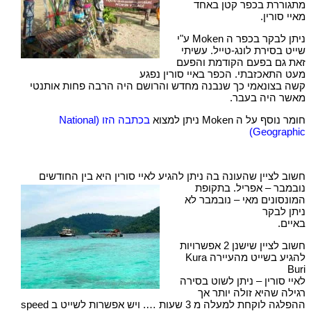
מתגוררת בכפר קטן באחד
מאיי סורין.
ניתן לבקר בכפר ה Moken ע"י
שייט בסירת לונג-טייל. עשיתי
זאת גם בפעם הקודמת והפעם
מעט התאכזבתי. הכפר באיי סורין נפגע
קשה בצונאמי כך שנבנה מחדש והרושם היה הרבה פחות אותנטי
מאשר היה בעבר.
חומר נוסף על ה Moken ניתן למצוא
בכתבה הזו (National
Geographic)
חשוב לציין שהעונה בה ניתן להגיע לאיי סורין היא בין החודשים
נובמבר – אפריל. בתקופת
המונסונים מאי – נובמבר לא
ניתן לבקר
באיים.
חשוב לציין שישנן 2 אפשרויות
להגיע בשייט מהעיירה Kura
Buri
לאיי סורין – ניתן לשוט בסירה
רגילה שהיא זולה יותר אך
ההפלגה לוקחת למעלה מ 3 שעות …. ויש אפשרות לשייט ב speed