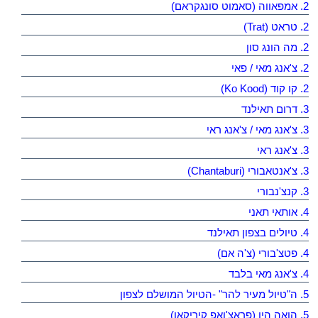
2. אמפאווה (סאמוט סונגקראם)
2. טראט (Trat)
2. מה הונג סון
2. צ'אנג מאי / פאי
2. קו קוד (Ko Kood)
3. דרום תאילנד
3. צ'אנג מאי / צ'אנג ראי
3. צ'אנג ראי
3. צ'אנטאבורי (Chantaburi)
3. קנצ'נבורי
4. אותאי תאני
4. טיולים בצפון תאילנד
4. פטצ'בורי (צ'ה אם)
4. צ'אנג מאי בלבד
5. ה"טיול מעיר להר" -הטיול המושלם לצפון
5. הואה הין (פראצ'ואפ קיריקאן)