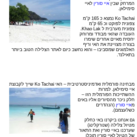
המרחק שבין
איי סורין
לאיי
סימילאן.
Ko Tachai נמצא כ 165 ק"מ
צפונית לפוקט וכ 65 ק"מ
צפונית מערבית ל Khao Lak.
העובדה שהאי מבודד ומרוחק
יחסית מאיים אחרים שימרו
בצורה מצויינת את האי וריף
האלמוגים שמסביבו – והוא נחשב כיום לאתר הצלילה הטוב ביותר
בתאילנד.
מבחינה פורמלית ואדמיניסטרטיבית – האי Ko Tachai שייך
לקבוצת
איי סימילאן. למרות
ההשתייכות הפורמלית הזו –
חלק ניכר מהסיורים אליו באים
מ
איי סורין
(הנהדרים
כשלעצמם).
גם אנחנו ביקרנו באי כחלק
מטיול צלילה (שנורקלינג)
שערכנו באיי סורין ואת התאור
של הטיול לאיי סורין תוכלו