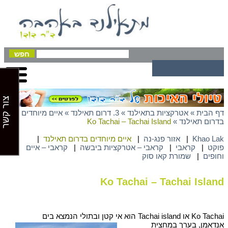
צור קשר
דף הבית
»
אטרקציות בתאילנד
»
3. דרום תאילנד
»
איים מיוחדים
בדרום תאילנד
»
Ko Tachai – Tachai Island
Khao Lak
|
אזור פנג-נה
|
איים מיוחדים בדרום תאילנד
|
פוקט
|
קראבי
|
קראבי – אטרקציות ביבשה
|
קראבי – איים
וחופים
|
שמורת קאו סוק
Ko Tachai – Tachai Island
Ko Tachai או Tachai island הוא אי קטן ובתולי
הנמצא בים
אנדאמן, בערך במחצית