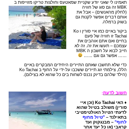
תאמינו לי שאני יודע שקניית שמאטעס וחולצות טריקו מזוייפות
ב
MBK זה גם סוג של חוויה
(לחלק מהאנשים) – אבל את
אותם דברים אפשר לקנות גם
בשוק ברמלה.
ביקור באיים כמו איי סורין ו Ko
Tachai זו חוויה של פעם
בחיים ואם אתם אוהבים את
עצמכם – תעשו את זה. זה לא
חייב לבוא על חשבון ה MBK
…… אפשר גם וגם ……
כדי שלא תחשבו שאתם התיירים היחידים המבקרים באיים
הללו, צילמתי זוג תיירים ששכבו על-ידי על החוף ב Ko Tachai
(הילד שלהם בדיוק נכנס לשחות בים כל שהוא לא בצילום).
חשוב לדעת
:
♦
האי Ko Tachai (וכן
איי
סורין) משולב בטיול שהוא
לדעתי הטיול האולטימטיבי
בתאילנד –
"טיול מחוף
לחוף"
– מבנגקוק ועד
קראבי (או כל יעד אחר