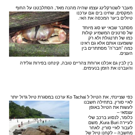
מעבר לשנורקלינג עצמו שהיה מהנה מאד, הסתלבטנו על החוף
המקסים, שחינו בים וגם ערכנו
טיולים ביער המכסה את האי.
מסתבר שבאי יש סוג מיוחד
של סרטנים המשמיע קולות
כמו של תרנגולת ולא רק
ששמענו אותם אלא גם ראינו
כמה "חבר'ה" מסתתרים בין
העצים.
בין לבין גם אכלנו ארוחת צהריים טובה, קינחנו בפירות וגלידה
והעברנו את הזמן בנעימים.
כפי שציינתי, את הטיול ל Ko Tachai ערכנו במסגרת טיול גדול
יותר
לאיי סורין. בתחילה חשבנו
לעשות את הטיול באופן
עצמאי –
כלומר, לנסוע ברכב שלי
לעיירה Kura Buri, משם
לעבור לאיי סורין. לאחר
מחשבה – לקחנו טיול של