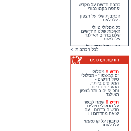
כתבה חדשה על מקדש
יפהפה בקנצ'נבורי
הכתבות שלי על הצפון
- עלו לאתר
כל מסלולי טיולי
האיכות שלנו החדשים
שלנו בדרום תאילנד
עלו לאתר
מגוון גדול וחדש של
טיולי האיכות שלנו
לכל הכתבות
בדרום תאילנד
טיולי יום מהואה הין -
מבחר גדול של
מסלולים כייפיים
חדש !!
מסלולי
וחווייתיים לנופשים
"סובב-צפון" - מסלולי
בהואה הין !!
טיול חדשים -
המקיפים ביותר,
חדש !!
מסלולי
המעניינים ביותר,
"סובב-צפון" - מסלולי
והכייפיים ביותר בצפון
טיול חדשים - המקיפים
תאילנד
ביותר, המעניינים
ביותר, והכייפיים ביותר
חדש !!
שמח לבשר
בצפון תאילנד
על מסלולי טיולים
חדשים בדרום - עם
חדש !!
שמח לבשר על
יציאה מהדרום !!!
מסלולי טיולים חדשים
בדרום - עם יציאה
כתבות על קו סאמוי
מהדרום !!!
עלו לאתר
כתבות על קו סאמוי