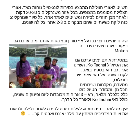
השייט לאזורי הצלילה מתבצע בסירות לונג-טייל נוחות מאד. אזורי
הצלילה מסומנים במצופים. בכל אזור משנרקלים כ 20-30 דקות
ולאחר מכן חוזרים לסירה ומשייטים לאתר אחר. כל סיור שנורקלינג
כזה לוקח כשעתיים שהם מבקרים ב 2-3 אתרי צלילה שונים.
שהינו יומיים וחצי נטו על איי סורין ובמסגרת אותם ימים ערכנו
גם
ביקור בשבט צועני הים – ה
Moken.
במסגרת אותם ימים ערכנו גם
את הטיול ל Ko Tachai. השייט
אליו, גם הוא בספיד בואט,
לקח כשעה. על האי עצמו יש
בונגלוס,
מסעדה, מקלחות ושירותים –
הכל נקי ומסודר. הטיול כולו
כלל כלכלה מלאה, ז"א – 3 ארוחות מכובדות ליום ופינוקים שונים,
כולל באי Ko Tachai ולאורך כל הדרך.
אין מה לומר – היה תענוג לעלות חזרה לסירה לאחר צלילה ולראות
את צוות המדריכים ממתין עם פלחי אננס ואבטיח קר…..