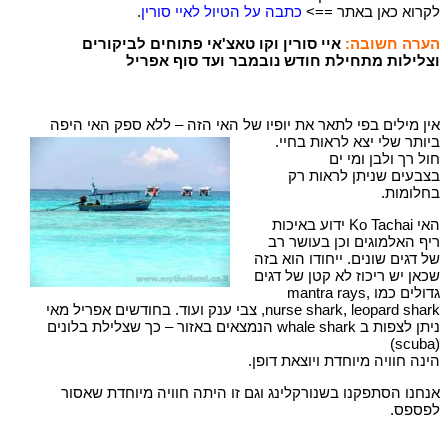
לקרוא כאן באתר ==>
כתבה על הטיול לאיי סורין
.
הערה חשובה:
איי סורין וקו טאצ'אי פתוחים לביקורים
וצלילות מתחילת חודש נובמבר ועד סוף אפריל
אין מילים בפי לתאר את יופיו של האי הזה – ללא ספק האי
היפה
ביותר שלי יצא לראות בחיי.
חול רך ולבן ומי ים
בצבעים שניתן לראות רק
בחלומות.
האי Ko Tachai ידוע באיכות
ריף האלמוגים וכן בעושר רב
של דגים שונים. ייחודו הוא בזה
שכאן יש ריכוז לא קטן של דגים
גדולים כמו mantra rays,
nurse shark, leopard shark, צבי ענק ועוד. בחודשים אפריל מאי
ניתן לצפות ב whale shark הנמצאים באזור – כך שצלילת בלונים
(scuba)
הינה חוויה מיוחדת ויוצאת דופן.
אנחנו הסתפקנו בשנורקלינג וגם זו היתה חוויה מיוחדת שאסור
לפספס.