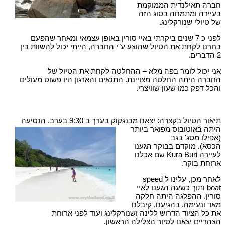
חברה תאילנדית הממוקמת
בעיירה ומתמחה בסוג הזה
של טיולי שנורקלינג.
לפני כ 7 שנים ביקרתי באיי סורין באופן עצמאי ומאחר שהפעם
בחרנו לקחת את הטיול שהוצע ע"י החברה, הייתי יכול להשוות בין
2 הדברים.
אני יכול לומר בפה מלא – ההחלטה לקחת את הטיול של
החברה היתה החלטה מצויינת. התנאים והארגון היו פשוט מעולים
והכל דפק כמו שעון שוויצרי.
תיאור הטיול בקצרה
: יצאנו מבנגקוק בערך ב 9:30 בערב.
הנסיעה
היתה באוטובוס מפואר ביותר
(אפילו מסג' בגב
הכסא). מוקדם בבוקר הגענו
לעיירה Kura Buri שם אכלנו
ארוחת בוקר.
לאחר מכן, עלינו ל speed
boat ותוך כשעה הגענו לאיי
סורין. ההפלגה היתה חלקה
מאד ונעימה. בהגיענו, קיבלנו
את כל הציוד הדרוש ללינה ושנורקלינג ועוד לפני ארוחת
הצהריים יצאנו לסיור הצלילה הראשון.