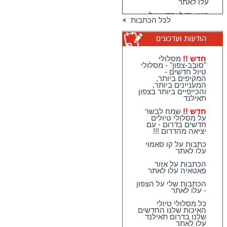
עלו לאתר
מגוון גדול וחדש של
לכל הכתבות
טיולי האיכות שלנו
בדרום תאילנד
טיולי יום מהואה הין -
מבחר גדול של
מסלולים כייפיים
חדש !!
מסלולי
וחווייתיים לנופשים
"סובב-צפון" - מסלולי
בהואה הין !!
טיול חדשים -
המקיפים ביותר,
חדש !!
מסלולי
המעניינים ביותר,
"סובב-צפון" - מסלולי
והכייפיים ביותר בצפון
טיול חדשים - המקיפים
תאילנד
ביותר, המעניינים
ביותר, והכייפיים ביותר
חדש !!
שמח לבשר
בצפון תאילנד
על מסלולי טיולים
חדשים בדרום - עם
חדש !!
שמח לבשר על
יציאה מהדרום !!!
מסלולי טיולים חדשים
בדרום - עם יציאה
כתבות על קו סאמוי
מהדרום !!!
עלו לאתר
הכתבות על אזור
פאטאיה עלו לאתר
הכתבות שלי על הצפון
- עלו לאתר
כל מסלולי טיולי
האיכות שלנו החדשים
שלנו בדרום תאילנד
עלו לאתר