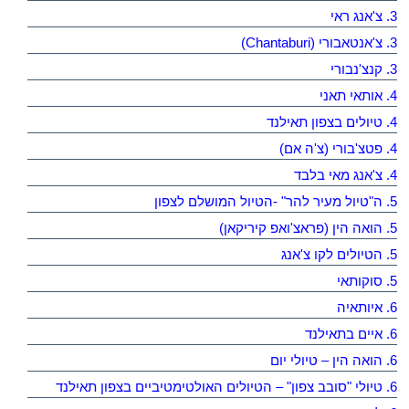
3. צ'אנג ראי
3. צ'אנטאבורי (Chantaburi)
3. קנצ'נבורי
4. אותאי תאני
4. טיולים בצפון תאילנד
4. פטצ'בורי (צ'ה אם)
4. צ'אנג מאי בלבד
5. ה"טיול מעיר להר" -הטיול המושלם לצפון
5. הואה הין (פראצ'ואפ קיריקאן)
5. הטיולים לקו צ'אנג
5. סוקותאי
6. איותאיה
6. איים בתאילנד
6. הואה הין – טיולי יום
6. טיולי "סובב צפון" – הטיולים האולטימטיביים בצפון תאילנד