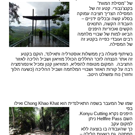
של "מסילת המוות"
בקנצ'נבורי. קטע זה של
המסילה הצריך חציבה עמוקה
בסלע קשה ובכלים ידניים –
העבודה הקשה, התנאים
הקשים ואכזריות היפנים
הביאו למות של שבויי מלחמה
רבים ועובדי כפייה בקטע זה
של המסילה.
בשיתוף פעולה בין ממשלות אוסטרליה ותאילנד, הוקם בקטע
זה אתר הנצחה לזכר החללים הכולל מוזיאון ושביל הליכה לאזור
החציבה. המקום מטופח להפליא, המוזיאון קטן ומכיל אינפורמציה
רבה על קורות האזור ושבויי המלחמה ושביל ההליכה (כשעה הלוך
וחזור) נוח ומשולט היטב.
שמו של המעבר בשפה התאילנדית הוא Chong Khao Khat ואילו
בפי
היפנים נקרא Konyu Cutting.
השם Hellfire Pass ניתן
למקום עקב
כך שהעבודה בו בוצעה ללא
הפסקה, גם בשעות הלילה –