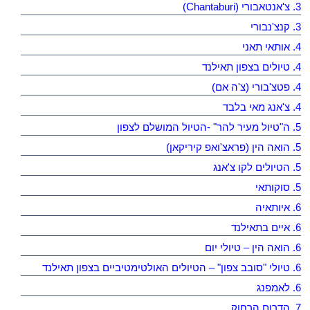
3. צ'אנטאבורי (Chantaburi)
3. קנצ'נבורי
4. אותאי תאני
4. טיולים בצפון תאילנד
4. פטצ'בורי (צ'ה אם)
4. צ'אנג מאי בלבד
5. ה"טיול מעיר להר" -הטיול המושלם לצפון
5. הואה הין (פראצ'ואפ קיריקאן)
5. הטיולים לקו צ'אנג
5. סוקותאי
6. איותאיה
6. איים בתאילנד
6. הואה הין – טיולי יום
6. טיולי "סובב צפון" – הטיולים האולטימטיביים בצפון תאילנד
6. לאמפנג
7. הדרום הרחוק