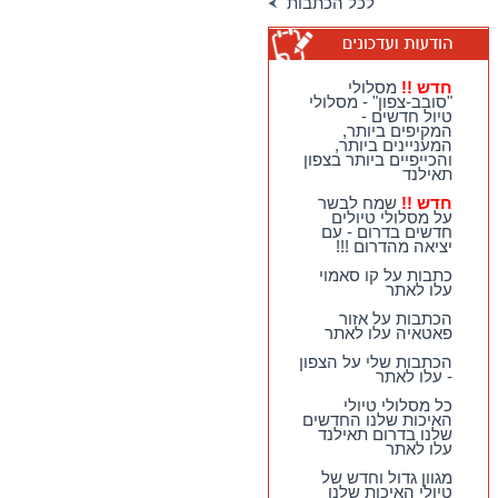
לכל הכתבות
טיולי האיכות שלנו
בדרום תאילנד
טיולי יום מהואה הין -
מבחר גדול של
מסלולים כייפיים
חדש !!
מסלולי
וחווייתיים לנופשים
"סובב-צפון" - מסלולי
בהואה הין !!
טיול חדשים -
המקיפים ביותר,
חדש !!
מסלולי
המעניינים ביותר,
"סובב-צפון" - מסלולי
והכייפיים ביותר בצפון
טיול חדשים - המקיפים
תאילנד
ביותר, המעניינים
ביותר, והכייפיים ביותר
חדש !!
שמח לבשר
בצפון תאילנד
על מסלולי טיולים
חדשים בדרום - עם
חדש !!
שמח לבשר על
יציאה מהדרום !!!
מסלולי טיולים חדשים
בדרום - עם יציאה
כתבות על קו סאמוי
מהדרום !!!
עלו לאתר
הכתבות על אזור
פאטאיה עלו לאתר
הכתבות שלי על הצפון
- עלו לאתר
כל מסלולי טיולי
האיכות שלנו החדשים
שלנו בדרום תאילנד
עלו לאתר
מגוון גדול וחדש של
טיולי האיכות שלנו