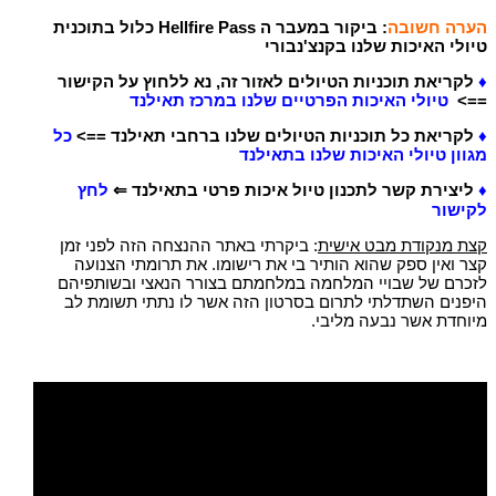
הערה חשובה
: ביקור ב
מעבר ה Hellfire Pass כלול בתוכנית
טיולי האיכות שלנו בקנצ'נבורי
♦
לקריאת תוכניות הטיולים לאזור זה, נא ללחוץ על הקישור
==>
טיולי האיכות הפרטיים שלנו במרכז תאילנד
♦
לקריאת כל תוכניות הטיולים שלנו ברחבי תאילנד ==>
כל
מגוון טיולי האיכות שלנו בתאילנד
♦
ליצירת קשר לתכנון טיול איכות פרטי בתאילנד ⇐
לחץ
לקישור
קצת מנקודת מבט אישית
: ביקרתי באתר ההנצחה הזה לפני זמן
קצר ואין ספק שהוא הותיר בי את רישומו. את תרומתי הצנועה
לזכרם של שבויי המלחמה במלחמתם בצורר הנאצי ובשותפיהם
היפנים השתדלתי לתרום בסרטון הזה אשר לו נתתי תשומת לב
מיוחדת אשר נבעה מליבי.