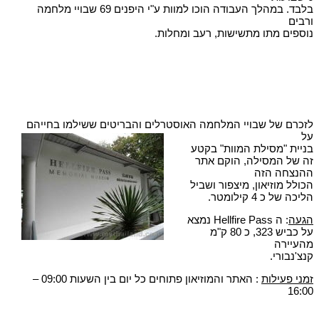
בלבד. במהלך העבודה הוכו למוות ע"י היפנים 69 שבויי מלחמה
ורבים
נוספים מתו מתשישות, רעב ומחלות.
לזכרם של שבויי המלחמה האוסטרלים והבריטים ששילמו בחייהם
על
בניית "מסילת המוות" בקטע
זה של המסילה, הוקם אתר
ההנצחה הזה
הכולל מוזיאון, מיצפור ושביל
הליכה של כ 4 קילומטר.
הגעה
: ה Hellfire Pass נמצא
על כביש 323, כ 80 ק"מ
מהעיירה
קנצ'נבורי.
זמני פעילות
: האתר והמוזיאון פתוחים כל יום בין השעות 09:00 –
16:00