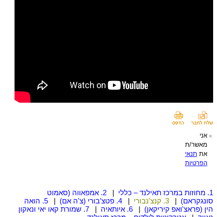
אני
מאשר/ת
את
תנאי
הפרטיות
1. מחוזות במרכז תאילנד – כללי
|
2. אמפאווה (סאמוט
סונגקראם)
|
3. קנצ'נבורי
|
4. פטצ'בורי (צ'ה אם)
|
5. הואה
הין (פראצ'ואפ קיריקאן)
|
6. איותאיה
|
7. שמורת קאו יאי ונאקון