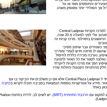
The Mall Bangka הצעירים והתוססים מאד או על
ניות Central Ladprao
שהיה מרכז הקניות האהוב עלי לפני למעלה מ 20 שנה,
ראשונים בתאילנד. מרכז קניות זה
ובים
פני כשנתיים עבר שיפוץ מסיבי
שהשוו לו מראה חדש לגמרי ומודרני
יפוץ, נערכה מכירה כללית לחיסול
אלצה לסגור את כל האזור לתנועה
יפוץ הפך את מרכז הקניות ליוקרתי
ל חלק מהחנויות הקטנות והזולות שהיו
אין טעם להגיע במיוחד ל Central Plaza Ladprao אלא אם כן משלבים את הביקור בו עם
זור. מידע על אטרקציות נוספות הנמצאות בסביבה תוכלו לקרוא ב
כתבה
אן באתר.
ע למקום עם
הרכבת התחתית (MRT)
. יש לשים לב: לרדת בתחנת hon