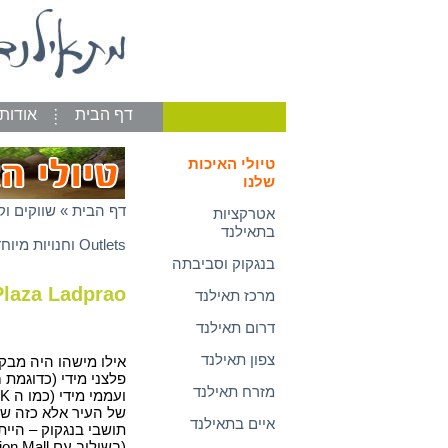
דף הבית
אודות
טיולי האיכות
שלנו
דף הבית
»
שווקים וק
אטרקציות
בתאילנד
Outlets וחנויות מיוחדות
בנגקוק וסביבתה
Plaza Ladprao
מרכז תאילנד
דרום תאילנד
צפון תאילנד
אילו מישהו היה מבק
מזרח תאילנד
של העיר אלא כזה ש
איים בתאילנד