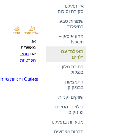
איי תאילנד –
סקירה וסיכום
שמורות טבע
בתאילנד
מחוז איסאן –
אני
Issarn
מאשר/ת
תאילנד עם
את
תנאי
ילדים
הפרטיות
בחירת מלון –
בנגקוק
Outlets וחנויות מיוחדות
התמצאות
בבנגקוק
שווקים וקניות
בילויים, מסז'ים
ופינוקים
מסעדות בתאילנד
תרבות ואירועים