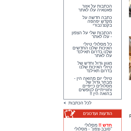
הכתבות על אזור
פאטאיה עלו לאתר
כתבה חדשה על
מקדש יפהפה
בקנצ'נבורי
הכתבות שלי על הצפון
- עלו לאתר
כל מסלולי טיולי
האיכות שלנו החדשים
שלנו בדרום תאילנד
עלו לאתר
מגוון גדול וחדש של
טיולי האיכות שלנו
בדרום תאילנד
טיולי יום מהואה הין -
מבחר גדול של
מסלולים כייפיים
וחווייתיים לנופשים
בהואה הין !!
לכל הכתבות
Pha
חדש !!
מסלולי
"סובב-צפון" - מסלולי