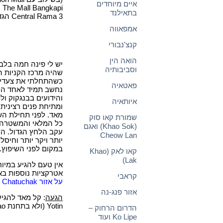
איים מיוחדים
pi
בתאילנד
Central Rama 3 הגדול אך הסולידי יותר ומאופק משהו.
אמפאווה
קנצ'נבורי
הואה הין
יש לי פינה חמה בלב למרכז הק
וסביבותיה
כשהתחלתי את צעדי ה
פאטאיה
נחשב תמיד לאחד הט
והידועים בבנגקוק ול
איותאיה
ומתיחת פנים רצינית 
מאד. לפני תחילת הש
שמורת קאו סוק
כל המלאי והמשטרה נ
(Khao Sok) ואגם
עקב הלחץ הגדול. הש
Cheow Lan
יותר ויקר יותר וחיס
במקום לפני השיפוץ.
קאו לאק (Khao
Lak)
אטרקציות נוספות בא
קראבי
על אזור Chatuchak
כ
אזור פנג-נה
הגעה
: קל מאד להגי
Yotin (ולא בתחנת Ladprao).
הדרום הרחוק –
Ko Lipe ועוד