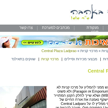
מנקודת
מכתבים למערכת
צרו קשר
מבט
ניות
»
מרכזי קניות
»
Central Plaza Ladprao
|
מבצעי מכירות וסיילים
|
מרכזי קניות
|
שווקים בתאילנד
Central 
ש ממני להמליץ על מרכז קניות לא
פלצני מידי (כדוגמת Emporium או Paragon) ולא פשוט
ועממי מידי (כמו ה MBK) ושלא שייך לחלק הקטן המתוייר
ישקף נאמנה את אורח החיים של
תושבי בנגקוק – הייתי ממליץ לו על Central Ladparo
(בשילוב עם Union Mall הממוקם מולו, מעבר לכביש) או