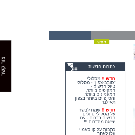
צור קשר
חדש !!
מסלולי
"סובב-צפון" - מסלולי
טיול חדשים -
המקיפים ביותר,
המעניינים ביותר,
והכייפיים ביותר בצפון
תאילנד
חדש !!
שמח לבשר
על מסלולי טיולים
חדשים בדרום - עם
יציאה מהדרום !!!
כתבות על קו סאמוי
עלו לאתר