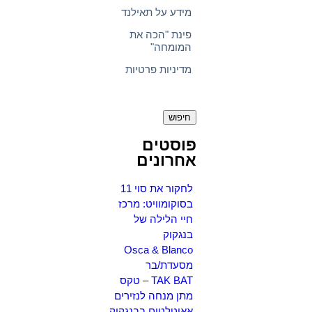
מידע על תאילנד
פינת "הכה את
המומחה"
מדיניות פרטיות
חיפוש:
פוסטים
אחרונים
לחקור את סוי 11
בסוקומוויט: מרכז
חיי הלילה של
בנגקוק
Osca & Blanco
מסעדת/בר
TAK BAT – טקס
מתן מנחה לנזירים
אאוטלטים בבנגקוק