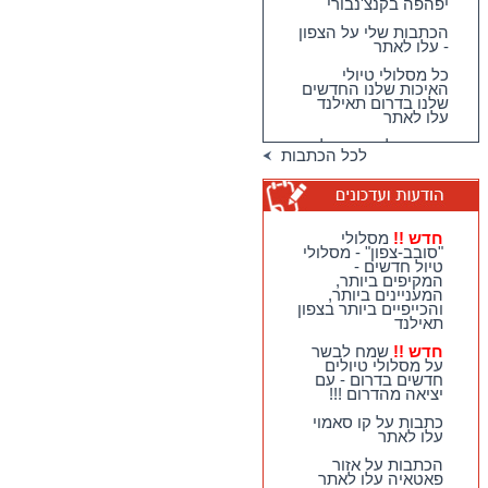
יפהפה בקנצ'נבורי
הכתבות שלי על הצפון
- עלו לאתר
כל מסלולי טיולי
האיכות שלנו החדשים
שלנו בדרום תאילנד
עלו לאתר
מגוון גדול וחדש של
לכל הכתבות
טיולי האיכות שלנו
בדרום תאילנד
טיולי יום מהואה הין -
מבחר גדול של
מסלולים כייפיים
חדש !!
מסלולי
וחווייתיים לנופשים
"סובב-צפון" - מסלולי
בהואה הין !!
טיול חדשים -
המקיפים ביותר,
חדש !!
מסלולי
המעניינים ביותר,
"סובב-צפון" - מסלולי
והכייפיים ביותר בצפון
טיול חדשים - המקיפים
תאילנד
ביותר, המעניינים
ביותר, והכייפיים ביותר
חדש !!
שמח לבשר
בצפון תאילנד
על מסלולי טיולים
חדשים בדרום - עם
חדש !!
שמח לבשר על
יציאה מהדרום !!!
מסלולי טיולים חדשים
בדרום - עם יציאה
כתבות על קו סאמוי
מהדרום !!!
עלו לאתר
הכתבות על אזור
פאטאיה עלו לאתר