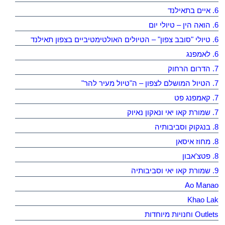
6. איים בתאילנד
6. הואה הין – טיולי יום
6. טיולי "סובב צפון" – הטיולים האולטימטיביים בצפון תאילנד
6. לאמפנג
7. הדרום הרחוק
7. הטיול המושלם לצפון – ה"טיול מעיר להר"
7. קאמפנג פט
7. שמורת קאו יאי ונאקון נאיוק
8. בנגקוק וסביבותיה
8. מחוז איסאן
8. פטצ'אבון
9. שמורת קאו יאי וסביבותיה
Ao Manao
Khao Lak
Outlets וחנויות מיוחדות