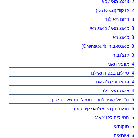
2. צ'אנג מאי / פאי
2. קו קוד (Ko Kood)
3. דרום תאילנד
3. צ'אנג מאי / צ'אנג ראי
3. צ'אנג ראי
3. צ'אנטאבורי (Chantaburi)
3. קנצ'נבורי
4. אותאי תאני
4. טיולים בצפון תאילנד
4. פטצ'בורי (צ'ה אם)
4. צ'אנג מאי בלבד
5. ה"טיול מעיר להר" -הטיול המושלם לצפון
5. הואה הין (פראצ'ואפ קיריקאן)
5. הטיולים לקו צ'אנג
5. סוקותאי
6. איותאיה