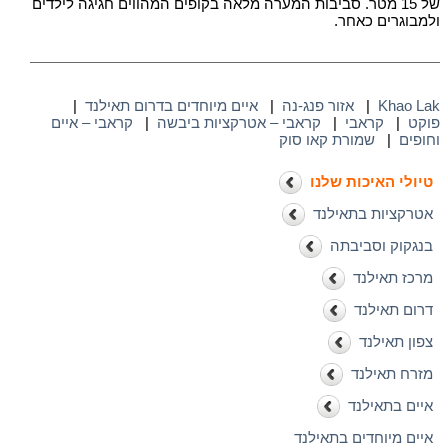
של 15 מטר. סביבות המערה מלאה בקופים המהווים חגיגה לילדים
ולמבוגרים כאחר.
Khao Lak
|
אזור פנג-נה
|
איים מיוחדים בדרום תאילנד
|
פוקט
|
קראבי
|
קראבי – אטרקציות ביבשה
|
קראבי – איים
וחופים
|
שמורת קאו סוק
טיולי האיכות שלנו
אטרקציות בתאילנד
בנגקוק וסביבתה
מרכז תאילנד
דרום תאילנד
צפון תאילנד
מזרח תאילנד
איים בתאילנד
איים מיוחדים בתאילנד