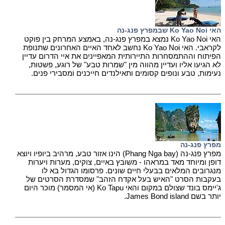
האי Ko Yao Noi שבמפרץ פנג-נה
האי Ko Yao Noi נמצא במפרץ פנג-נה, באמצע המרחק בין פוקט
לקראבי. האי Ko Yao Noi נחשב לאחד האיים האחרונים שתנופת
הפיתוח וההתמסחרות התיירותית המאפיינים את איי הדרום עדיין
לא הגיעו אליו ועדיין מהווה מין "שמרות טבע" של רוגע, פשטות,
נעימות, טבע ונופים קסומים ותאילנדים חייכנים ומסבירי פנים.
מפרץ פנג-נה
מפרץ פנג-נה (Phang Nga bay) הינו אזור טבע, מרהיב ביופיו ויוצא
דופן ומיוחד מאד במראהו - משובץ באיים, צוקים, מערות ויערות
מנגרובים המלאים בבעלי חיים שונים. פרסומו הגדול בא לו
בעקבות הסרט "האיש בעל אקדח הזהב" שמסדרת הסרטים של
ג'יימס בונד שצולם במקום והאי Ko Tapu (אי המסמר) מוכר היום
יותר בשם James Bond island.