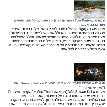
שמורת Ton Pariwat (אזור פנג-נה) – ראפטינג על מים גועשים
ועוד הרבה אקשן …..
מחוז פנג-נה (Phang-Nga) מוכר לחלק מהמטיילים בזכות מפרץ
פנג-נה המרהיב והשייט בו (שכולל את האי ג'יימס בונד המפורסם).
מעט מאד מודעים לטבע היפה והחווייתי שבאזור ושלל הפעילויות
בו - טיולי שטח בטרקטורונים, טראק פילים בנוף מרהיב ובמיוחד
חוויית הראפטינג המדהימה על מי הנהר השוצפים וקוצפים - חוויה
שאני ממליץ בכל פה לכל אחד.
פנג-נה – מקדש מיוחד, יוצא דופן ומרשים – Wat Suwan Kuha
("מקדש המערה")
מקדש Wat Suwan Kuha (נקרא גם Wat Tham = "מקדש המערה")
- הינו מקדש ידוע ומפורסם, בעל חשיבות הסטורית, דתית
וארכאולוגית, הנמצא במערה גדולה סמוך לעיירה פנג-נה. המקדש
יוצא דופן ,יוחד במינו ומרשים מאד ובו פסל של בודהה שוכב באורך