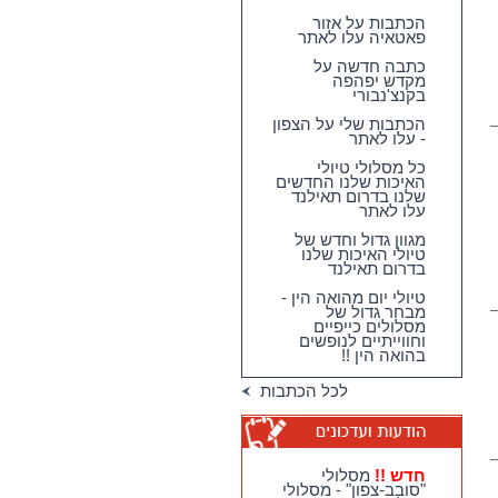
הכתבות על אזור
פאטאיה עלו לאתר
כתבה חדשה על
מקדש יפהפה
בקנצ'נבורי
הכתבות שלי על הצפון
- עלו לאתר
כל מסלולי טיולי
האיכות שלנו החדשים
שלנו בדרום תאילנד
עלו לאתר
מגוון גדול וחדש של
טיולי האיכות שלנו
בדרום תאילנד
טיולי יום מהואה הין -
מבחר גדול של
מסלולים כייפיים
וחווייתיים לנופשים
בהואה הין !!
לכל הכתבות
חדש !!
מסלולי
"סובב-צפון" - מסלולי