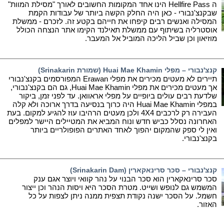
ה Hellfire Pass הינו אחד המקומות החשובים לאורך "מסילת המוות"
שבקנצ'נבורי - כאן היה החלק הקשה ביותר של עבודות הקמת
המסילה ואנשים רבים קיפחו את חייהם בקטע זה. לזכרם - ממשלת
אוסטרליה בשיתוף עם ממשלת תאילנד הקימו אתר הנצחה הכולל
מוזיאון וכן שביל הליכה המוביל אל המעבר.
קנצ'נבורי – מפלי Huai Mae Khamin (שמורת Srinakarin)
תיירים לא מעטים מכירים את מפלי Erawan המפורסמים בקנצ'נבורי
אך מעטים מכירים את מפלי Huai Mae Khamin, גם הם בקנצ'נבורי,
שלדעת רבים עולים ביופיים על מפלי אראוואן. עד לפני זמן, ביקור
במפלי Huai Mae Khamin היה כרוך בנסיעה בדרך ארוכה ולא קלה
העבירה רק לרכבים 4X4 ולכן מעטים הרהיבו עוז להגיע למקום. בעת
האחרונה נסלל כביש חדש ונוח המביא את המטיילים היישר למפלים
ואין לי ספק שהמקום יהפוך לאחד האתרים הפופולריים ביותר
בקנצ'נבורי.
קנצ'נבורי – סכר סרינאקארין (Srinakarin Dam)
סכר סרינאקארין הוא סכר הבנוי על נהר קוואי ויוצר אגם ענק
המשמש גם לנופש ושייט. מטרת הסכר היא ויסות הנהר וכן ייצור
חשמל. על הסכר ישנה נקודת תצפית ממנה ניתן לצפות על כל
האזור.