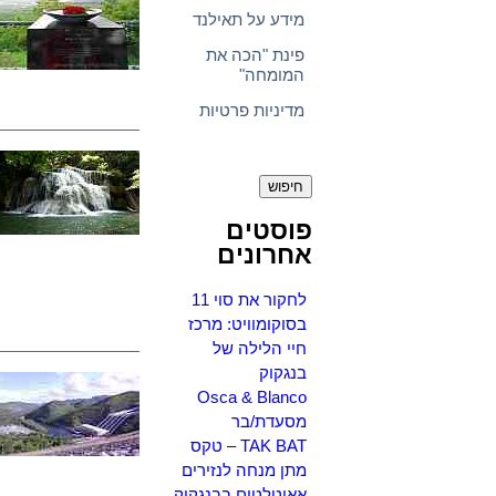
מידע על תאילנד
פינת "הכה את
המומחה"
מדיניות פרטיות
חיפוש:
פוסטים
אחרונים
לחקור את סוי 11
בסוקומוויט: מרכז
חיי הלילה של
בנגקוק
Osca & Blanco
מסעדת/בר
TAK BAT – טקס
מתן מנחה לנזירים
אאוטלטים בבנגקוק