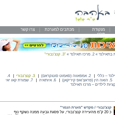
מנקודת
מכתבים למערכת
צרו קשר
מבט
 בתאילנד
»
2. מרכז תאילנד
»
"3. קנצ'נבורי"
|
2. אמפאווה (סאמוט סונגקראם)
|
3. קנצ'נבורי
|
4.
5. הואה הין (פראצ'ואפ קיריקאן)
|
6. איותאיה
|
7. שמורת קאו יאי
יות לילדים – מרכז תאילנד
קנצ'נבורי / מקדש "מערת הנמר"
כ 20 ק"מ מהעיירה קנצ'נבורי, על פסגת גבעה ממנה נשקף נוף