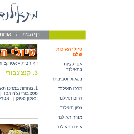
דף הבית
אודות
טיולי האיכות
שלנו
דף הבית
»
אטרקציות
אטרקציות
בתאילנד
3. קנצ'נבורי
בנגקוק וסביבתה
1. מחוזות במרכז תאילנד – כללי
מרכז תאילנד
פטצ'בורי (צ'ה אם)
|
דרום תאילנד
ונאקון נאיוק
|
אטרקצ
צפון תאילנד
מזרח תאילנד
איים בתאילנד