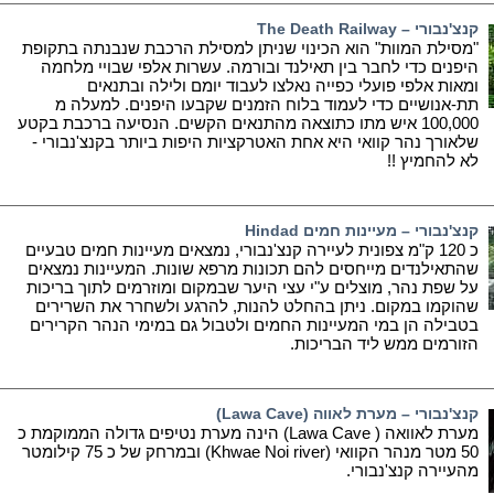
קנצ'נבורי – The Death Railway
"מסילת המוות" הוא הכינוי שניתן למסילת הרכבת שנבנתה בתקופת
היפנים כדי לחבר בין תאילנד ובורמה. עשרות אלפי שבויי מלחמה
ומאות אלפי פועלי כפייה נאלצו לעבוד יומם ולילה ובתנאים
תת-אנושיים כדי לעמוד בלוח הזמנים שקבעו היפנים. למעלה מ
100,000 איש מתו כתוצאה מהתנאים הקשים. הנסיעה ברכבת בקטע
שלאורך נהר קוואי היא אחת האטרקציות היפות ביותר בקנצ'נבורי -
לא להחמיץ !!
קנצ'נבורי – מעיינות חמים Hindad
כ 120 ק"מ צפונית לעיירה קנצ'נבורי, נמצאים מעיינות חמים טבעיים
שהתאילנדים מייחסים להם תכונות מרפא שונות. המעיינות נמצאים
על שפת נהר, מוצלים ע"י עצי היער שבמקום ומוזרמים לתוך בריכות
שהוקמו במקום. ניתן בהחלט להנות, להרגע ולשחרר את השרירים
בטבילה הן במי המעיינות החמים ולטבול גם במימי הנהר הקרירים
הזורמים ממש ליד הבריכות.
קנצ'נבורי – מערת לאווה (Lawa Cave)
מערת לאוואה ( Lawa Cave) הינה מערת נטיפים גדולה הממוקמת כ
50 מטר מנהר הקוואי (Khwae Noi river) ובמרחק של כ 75 קילומטר
מהעיירה קנצ'נבורי.