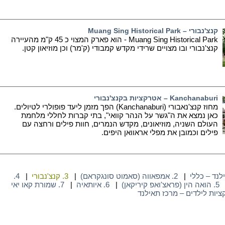
קנצ'נבורי – Muang Sing Historical Park
Muang Sing Historical Park - הוא פארק המצוי כ 45 ק"מ מהעיירה
קנצ'נבורי ובו מצויים שרידי מקדש קמבודי (ק'מר) וכן מוזיאון קטן.
Kanchanaburi – אטרקציות בקנצ'נבורי
מחוז קנצ'נאבורי (Kanchanaburi) הפך מזמן ליעד פופולרי לטיולים.
כאן נמצא את ה"גשר על הנהר קוואי", בתי קברות לחללי מלחמת
העולם השניה, מוזיאונים, מקדש הנמרים, חוות פילים ורחצה עם
פילים וכמובן את מפלי אראוואן היפים.
|
2. אמפאווה (סאמוט סונגקראם)
|
3. קנצ'נבורי
|
4.
5. הואה הין (פראצ'ואפ קיריקאן)
|
6. איותאיה
|
7. שמורת קאו יאי
יות לילדים – מרכז תאילנד