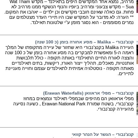
מרהיב, נמצא אחד המקדשים היפים בתאילנד – מקדש Wat Tham
Sua – מקדש צבעוני ומרהיב ביופיו והנוף הנשקף ממנו מרהיב לא
פחות. גם כאלה שאינם חובבי מקדשים וכן ילדים – יאהבו את המקום.
** הערה: לא מדובר על המקדש שבו היו תיירי העדר מצטלמים עם
נמרים מסוממים - הוא נסגר מזמן ע"י שלטונות תאילנד.
קנצ'נבורי – Malika – מסע אחורה בזמן (כ 100 שנה)
העיירה Malika בקנצ'נבורי היא שחזור של עיירה מתקופתו של המלך
ראמה ה-5 ומאפשרת למבקרים בה מסע אחורה בזמן של כ 100 שנה
והצצה לאורח החיים התאילנדי באותה תקופה - כולל תלבושות
אותנטיות, מאכלים, תהליך ייצור האורז, ריקשות, בתים תאילנדיים
מאותה תקופה - נוסטלגיה אמיתית לתאילנדים עצמם וחוייה מעניינת
לתיירים.
קנצ'נבורי – מפלי אראוואן (Erawan Waterfalls)
מפלי אראוואן הם מהיפים שבמפלי תאילנד ונמצאים במחוז
קנצ'נבורי, בשטח שמורת Erawan National Park , כשעה נסיעה
מהעיירה קנצ'נבורי.
קנצ'נבורי – הגשר על הנהר קוואי