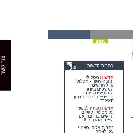
צור קשר
חדש !!
מסלולי
"סובב-צפון" - מסלולי
טיול חדשים -
המקיפים ביותר,
המעניינים ביותר,
והכייפיים ביותר בצפון
תאילנד
חדש !!
שמח לבשר
על מסלולי טיולים
חדשים בדרום - עם
יציאה מהדרום !!!
כתבות על קו סאמוי
עלו לאתר