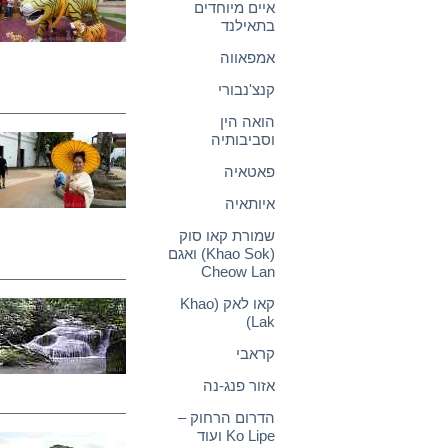
איים מיוחדים
בתאילנד
אמפאווה
קנצ'נבורי
הואה הין
וסביבותיה
פאטאיה
איותאיה
שמורת קאו סוק
(Khao Sok) ואגם
Cheow Lan
קאו לאק (Khao
Lak)
קראבי
אזור פנג-נה
הדרום הרחוק –
Ko Lipe ועוד