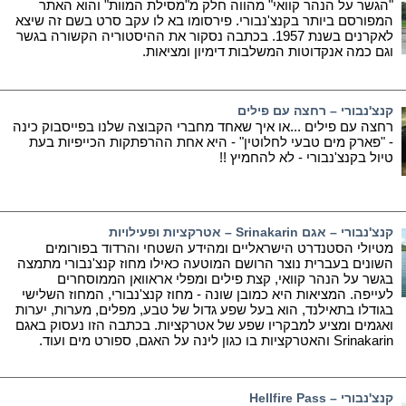
"הגשר על הנהר קוואי" מהווה חלק מ"מסילת המוות" והוא האתר
המפורסם ביותר בקנצ'נבורי. פירסומו בא לו עקב סרט בשם זה שיצא
לאקרנים בשנת 1957. בכתבה נסקור את ההיסטוריה הקשורה בגשר
וגם כמה אנקדוטות המשלבות דימיון ומציאות.
קנצ'נבורי – רחצה עם פילים
רחצה עם פילים ...או איך שאחד מחברי הקבוצה שלנו בפייסבוק כינה
- "פארק מים טבעי לחלוטין" - היא אחת ההרפתקות הכייפיות בעת
טיול בקנצ'נבורי - לא להחמיץ !!
קנצ'נבורי – אגם Srinakarin – אטרקציות ופעילויות
מטיולי הסטנדרט הישראליים ומהידע השטחי והרדוד בפורומים
השונים בעברית נוצר הרושם המוטעה כאילו מחוז קנצ'נבורי מתמצה
בגשר על הנהר קוואי, קצת פילים ומפלי אראוואן הממוסחרים
לעייפה. המציאות היא כמובן שונה - מחוז קנצ'נבורי, המחוז השלישי
בגודלו בתאילנד, הוא בעל שפע גדול של טבע, מפלים, מערות, יערות
ואגמים ומציע למבקריו שפע של אטרקציות. בכתבה הזו נעסוק באגם
Srinakarin והאטרקציות בו כגון לינה על האגם, ספורט מים ועוד.
קנצ'נבורי – Hellfire Pass