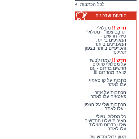
מגוון גדול וחדש של
לכל הכתבות
טיולי האיכות שלנו
בדרום תאילנד
טיולי יום מהואה הין -
מבחר גדול של
מסלולים כייפיים
חדש !!
מסלולי
וחווייתיים לנופשים
"סובב-צפון" - מסלולי
בהואה הין !!
טיול חדשים -
המקיפים ביותר,
חדש !!
מסלולי
המעניינים ביותר,
"סובב-צפון" - מסלולי
והכייפיים ביותר בצפון
טיול חדשים - המקיפים
תאילנד
ביותר, המעניינים
ביותר, והכייפיים ביותר
חדש !!
שמח לבשר
בצפון תאילנד
על מסלולי טיולים
חדשים בדרום - עם
חדש !!
שמח לבשר על
יציאה מהדרום !!!
מסלולי טיולים חדשים
בדרום - עם יציאה
כתבות על קו סאמוי
מהדרום !!!
עלו לאתר
הכתבות על אזור
פאטאיה עלו לאתר
הכתבות שלי על הצפון
- עלו לאתר
כל מסלולי טיולי
האיכות שלנו החדשים
שלנו בדרום תאילנד
עלו לאתר
מגוון גדול וחדש של