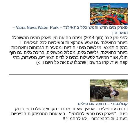
פארק מים חדש והמשוכלל בתאילנד – Vana Nava Water Park –
הואה הין
לפני זמן קצר (סוף 2014) נפתח בהואה הין פארק המים המשוכלל
ביותר בתאילנד עם שפע אטרקציות ופעילויות לכל הגילאים !!
במקום תמצאו מגלשות מים ייחודיות ומסעירות הגבוהות והארוכות
ביותר בתאילנד, גלישת גלים, מסלול מכשולים, בריכת גלים עם חוף
חולי, אזור המיועד לפעילות במים לילדים הצעירים, מסעדות, בתי
קפה ועוד. קחו בחשבון שתבלו שם את כל היום !! :-)
קנצ'נבורי – רחצה עם פילים
רחצה עם פילים ...או איך שאחד מחברי הקבוצה שלנו בפייסבוק
כינה - "פארק מים טבעי לחלוטין" - היא אחת ההרפתקות הכייפיות
בעת טיול בקנצ'נבורי - לא להחמיץ !!