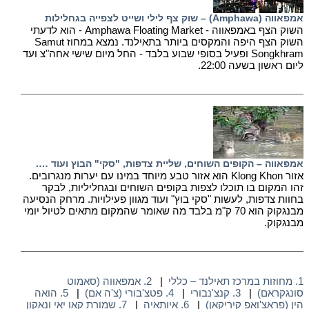
אמפאווה (Amphawa) – שוק צף לילי ושייט לצפייה בגחלילות
השוק הצף באמפאווה - Amphawa Floating Market - הוא לדעתי
השוק הצף היפה והמקסים ביותר בתאילנד. נמצא במחוז Samut
Songkhram ופעיל בסופי שבוע בלבד - החל מיום שישי אחה"צ ועד
ליום ראשון בשעה 22:00.
אמפאווה – הקופים השוחים, שליית צדפות, "סקי" הבוץ ועוד ….
אזור Klong Khon הוא אזור טבע מיוחד במינו עם יערות מנגרובים.
זהו המקום בו תוכלו לצפות בקופים השוחים ובגחליליות, לבקר
בחוות צדפות, לעשות "סקי בוץ" ועוד מגוון פעילויות. מרחק הנסיעה
מבנגקוק הוא 70 ק"מ בלבד מה שאומר שהמקום מתאים לטיול יומי
מבנגקוק.
1. מחוזות במרכז תאילנד – כללי
|
2. אמפאווה (סאמוט
סונגקראם)
|
3. קנצ'נבורי
|
4. פטצ'בורי (צ'ה אם)
|
5. הואה
הין (פראצ'ואפ קיריקאן)
|
6. איותאיה
|
7. שמורת קאו יאי ונאקון