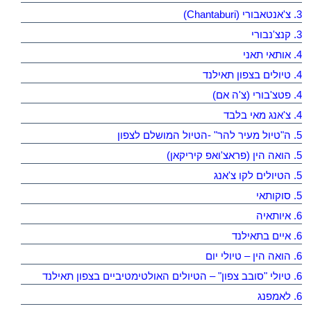
3. צ'אנטאבורי (Chantaburi)
3. קנצ'נבורי
4. אותאי תאני
4. טיולים בצפון תאילנד
4. פטצ'בורי (צ'ה אם)
4. צ'אנג מאי בלבד
5. ה"טיול מעיר להר" -הטיול המושלם לצפון
5. הואה הין (פראצ'ואפ קיריקאן)
5. הטיולים לקו צ'אנג
5. סוקותאי
6. איותאיה
6. איים בתאילנד
6. הואה הין – טיולי יום
6. טיולי "סובב צפון" – הטיולים האולטימטיביים בצפון תאילנד
6. לאמפנג