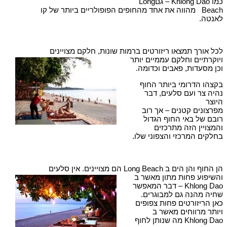
כמו Khlong Dao – גםLong
Beach מהווה את אחד מהחופים הפופולריים ביותר של קו
לאנטה.
לכל אורך תמצאו ריזורטים ברמות שונות, חלקם מצויינים
ויוקרתיים וחלקם עממיים יותר
וכן מסעדות, פאבים וכדומה.
בקצהו הדרומי ביותר החוף
נהיה צר ועם סלעים, דבר
היוצר
מפרצונים קטנים – אך רוב
רובם של באי החוף הגדול
והמצויין הזה מתרכזים
בחלקים המרכזי והצפוני שלו.
הן החוף והן הים ב Long Beach הם מצויינים. אין סלעים
והשיפוע פחות מתון מאשר ב
Khlong Dao – דבר המאפשר
שחיה מהנה גם למבוגרים.
כאן הריזורטים פחות צפופים
ויותר מרווחים מאשר ב
Khlong Dao מה שנותן לחוף