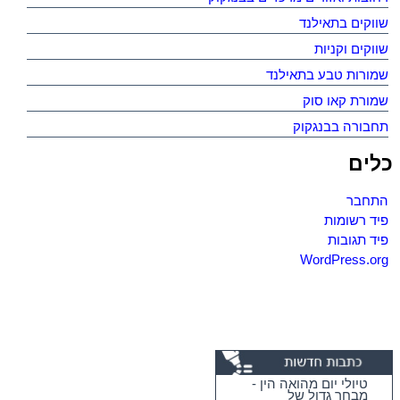
שווקים בתאילנד
שווקים וקניות
שמורות טבע בתאילנד
שמורת קאו סוק
תחבורה בבנגקוק
כלים
התחבר
פיד רשומות
פיד תגובות
WordPress.org
טיולי יום מהואה הין -
מבחר גדול של
מסלולים כייפיים
וחווייתיים לנופשים
בהואה הין !!