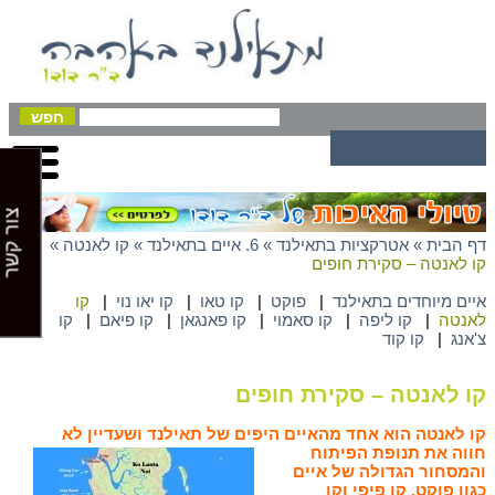
צור קשר
דף הבית
»
אטרקציות בתאילנד
»
6. איים בתאילנד
»
קו לאנטה
»
קו לאנטה – סקירת חופים
איים מיוחדים בתאילנד
|
פוקט
|
קו טאו
|
קו יאו נוי
|
קו
לאנטה
|
קו ליפה
|
קו סאמוי
|
קו פאנגאן
|
קו פיאם
|
קו
צ'אנג
|
קו קוד
קו לאנטה – סקירת חופים
קו לאנטה הוא אחד מהאיים היפים של תאילנד ושעדיין לא
חווה את תנופת הפיתוח
והמסחור הגדולה של איים
כגון פוקט, קו פיפי וקו