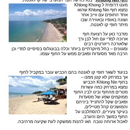
מעט דרומית ל Khlong Khong
נמצא חוף Khlong Nin שהוא
אחד החופים עם ווייב אחר
ושונה באופיו ובאווירה שבו
מיתר חופי קו לאנטה.
מודבר כאן על רצועת חוף
ארוכה למדי עם חול לבן ורך
שלאורכה ריזורטים רבים
ומגוונים – בחל מיוקרתיים ביותר וכלה בבונגלוס בסיסיים למדי וכן
הרבה מאד מסעדות ופאבים ממש על החוף עצמו.
בניגוד לשאר חופי קו לאנטה בהם הכביש עובר במקביל לחוף
אך במרחק לא קטן ממנו –
בחוף Khlong Nin הכביש
נמצא במרחק כמה עשרות
מטרים מהחוף ובינו לבין החוף
ממוקמים שפע של מסעדות
ופאבים שקל להתנייד ביניהם
והמושכים קהל מטיילים,
בעיקר צעירים, להסתלבט על
החוף במשך היום והערב,
לאכול ארוחה טובה ו/או להנות ממשקה לעת שקיעה מרהיבה.