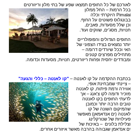
לאורכם של כל החופים תמצאו שפע של בתי מלון וריזורטים
בכל הרמות – החל ממלון
Pimalai היוקרתי וכלה
בבונגלוס פשוטים על החוף.
וכן שלל מסעדות, פאבים,
חנויות, מסג'ים, שווקים ועוד.
החופים הגדולים והפופולריים
יותר נמצאים בצידו הצפוני של
האי וככל שיורדים דרומה –
מתחילים מפרצים קטנים
ומבודדים יחסית ופחות ריזורטים, חנויות, מסעדות וכדומה.
בכתבת ההקדמה על קו לאנטה –
"קו לאנטה – כללי והגעה"
– ציינתי שמבחינת אופי,
אווירה ורמת פיתוח, קו לאנטה
מזכיר ודומה לקו צ'אנג – אך
לדעתי החופים בקו לאנטה
טובים הרבה יותר וכמובן
שהמיקום השונה של קו
לאנטה (ים אנדאמאן) מאפשר
פעילויות של שנורקלינג
וצלילת בלונים – באיכות של
ים אנדאמן שגבוהה בהרבה מאשר איזורים אחרים.