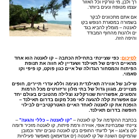
רך ולבן, מי טורקיז וכל האזור
עצמו מטופח ונעים ביותר.
אם אתם מתכוונים לבקר
בשמורה במסגרת הנופש בקו
לאנטה – מומלץ להביא בגד
ים ולהנות מהחוף המבודד
והיפה הזה.
לסיכום
:
כפי שציינתי בתחילת הכתבה – קו לאנטה הוא אחד
מהאיים היפים של תאילנד ושעדיין לא חווה את תנופת
הפיתוח והמסחור הגדולה של איים כגון פוקט, קו פיפי וקו
סאמוי.
שילוב של אווירה תאילנדית נעימה וללא עדרי תיירים, חופים
מצויינים, מגוון גדול של בתי מלון וריזורטים מכל הרמות
והסוגים, אפשרויות שנורקלינג וצלילה מהטובים בעולם יחד
עם אפשרות קלה להגעה לאי מכל מקום בדרום תאילנד –
הופכת את קו לאנטה לאחד האיים האטרקטיביים לבילוי
חופשה בדרום תאילנד.
בכתבת ההקדמה על קו לאנטה –
"קו לאנטה – כללי והגעה"
–
ציינתי שמבחינת אופי, אווירה ורמת פיתוח, קו לאנטה מזכיר ודומה
לקו צ'אנג – אך לדעתי החופים בקו לאנטה טובים יותר וכמובן
שהמיקום השונה של קו לאנטה (ים אנדאמאן) מאפשר פעילויות