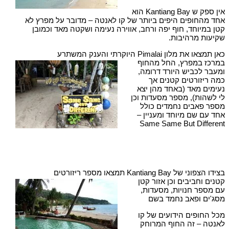
אין ספק ש Kantiang Bay הוא
אחד מהחופים היפים ביותר של קו לאנטה – מדובר על מפרץ לא
קטן במיוחד, חוף יפה ורחב, אווירה נעימה ושקטה מאד וכמובן
שקיעות מרהיבות.
כאן תמצאו את מלון Pimalai היוקרתי והענק המשתרע
במרכז במפרץ, החל מהחוף
ומעבר לכביש היורד דרומה,
כמה ריזורטים קטנים אך
נעימים מאד (באחד מהן יצא
לי לשהות), מספר מסעדות וכן
מספר פאבים נחמדים כולל
אחד עם שם מיוחד ומעניין –
Same Same But Different
בצידו הצפוני של Kantiang Bay תמצאו מספר ריזורטים
קטנים וחביבים וכן אזור קטן
עם מספר חנויות, מסעדות,
מסג'ים ופאב נחמד בשם
מכל החופים הידועים של קו
לאנטה – זה החוף המרוחק