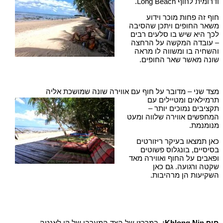
ודרומית לחוף Long Beach.
חוף זה פחות מוכר וידוע
משאר החופים ויתכן שהסיבה
לכך היא שיש בו סלעים רבים
– עובדה המקשה על הרחצה
והשחיה בו ומשווה לו מראה
שונה מאשר שאר החופים.
מצד שני – מדובר על חוף עם אווירה שונה שמושכת אליה
תרמילאים ומטיילים עם
תקציבים נמוכים יותר –
המחפשים אווירה שלווה ומעט
מנומנמת.
כאן תמצאו בעיקר ריזורטים
בסיסיים, בונגלוס פשוטים
ופאבים על החוף ואווירה מאד
שקטה ורגועה. גם כאן
השקיעות הן מרהיבות.
חוף
Khlong Nin
:
במרכזו של הצד המערבי של קו לאנטה,