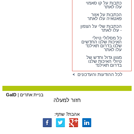
טיולי יום מהואה הין -
כתבות על קו סאמוי
מבחר גדול של
עלו לאתר
מסלולים כייפיים
וחווייתיים לנופשים
הכתבות על אזור
בהואה הין !!
פאטאיה עלו לאתר
הכתבות שלי על הצפון
- עלו לאתר
כל מסלולי טיולי
האיכות שלנו החדשים
שלנו בדרום תאילנד
עלו לאתר
מגוון גדול וחדש של
טיולי האיכות שלנו
בדרום תאילנד
לכל ההודעות והעדכונים
בניית אתרים |
GalD
חזור למעלה
אהבת? שתף: