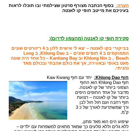
הערה:
בסוף הכתבה מצורף סרטון שצילמתי ובו תוכלו לראות
בעיניכם את מייטב חופי קו לאנטה
סקירת חופי קו לאנטה (מהצפון לדרום):
בביקורי בקו לאנטה – יצא לי אישית ללון ב 4 ריזורטים שונים
הממוקמים ב 4 חופים שונים – ב Khlong Dao, ב Long
Beach , ב Khlong Nin וב Kantiang Bay – כל אחד היה שונה
מעט באופי ובאווירה, אך את כולם אהבתי ובכולם מאד
נהניתי.
חוף
Khlong Dao
:
יחד עם חוף
Kaw Kwang
חוף Khlong Dao הוא החוף
הצפוני ביותר של קו לאנטה.
מדובר על אחד החופים היפים
ביותר של קו לאנטה – רצועת
חוף רחבה ועם חול חול לבן
ורך שמשתרעת לאורך של כ 3
ק"מ.
שיפוע הים הוא מאד מתון,
ללא גלים וללא סלעים כך שמאד מתאים למשפחות עם ילדים –