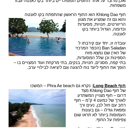
ואכן מדובר על אחד החופים הפופולריים ביותר בקו לאנטה עבור
משפחות.
חוף Khlong Dao הוא החוף הראשון שהתפתח בקו לאנטה
והוא גם זה שמציע את מגוון
הריזורטים, חנויות, מסעדות
וכדומה, הגדול ביותר בקו
לאנטה.
עובדה זו, יחד עם קירבתו ל
Ban Saladan (הכפר המרכזי
של האי) שם נמצא מזח
הספינות וכן שלל המסעדות,
בתי קפה, מסג'ים, חנויות, בנקים, בתי מרקחת ועוד המצויים בו –
הופך את החוף ליעד נוח להגעה וגם ליציאה לבילויי ערב.
חוף
Long Beach
:
נקרא גם Phra Ae beach – המשכו
של חוף Khlong Dao מצד
דרום – חוף מצויין המשתרע
לאורך של כמעט 4 ק"מ – חוף
רחב עם חול לבן, נעים ורך
ומפאת גודלו – גם בעונות
העמוסות ביותר לא תראו שום
צפיפות על החוף.