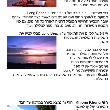
אווירה מאד רגועה ונינוחה גם
בעונות העמוסות ביותר.
כפי שציינתי – רוב רובם של הריזורטים ב Long Beach
ממוקמים לאורך החוף ועם הפנים לים כאשר בצד האחורי שלהם
עובר הכביש הראשי המוביל דרומה לאורך כל החופים. גם כאן
תמצאו מסעדות, חנויות, פאבים, בתי ספר לצלילה ועוד.
אי אפשר לסיים את התיאור של Long Beach מבלי לציין את
השקיעות הנפלאות הנשקפות
ממנו.
יצא לי כבר לבקר ברוב רובם
של איי וחופי תאילנד השונים
וגם יצא לי לראות שקיעות
מרהיבות במקומות רבים
ושונים – אך אין לי ספק
שמראה השקיעות מחוף Long
Beach הוא אחד ממראות השקיעה היפים ביותר שיצא לי לראות
בתאילנד.
חוף
Khlong Khong
: חוף זה נמצא בערך במרכזו של הצד
המערבי של קו לאנטה