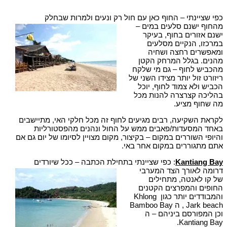
כפי שציינתי – החוף כאן עם חול רק ונעים ולמרות שבחלק
מהחוף ישנם סלעים במים –
ישנם אזורים בחוף, בעיקר
במרכזו, הנקיים מסלעים
ומאפשרים רחצה ושחיה
מהנים. בגלל המרחק הקטן
מהכביש לחוף – גם מי שלקח
ריזורט זול יותר מצידו השני של
הכביש ולא צמוד לחוף, יוכל
בהליכה קצרצרה להנות מכל
מה שחוף מציע.
לקראת השקיעה, רבים מגיעים לחוף זה מכל חלקי האי, מתיישבים
באחד המסעדות/פאבים ממש על החול ונהנים מהפסטורליות
והיופי השוררים במקום – בקיצור, מקום מצויין לסיומו של יום גם אם
אתם מתגוררים במקום אחר באי.
Kantiang Bay
: כפי שציינתי בתחילת הכתבה – ככל שיורדים
דרומה לאורך הצד המערבי
של קו לאנטה, מתחילים
החופים והמפרצים הקטנים
והמבודדים יותר כגון Khlong
Jark beach, ה Bamboo Bay
וכן המפורסם ביניהם – ה
Kantiang Bay.