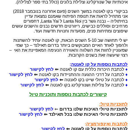
איכותיות של שנורקלינג וצלילת בלונים (כולל בתי ספר לצלילה).
בביקורי בקו לאנטה במשך השנים (פעם אחרונה בנובמבר 2018)
אני מתחיל לראות את תנופת הפיתוח שאמנם נמצאת עדיין
בחיתוליה – נבנה גשר בין Lanta Noi ל Lanta Yai, דחפורים
מרחיבים וסוללים כבישים, ריזורטים חדשים נבנים והישנים עושים
שיפוצים ומתיחות פנים, מסעדות וחנויות חדשות ועוד.
יש לי תחושה שב 5-10 השנים הבאות, קו לאנטה עתיד להשתנות
ולהפוך לאחד האיים המבוקשים ביותר בדרום תאילנד – כך שמי
שמעוניין לחוות את השלווה והאווירה הנעימה המאפיינת את האי –
רצוי שיעשה זאת בשנים הקרובות.
לכתבות נוספות על קו לאנטה
:
♦
לכתבת היכרות כללית עם קו לאנטה
⇐
לחץ לקישור
♦
לכתבה על דרכי ההגעה וההתניידות בקו לאנטה
⇐
לחץ לקישור
♦
לכתבה על טיולי שייט בקו לאנטה
⇐
לחץ לקישור
♦
לכתבה על צלילות ושנורקלינג בקו לאנטה
⇐
לחץ לקישור
קישורים לכתבות נוספות ותוכניות טיול
לתוכניות טיול:
לתוכניות טיולי האיכות שלנו בדרום
⇐
לחץ לקישור
לתוכניות טיולי האיכות שלנו בכל תאילנד ⇐
לחץ לקישור
לכתבות ואינפורמציה
:
לכתבות נוספות על קו לאנטה ⇐
לחץ לקישור