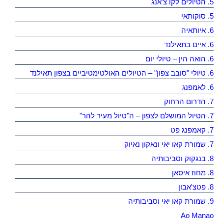
5. הטיולים לקו צ'אנג
5. סוקותאי
6. איותאיה
6. איים בתאילנד
6. הואה הין – טיולי יום
6. טיולי "סובב צפון" – הטיולים האולטימטיביים בצפון תאילנד
6. לאמפנג
7. הדרום הרחוק
7. הטיול המושלם לצפון – ה"טיול מעיר להר"
7. קאמפנג פט
7. שמורת קאו יאי ונאקון נאיוק
8. בנגקוק וסביבותיה
8. מחוז איסאן
8. פטצ'אבון
9. שמורת קאו יאי וסביבותיה
Ao Manao