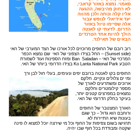
סאמוי. נמצא באזור קראבי,
לא רחוק מהיבשה, ההגעה
אליו קלה ונוחה ולכן מהווה
יעד אידיאלי לנופש עבור
אלה שסיימו טיול באזור
הדרום. לדעתי קו לאנטה
הולך להיות אחד הטרנדים
הבאים של תאילנד.
רוב רובם של החופים מרוכזים לכל אורכו של הצד המערבי של האי
(Sunset side) – החל בצידו הצפוני של האי שם נמצא הכפר
המרכזי של האי – Ban Saladan ומזח הספינות ועוד לשמורת
הטבע Ko Lanta National Park בצידו הדרומי ביותר של האי.
החופים בקו לאנטה ברובם יפים ונעימים, בעלי חול לבן ורך
ומי ים צלולים ונקיים. חלקם
ארוכים ומשתרעים לאורך של
מספר קילומטרים וחלקם
נמצאים במפרצים קטנים יותר,
בעיקר בחלק הדרומי של האי.
האורך המצטבר של החופים
ורוחבם הוא גדול – כך שגם
בעונות שיא התיירות לא
תרגישו בשום צפיפות על החוף וכל מי שירצה יוכל למצוא לו פינה
שקטה ומבודדת בכל חוף שבו יהיה.