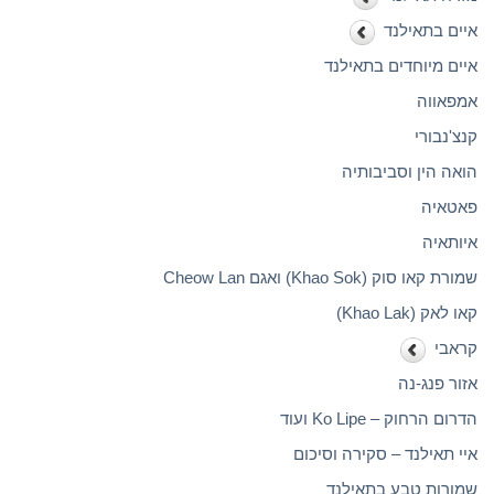
איים בתאילנד
איים מיוחדים בתאילנד
אמפאווה
קנצ'נבורי
הואה הין וסביבותיה
פאטאיה
איותאיה
שמורת קאו סוק (Khao Sok) ואגם Cheow Lan
קאו לאק (Khao Lak)
קראבי
אזור פנג-נה
הדרום הרחוק – Ko Lipe ועוד
איי תאילנד – סקירה וסיכום
שמורות טבע בתאילנד