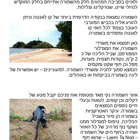
ולאיים בסביבה המהווים חלק מהשמורה אתייחס בחלק המוקדש
לטיולי שייט, שנורקלינג וצלילות.
השמורה נמצאת בנקודה הדרומית ביותר של קו לאנטה וניתן
להגיע אליה בכביש המערבי
העובר בצמוד לכל חופי קו
לאנטה ומסתיים בשמורה.
כאן תמצאו את משרדי
השמורה, את המגדלור
המפורסם, שביל הליכה של כ
2 ק"מ, נקודות תצפית, מערות,
מפל וכן חוף שקט ומקסים
הנמצא סמוך לחניה ומשרדי השמורה. למעוניינים – יש אפשרות של
לינה בשמורה בביקתות או באוהלים.
אזור השמורה נקי מאד ומטופח ואת פניכם יקבל מטע של
דקלים וכן קופים, לטאות ובעלי
חיים נוספים הנמצאים
בשמורה. עיקר האטרקציות
בשמורה הן סיור בשביל
ההליכה, טיפוס למגדלור ממנו
נשקף נוף מרהיב של כל האזור
ושהיה בחוף הים של השמורה
– Laem Ta Nod – שהוא חוף