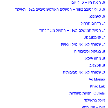
6. הואה הין – טיולי יום
6. טיולי "סובב צפון" – הטיולים האולטימטיביים בצפון תאילנד
6. לאמפנג
7. הדרום הרחוק
7. הטיול המושלם לצפון – ה"טיול מעיר להר"
7. קאמפנג פט
7. שמורת קאו יאי ונאקון נאיוק
8. בנגקוק וסביבותיה
8. מחוז איסאן
8. פטצ'אבון
9. שמורת קאו יאי וסביבותיה
Ao Manao
Khao Lak
Outlets וחנויות מיוחדות
אוכל בתאילנד
אורי – יומן מסע