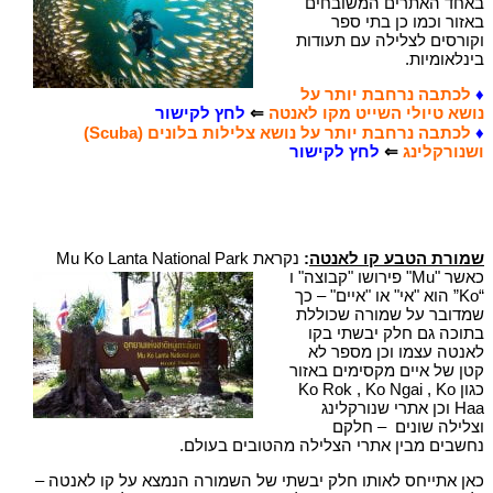
באחד האתרים המשובחים
באזור וכמו כן בתי ספר
וקורסים לצלילה עם תעודות
בינלאומיות.
♦
לכתבה נרחבת יותר על
נושא טיולי השייט מקו לאנטה
⇐
לחץ לקישור
♦
לכתבה נרחבת יותר על נושא צלילות בלונים (Scuba)
ושנורקלינג
⇐
לחץ לקישור
שמורת הטבע קו לאנטה
:
נקראת
Mu Ko Lanta National Park
כאשר "Mu" פירושו "קבוצה" ו
“Ko” הוא "אי" או "איים" – כך
שמדובר על שמורה שכוללת
בתוכה גם חלק יבשתי בקו
לאנטה עצמו וכן מספר לא
קטן של איים מקסימים באזור
כגון Ko Rok , Ko Ngai , Ko
Haa וכן אתרי שנורקלינג
וצלילה שונים – חלקם
נחשבים מבין אתרי הצלילה מהטובים בעולם.
כאן אתייחס לאותו חלק יבשתי של השמורה הנמצא על קו לאנטה –