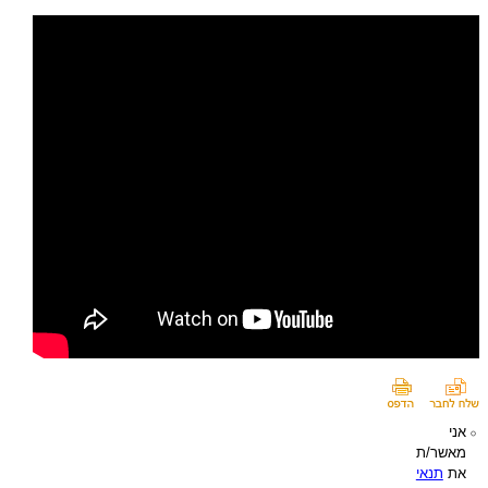
אני
מאשר/ת
את
תנאי