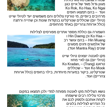
מגוון גדול מאד של איים כגון
Ko Rok, Ko Haa, Ko Ngai
ועוד – בהם תמצאו חופים
מרהיבים ביופיים, מי טורקיז צלולים והם משמשים יעד לטיולי שייט
(טיולי יום) שכוללים שנורקלינג בנקודות שונות וכן שהייה ורחצה
(כולל ארוחת צהריים) באחד מהחופים.
השמורה גם כוללת מספר אתרים מפורסים לצלילות
– Ko Haa וכן Hin Daeng ו
Hin Muang – בהם עושר רב
של אלמוגים ודגים מסוגים
שונים (Mantra Ray ועוד).
מקו לאנטה יוצאים טיולי שייט
(טיולי יום) גם לאיי מחוז
טראנג (Trang) – Ko Kradan,
Ko Mook ועוד – שכוללים
שנורקלינג, ביקור במערות מיוחדות, בילוי בחופים (כולל ארוחת
צהריים) ועוד.
נושא הצלילות מקו לאנטה מפותח למדי ולכן תמצאו במקום
מרכזי צלילה רבים שישמחו
לקחת אותכם ולספק לכם את
כל הנדרש לצלילות בלונים