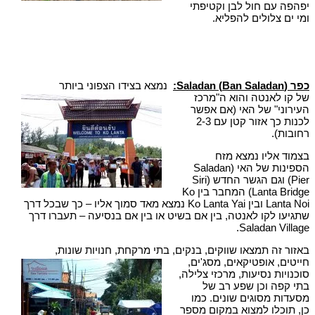
יפהפה עם חול לבן וקטיפתי
ומי ים צלולים להפליא.
כפר
):
Ban Saladan
(
Saladan
נמצא בצידו הצפוני ביותר
של קו לאנטה והוא ה"מרכז
העירוני" של האי (אם אפשר
לכנות כך אזור קטן עם 2-3
רחובות).
בצמוד אליו נמצא מזח
הספינות של האי (Saladan
Pier) וגם הגשר החדש (Siri
Lanta Bridge) המחבר בין Ko
Lanta Noi ובין Ko Lanta Yai נמצא מאד סמוך אליו – כך שבכל דרך
שתגיעו לקו לאנטה, בין אם בשיט או בין אם בנסיעה – תעברו דרך
Saladan Village.
באזור זה תמצאו שווקים, בנקים, בתי מרקחת, חנויות שונות,
חייטים, אופטיקאים, מסג'ים,
סוכנויות נסיעות, מרכזי צלילה,
בתי קפה וכן שפע רב של
מסעדות מסוגים שונים. כמו
כן, תוכלו למצוא במקום מספר