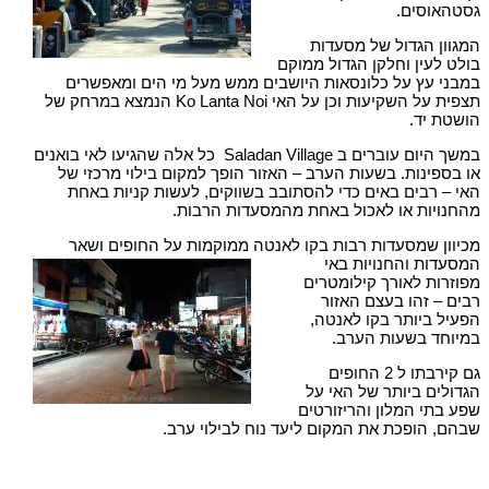
גסטהאוסים.
המגוון הגדול של מסעדות
בולט לעין וחלקן הגדול ממוקם
במבני עץ על כלונסאות היושבים ממש מעל מי הים ומאפשרים
תצפית על השקיעות וכן על האי Ko Lanta Noi הנמצא במרחק של
הושטת יד.
במשך היום עוברים ב Saladan Village כל אלה שהגיעו לאי בואנים
או בספינות. בשעות הערב – האזור הופך למקום בילוי מרכזי של
האי – רבים באים כדי להסתובב בשווקים, לעשות קניות באחת
מהחנויות או לאכול באחת מהמסעדות הרבות.
מכיוון שמסעדות רבות בקו לאנטה ממוקמות על החופים ושאר
המסעדות והחנויות באי
מפוזרות לאורך קילומטרים
רבים – זהו בעצם האזור
הפעיל ביותר בקו לאנטה,
במיוחד בשעות הערב.
גם קירבתו ל 2 החופים
הגדולים ביותר של האי על
שפע בתי המלון והריזורטים
שבהם, הופכת את המקום ליעד נוח לבילוי ערב.