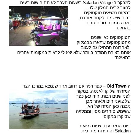
למבקר ב Saladan Village בשעות הערב לא תהיה שום בעיה
לחזור לבית המלון שלו –
במקום נמצאים טוקטוקים
רבים שישמחו לקחת אותכם
חזרה תמורת סכום סביר
בהחלט.
הטוקטוקים כאן שונים
מהטוקטוקים שתארו בבנגקוק
ולאחרונה התחילו גם לעצב
אותם בצורה חמודה ביותר שלא יצא לי לראות במקומות אחרים
בתאילנד.
ה
Old Town
– כפר זעיר עם רחוב אחד שנמצא במרכז הצד
המזרחי של קו לאנטה. במקור,
לפני שנים רבות, היה כאן כפר
של צועני הים ולאחר מכן
ניבנה כאן המזח של האי
ששימש סוחרים מסין וממלזיה
שביקרו במקום.
כיום המזח עבר צפונה לאזור
Saladan והתיירות מתרכזת