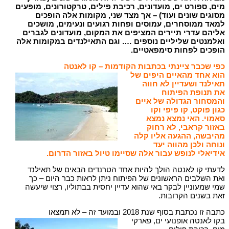
מים, ספורט ים, מועדונים, רכיבת פילים, טרקטורונים, מופעים
מסוגים שונים ועוד) – אך מצד שני, מקומות אלה הופכים
למאד ממוסחרים, עמוסים ופחות רגועים ונעימים, מושכים
אליהם עדרי תיירים המציפים את המקום, מועדונים לגברים
ואלמנטים שליליים נוספים …. וגם התאילנדים במקומות אלה
הופכים לפחות סימפאטיים.
כ
פי שכבר ציינתי בכתבות הקודמות – קו לאנטה
הוא אחד מהאיים היפים של
תאילנד ושעדיין לא חווה
את תנופת הפיתוח
והמסחור הגדולה של איים
כגון פוקט, קו פיפי וקו
סאמוי. האי נמצא נמצא
באזור קראבי, לא רחוק
מהיבשה, ההגעה אליו קלה
ונוחה ולכן מהווה יעד
אידיאלי לנופש עבור אלה שסיימו טיול באזור הדרום.
לדעתי קו לאנטה הולך להיות אחד הטרנדים הבאים של תאילנד
ואת השלבים הראשונים של הפיתוח ניתן לראות כבר היום – כך
שמי שמעוניין לבקר באי שהוא עדיין יחסית בבתוליו, רצוי שיעשה
זאת בשנים הקרובות.
כתבה זו נכתבת בסוף שנת 2018 ובמועד זה – לא תמצאו
בקו לאנטה אופנועי ים, פארקי