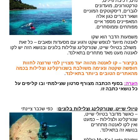
מים, רכיבת פילים,
טרקטורונים, מועדונים
לגברים, דיסקוטקים המוניים
ושאר דברים כגון אלה
המאפיינים מספר איים
מפותחים וממוסחרים.
משמעות הדבר הוא שקו
לאנטה מיועד לנופש שקט ורגוע עם מסעדות ופאבים – כל זאת
משולב בטיולי שייט, שנורקלינג וצלילות בלונים ובנושא הזה יש לקו
לאנטה מעט מאד מתחרים בתאילנד.
בקיצור – קו לאנטה מהווה יעד מצויין למי שרוצה לחוות
חופשה שקטה ונעימה משולבת בשנורקלינג וצלילות בכמה
מהאתרים הטובים ביותר בתאילנד
.
הערה:
בסוף הכתבה מצורף סרטון שצילמתי ובו קליפים על
כל נושאי כתבה זו
.
טיולי שייט, שנורקלינג וצלילות בלונים
:
כפי שכבר ציינתי
– כאשר מדובר בטיולי שייט,
שנורקלינג ולצלילות – כמעט
ואין לקו לאנטה מתחרים
בנושא זה בתאילנד.
שמורת Mu Ko Lanta כוללת