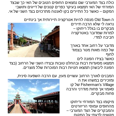
כולה בצד המערבי שם נמצאים החופים הטובים של האי כך שבצד
המזרחי של האי תמצאו בעיקר כפרים קטנים של דייגים ותושבי
המקום – כאשר כל התיירים בקו לאנטה מתרכזים בצד השני של אי.
ה Old Town מנסה להיות אטרקציה תיירותית אך בינתיים
נראה לי שלא הרבה תיירים
מבקרים בו בגלל ריחוקו –
למרות שמדובר באטרקציה
חביבה למדי.
מדובר על רחוב אחד באורך
של כמה מאות מטר בצמוד
לחוף
כאשר בצידו הפונה לים
תמצאו מסעדות רבות ובהחלט טובות ובצידו השני של הרחוב (בצד
הפונה ליבשה) תמצאו חנויות רבות המוכרות שלל מוצרים.
המבנים לאורך הרחוב עשויים מעץ, עם הרבה השפעה סינית,
ומזכירים במשהו את ה
Fisherman’s Village של קו
סאמוי אך פחות מודרני והרבה
פחות מבקרים.
מיקומו בצד המזרחי וריחוקו
מהחופים עמוסי הריזורטים
והמבקרים של הצד המערבי –
מקשים לדעתי על המקום