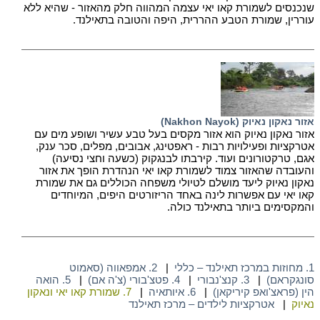
שנכנסים לשמורת קאו יאי עצמה המהווה חלק מהאזור - שהיא ללא
עוררין, שמורת הטבע ההררית, היפה והטובה בתאילנד.
אזור נאקון נאיוק (Nakhon Nayok)
אזור נאקון נאיוק הוא אזור מקסים בעל טבע עשיר ושופע מים עם
אטרקציות ופעילויות רבות - ראפטינג, אבובים, מפלים, סכר ענק,
אגם, טרקטורונים ועוד. קירבתו לבנגקוק (כשעה וחצי נסיעה)
והעובדה שהאזור צמוד לשמורת קאו יאי הנהדרת הופך את אזור
נאקון נאיוק ליעד מושלם לטיולי משפחה הכוללים גם את שמורת
קאו יאי עם אפשרות לינה באחד הריזורטים היפים, המיוחדים
והמקסימים ביותר בתאילנד כולה.
1. מחוזות במרכז תאילנד – כללי
|
2. אמפאווה (סאמוט
סונגקראם)
|
3. קנצ'נבורי
|
4. פטצ'בורי (צ'ה אם)
|
5. הואה
הין (פראצ'ואפ קיריקאן)
|
6. איותאיה
|
7. שמורת קאו יאי ונאקון
נאיוק
|
אטרקציות לילדים – מרכז תאילנד