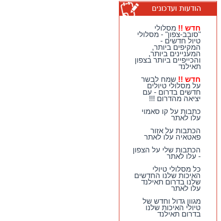
טיולי יום מהואה הין -
מבחר גדול של
מסלולים כייפיים
חדש !!
מסלולי
וחווייתיים לנופשים
"סובב-צפון" - מסלולי
בהואה הין !!
טיול חדשים -
המקיפים ביותר,
חדש !!
מסלולי
המעניינים ביותר,
"סובב-צפון" - מסלולי
והכייפיים ביותר בצפון
טיול חדשים - המקיפים
תאילנד
ביותר, המעניינים
ביותר, והכייפיים ביותר
חדש !!
שמח לבשר
בצפון תאילנד
על מסלולי טיולים
חדשים בדרום - עם
חדש !!
שמח לבשר על
יציאה מהדרום !!!
מסלולי טיולים חדשים
בדרום - עם יציאה
כתבות על קו סאמוי
מהדרום !!!
עלו לאתר
הכתבות על אזור
פאטאיה עלו לאתר
הכתבות שלי על הצפון
- עלו לאתר
כל מסלולי טיולי
האיכות שלנו החדשים
שלנו בדרום תאילנד
עלו לאתר
מגוון גדול וחדש של
טיולי האיכות שלנו
בדרום תאילנד