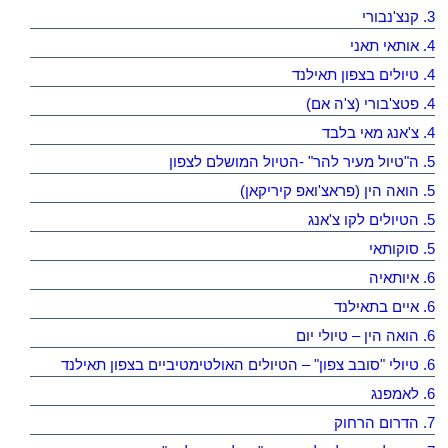
3. קנצ'נבורי
4. אותאי תאני
4. טיולים בצפון תאילנד
4. פטצ'בורי (צ'ה אם)
4. צ'אנג מאי בלבד
5. ה"טיול מעיר להר" -הטיול המושלם לצפון
5. הואה הין (פראצ'ואפ קיריקאן)
5. הטיולים לקו צ'אנג
5. סוקותאי
6. איותאיה
6. איים בתאילנד
6. הואה הין – טיולי יום
6. טיולי "סובב צפון" – הטיולים האולטימטיביים בצפון תאילנד
6. לאמפנג
7. הדרום הרחוק