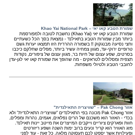
שמורת הטבע קאו יאי – Khao Yai National Park
שמורת הטבע קאו יאי (Khao Yai) נחשבת לטובה ולמפורסמת
ביותר מבין שמורות הטבע בתאילנד - נמצאת בסך הכל כשעתיים
וחצי נסיעה מבנגקוק !! בשמורה ההררית הזו תמצאו יערות גשם
טרופיים ירוקי-עד, מגוון צמחיה עשיר ביותר, מפלים שחלקם כיכבו
בסרטים, שפע עצום של חיות בר, מגוון עצום של ציפורים, נקודות
תצפית ומסלולים לטראקים - מה שהופך את שמורת קאו יאי לגן-עדן
לחובבי הטבע ולטיולי משפחות.
אזור Pak Chong – "שוויצריה התאילנדית"
אזור Pak Chong מכונה בפי התאילנדים "שוויצריה התאילנדית" ולא
בכדי - האזור הוא משכנם של הרים נפלאים, אגמים, נהרות ומפלים,
חוות ופארקים ציוריים וייקבים המייצרים את מייטב יינות תאילנד.
מזג האוויר הוא קריר ונעים ברוב ימות השנה ושפע ריזורטים
ופעילויות אשר יספקו לכם תעסוקה מלאה. כל זאת - עוד לפני