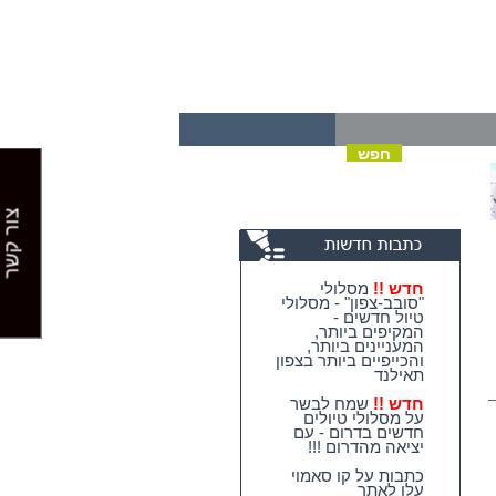
צור קשר
חדש !!
מסלולי
"סובב-צפון" - מסלולי
טיול חדשים -
המקיפים ביותר,
המעניינים ביותר,
והכייפיים ביותר בצפון
תאילנד
חדש !!
שמח לבשר
על מסלולי טיולים
חדשים בדרום - עם
יציאה מהדרום !!!
כתבות על קו סאמוי
עלו לאתר