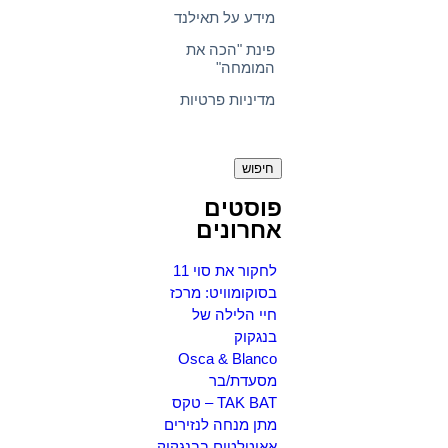
מידע על תאילנד
פינת "הכה את
המומחה"
מדיניות פרטיות
חיפוש:
פוסטים
אחרונים
לחקור את סוי 11
בסוקומוויט: מרכז
חיי הלילה של
בנגקוק
Osca & Blanco
מסעדת/בר
TAK BAT – טקס
מתן מנחה לנזירים
אאוטלטים בבנגקוק