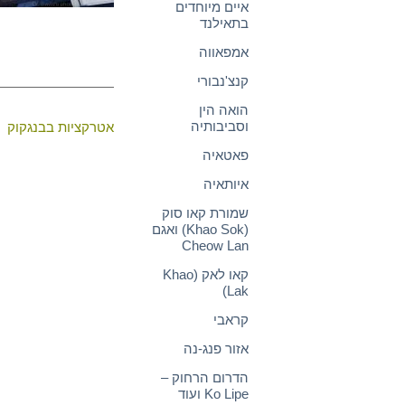
איים מיוחדים
בתאילנד
אמפאווה
קנצ'נבורי
הואה הין
וסביבותיה
אטרקציות בבנגקוק
|
פאטאיה
איותאיה
שמורת קאו סוק
(Khao Sok) ואגם
Cheow Lan
קאו לאק (Khao
Lak)
קראבי
אזור פנג-נה
הדרום הרחוק –
Ko Lipe ועוד