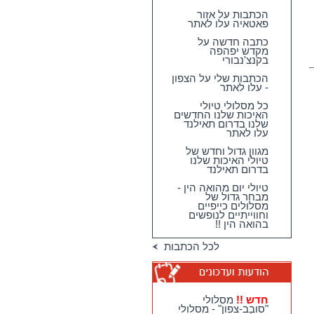
הכתבות על אזור
פאטאיה עלו לאתר
כתבה חדשה על
מקדש יפהפה
בקנצ'נבורי
הכתבות שלי על הצפון
- עלו לאתר
כל מסלולי טיולי
האיכות שלנו החדשים
שלנו בדרום תאילנד
עלו לאתר
מגוון גדול וחדש של
טיולי האיכות שלנו
בדרום תאילנד
טיולי יום מהואה הין -
מבחר גדול של
מסלולים כייפיים
וחווייתיים לנופשים
בהואה הין !!
לכל הכתבות
חדש !!
מסלולי
"סובב-צפון" - מסלולי