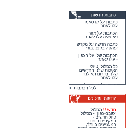
כתבות על קו סאמוי
עלו לאתר
הכתבות על אזור
פאטאיה עלו לאתר
כתבה חדשה על מקדש
יפהפה בקנצ'נבורי
הכתבות שלי על הצפון
- עלו לאתר
כל מסלולי טיולי
האיכות שלנו החדשים
שלנו בדרום תאילנד
עלו לאתר
מגוון גדול וחדש של
לכל הכתבות
טיולי האיכות שלנו
בדרום תאילנד
טיולי יום מהואה הין -
מבחר גדול של
מסלולים כייפיים
חדש !!
מסלולי
וחווייתיים לנופשים
"סובב-צפון" - מסלולי
בהואה הין !!
טיול חדשים -
המקיפים ביותר,
חדש !!
מסלולי
המעניינים ביותר,
"סובב-צפון" - מסלולי