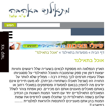
צור קשר
דף הבית
»
מסעדות בתאילנד
»
"אוכל בתאילנד"
אוכל בתאילנד
הארץ הנפלאה הזו מספקת לבאים בשעריה שלל ריגושים וחוויות
יוצאות דופן ואין ספק שהמטבח והאוכל התאילנדי על ססגוניותו
ושלל טעמיו תורמים לכך במידה רבה – ממליץ שלא לוותר על
החוויה הזו (שניצל תאכלו כשתחזרו הביתה). לא מעט תיירים אינם
יודעים מה להזמין בבואם למסעדה ומסתפקים במאכלי רחוב או
באותם מאכלים מועטים אותם הם מכירים. כאן אפתח צוהר לשלל
המאכלים התאילנדיים יחד עם תיאור המנות השונות וכן הכתיב
שלהם בשפה התאילנדית כך שתוכלו פשוט להדפיס את שמות
המנות בהן אתם מעוניינים להתנסות ולהראות למלצרית …….
בתיאבון !!