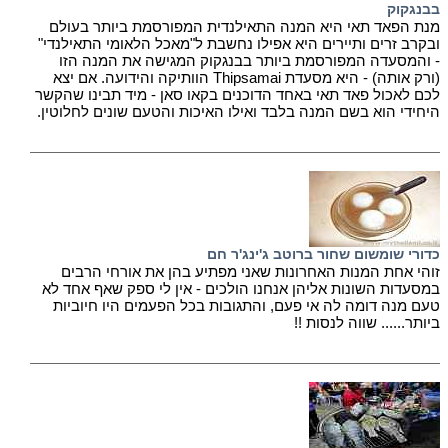
בבנגקוק
מנת הפאד תאי היא המנה התאילנדית המפורסמת ביותר בעולם
ובקרב זרים ותיירים היא אפילו נחשבת ל"מאכל הלאומי התאילנדי"
- והמסעדה המפורסמת ביותר בבנגקוק המגישה את המנה הזו
(ורק אותה) - היא מסעדת Thipsamai הוותיקה והידועה. אם יצא
לכם לאכול פאד תאי באחד הדוכנים בקאו סאן - מיד תבינו שהקשר
היחידי הוא בשם המנה בלבד ואילו האיכות והטעם שונים לחלוטין.
כדורי שומשום שחור ברוטב ג'ינג'ר חם
זוהי אחת המנות האחרונות שאני מפתיע בהן את אורחי הרבים
במסעדות השונות אליהן אנחנו הולכים - אין לי ספק שאף אחד לא
טעם מנה דומה לה אי פעם, והתגובות בכל הפעמים היו חיוביות
ביותר...... שווה לנסות !!