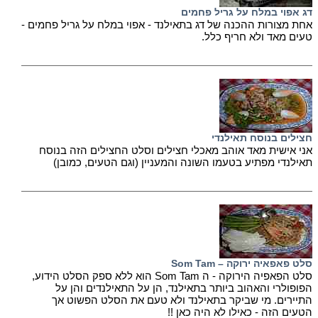
דג אפוי במלח על גריל פחמים
אחת מצורות ההכנה של דג בתאילנד - אפוי במלח על גריל פחמים -
טעים מאד ולא חריף כלל.
חצילים בנוסח תאילנדי
אני אישית מאד אוהב מאכלי חצילים וסלט החצילים הזה בנוסח
תאילנדי מפתיע בטעמו השונה והמעניין (וגם הטעים, כמובן)
סלט פאפאיה ירוקה – Som Tam
סלט הפאפיה הירוקה - ה Som Tam הוא ללא ספק הסלט הידוע,
הפופולרי והאהוב ביותר בתאילנד, הן על התאילנדים והן על
התיירים. מי שביקר בתאילנד ולא טעם את הסלט הפשוט אך
הטעים הזה - כאילו לא היה כאן !!