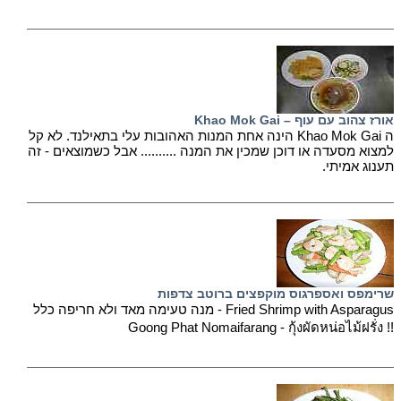
אורז צהוב עם עוף – Khao Mok Gai
ה Khao Mok Gai הינה אחת המנות האהובות עלי בתאילנד. לא קל
למצוא מסעדה או דוכן שמכין את המנה .......... אבל כשמוצאים - זה
תענוג אמיתי.
שרימפס ואספרגוס מוקפצים ברוטב צדפות
Fried Shrimp with Asparagus - מנה טעימה מאד ולא חריפה כלל
!! Goong Phat Nomaifarang - กุ้งผัดหน่อไม้ฝรั่ง