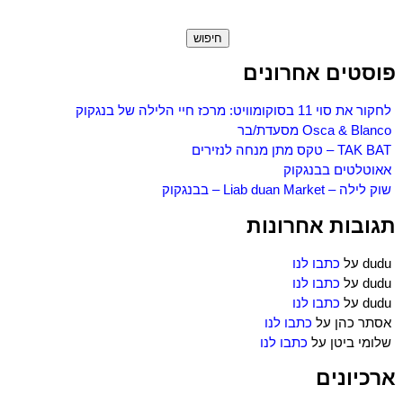
חיפוש:
פוסטים אחרונים
לחקור את סוי 11 בסוקומוויט: מרכז חיי הלילה של בנגקוק
Osca & Blanco מסעדת/בר
TAK BAT – טקס מתן מנחה לנזירים
אאוטלטים בבנגקוק
שוק לילה – Liab duan Market – בבנגקוק
תגובות אחרונות
dudu
על
כתבו לנו
dudu
על
כתבו לנו
dudu
על
כתבו לנו
אסתר כהן
על
כתבו לנו
שלומי ביטן
על
כתבו לנו
ארכיונים