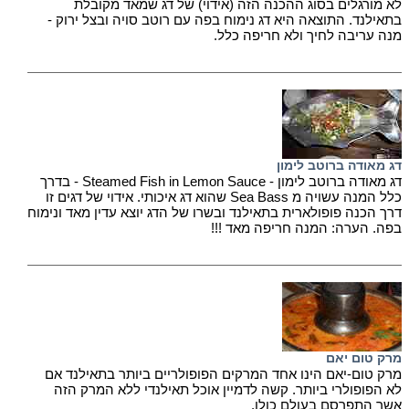
לא מורגלים בסוג ההכנה הזה (אידוי) של דג שמאד מקובלת
בתאילנד. התוצאה היא דג נימוח בפה עם רוטב סויה ובצל ירוק -
מנה עריבה לחיך ולא חריפה כלל.
דג מאודה ברוטב לימון
דג מאודה ברוטב לימון - Steamed Fish in Lemon Sauce - בדרך
כלל המנה עשויה מ Sea Bass שהוא דג איכותי. אידוי של דגים זו
דרך הכנה פופולארית בתאילנד ובשרו של הדג יוצא עדין מאד ונימוח
בפה. הערה: המנה חריפה מאד !!!
מרק טום יאם
מרק טום-יאם הינו אחד המרקים הפופולריים ביותר בתאילנד אם
לא הפופולרי ביותר. קשה לדמיין אוכל תאילנדי ללא המרק הזה
אשר התפרסם בעולם כולו.