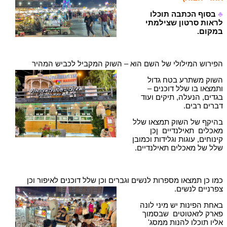
♣
בסוף הכתבה תוכלו
לראות סרטון שצילמתי
במקום.
הפירוש המילולי של השם הוא – השוק המקביל לכביש המהיר
השוק משתרע בטח גדול
ותמצאו בו שלל דוכנים –
בגדים, הנעלה, תיקים ועוד
דברים רבים.
בהיקף של השוק תמצאו שלל
מאכלים תאילנדיים ןכן
קינוחים, עוגות וגלידות וכמובן
שלל של מאכלים תאילנדיים.
כמו כן תמצאו מספרות לנשים וגברים וכן שלל דוכנים לאיפור וכן
צפרניים לנשים.
באחת הפינות יש מיני לונה
פארק לזאטוטים שבסמוך
אליו תוכלו להנות ממסג'