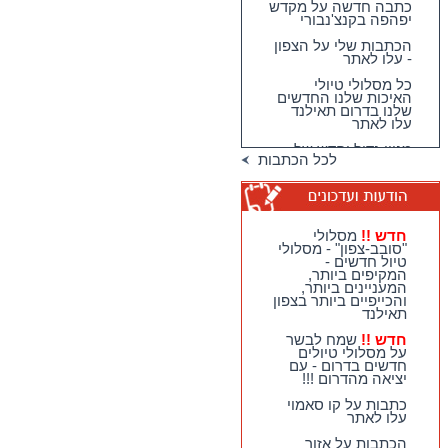
כתבה חדשה על מקדש
יפהפה בקנצ'נבורי
הכתבות שלי על הצפון
- עלו לאתר
כל מסלולי טיולי
האיכות שלנו החדשים
שלנו בדרום תאילנד
עלו לאתר
מגוון גדול וחדש של
לכל הכתבות
טיולי האיכות שלנו
בדרום תאילנד
טיולי יום מהואה הין -
מבחר גדול של
מסלולים כייפיים
חדש !!
מסלולי
וחווייתיים לנופשים
"סובב-צפון" - מסלולי
בהואה הין !!
טיול חדשים -
המקיפים ביותר,
חדש !!
מסלולי
המעניינים ביותר,
"סובב-צפון" - מסלולי
והכייפיים ביותר בצפון
טיול חדשים - המקיפים
תאילנד
ביותר, המעניינים
ביותר, והכייפיים ביותר
חדש !!
שמח לבשר
בצפון תאילנד
על מסלולי טיולים
חדשים בדרום - עם
חדש !!
שמח לבשר על
יציאה מהדרום !!!
מסלולי טיולים חדשים
בדרום - עם יציאה
כתבות על קו סאמוי
מהדרום !!!
עלו לאתר
הכתבות על אזור