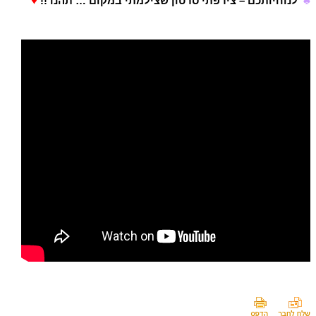
♣
לנוחיותכם – צירפתי סרטון שצילמתי במקום … תהנו !!
♥