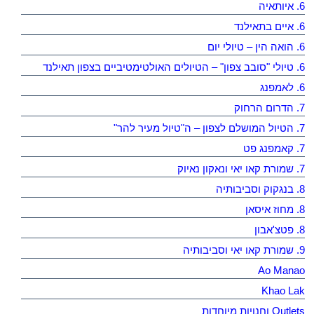
6. איותאיה
6. איים בתאילנד
6. הואה הין – טיולי יום
6. טיולי "סובב צפון" – הטיולים האולטימטיביים בצפון תאילנד
6. לאמפנג
7. הדרום הרחוק
7. הטיול המושלם לצפון – ה"טיול מעיר להר"
7. קאמפנג פט
7. שמורת קאו יאי ונאקון נאיוק
8. בנגקוק וסביבותיה
8. מחוז איסאן
8. פטצ'אבון
9. שמורת קאו יאי וסביבותיה
Ao Manao
Khao Lak
Outlets וחנויות מיוחדות