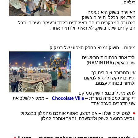
רגליים.
האווירה בשוק היא נעימה
מאד. אין בכלל תיירים בשוק
בזה וכל המבקרים בו הם תאילנדים בלבד ובעיקר צעירים. בכל
הביקורים שלנו בשוק, לא ראיתי ולו תייר אחד.
מיקום – השוק נמצא בחלק הצפוני של בנגקוק
וליד אחד הרחובות הראשיים
של בנגקוק (RAMINTRA)
אין תחבורה ציבורית כך
תיירים יתקשו להגיע למקום
ולחזור בכוחות עצמם.
לתשומת ליבכם: השוק ממוקם
די קרוב למסעדה נהדרת –
Chocolate Ville
– ממליץ לשלב את
שני הדברים בערב אחד
♥
למטיילים שלנו – אם תרצו, נאסוף אותכם מהמלון בבנגקוק
ונסייע בהגעה לשוק ולמסעדה ונחזיר אותכם למלון