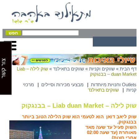
צור קשר
דף הבית
»
שווקים וקניות
»
שווקים בתאילנד
»
שוק לילה – Liab
duan Market – בבנגקוק
Outlets וחנויות מיוחדות
|
מבצעי מכירות וסיילים
|
מרכזי
קניות
|
שווקים בתאילנד
שוק לילה – Liab duan Market – בבנגקוק
שוק ליאב דואן הוא לטעמי הוא שוק הלילה הטוב ביותר
בבנגקוק
.
השוק פעיל עד שעה מאד
מאוחרת (עד שעה 02:00
אחרי חצות)