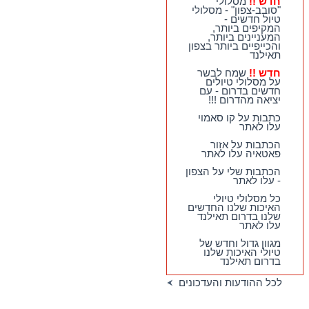
חדש !!
מסלולי
וחווייתיים לנופשים
"סובב-צפון" - מסלולי
בהואה הין !!
טיול חדשים -
המקיפים ביותר,
חדש !!
מסלולי
המעניינים ביותר,
"סובב-צפון" - מסלולי
והכייפיים ביותר בצפון
טיול חדשים - המקיפים
תאילנד
ביותר, המעניינים
ביותר, והכייפיים ביותר
חדש !!
שמח לבשר
בצפון תאילנד
על מסלולי טיולים
חדשים בדרום - עם
חדש !!
שמח לבשר על
יציאה מהדרום !!!
מסלולי טיולים חדשים
בדרום - עם יציאה
כתבות על קו סאמוי
מהדרום !!!
עלו לאתר
הכתבות על אזור
פאטאיה עלו לאתר
הכתבות שלי על הצפון
- עלו לאתר
כל מסלולי טיולי
האיכות שלנו החדשים
שלנו בדרום תאילנד
עלו לאתר
מגוון גדול וחדש של
טיולי האיכות שלנו
בדרום תאילנד
לכל ההודעות והעדכונים