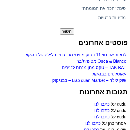
פינת "הכה את המומחה"
מדיניות פרטיות
חיפוש:
פוסטים אחרונים
לחקור את סוי 11 בסוקומוויט: מרכז חיי הלילה של בנגקוק
Osca & Blanco מסעדת/בר
TAK BAT – טקס מתן מנחה לנזירים
אאוטלטים בבנגקוק
שוק לילה – Liab duan Market – בבנגקוק
תגובות אחרונות
dudu
על
כתבו לנו
dudu
על
כתבו לנו
dudu
על
כתבו לנו
אסתר כהן
על
כתבו לנו
שלומי ביטן
על
כתבו לנו