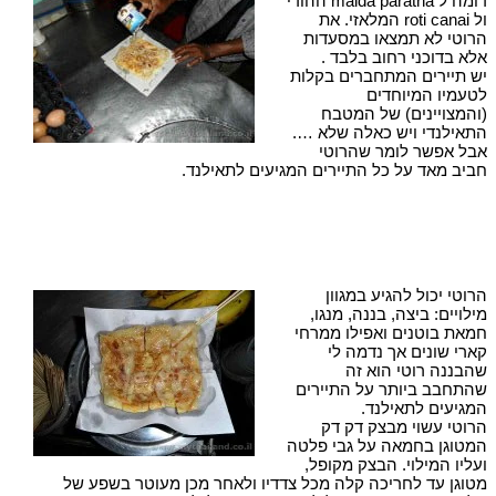
דומה ל maida paratha ההודי
ול roti canai המלאזי. את
הרוטי לא תמצאו במסעדות
אלא בדוכני רחוב בלבד .
יש תיירים המתחברים בקלות
לטעמיו המיוחדים
(והמצויינים) של המטבח
התאילנדי ויש כאלה שלא ….
אבל אפשר לומר שהרוטי
חביב מאד על כל התיירים המגיעים לתאילנד.
הרוטי יכול להגיע במגוון
מילויים: ביצה, בננה, מנגו,
חמאת בוטנים ואפילו ממרחי
קארי שונים אך נדמה לי
שהבננה רוטי הוא זה
שהתחבב ביותר על התיירים
המגיעים לתאילנד.
הרוטי עשוי מבצק דק דק
המטוגן בחמאה על גבי פלטה
ועליו המילוי. הבצק מקופל,
מטוגן עד לחריכה קלה מכל צדדיו ולאחר מכן מעוטר בשפע של