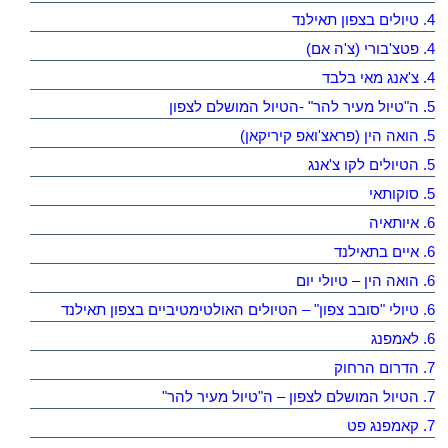
4. טיולים בצפון תאילנד
4. פטצ'בורי (צ'ה אם)
4. צ'אנג מאי בלבד
5. ה"טיול מעיר להר" -הטיול המושלם לצפון
5. הואה הין (פראצ'ואפ קיריקאן)
5. הטיולים לקו צ'אנג
5. סוקותאי
6. איותאיה
6. איים בתאילנד
6. הואה הין – טיולי יום
6. טיולי "סובב צפון" – הטיולים האולטימטיביים בצפון תאילנד
6. לאמפנג
7. הדרום הרחוק
7. הטיול המושלם לצפון – ה"טיול מעיר להר"
7. קאמפנג פט