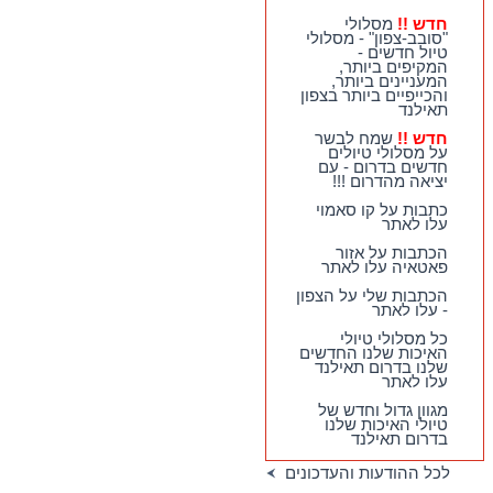
הכתבות שלי על הצפון
חדש !!
מסלולי
- עלו לאתר
"סובב-צפון" - מסלולי
טיול חדשים -
כל מסלולי טיולי
המקיפים ביותר,
האיכות שלנו החדשים
המעניינים ביותר,
שלנו בדרום תאילנד
והכייפיים ביותר בצפון
עלו לאתר
תאילנד
מגוון גדול וחדש של
חדש !!
שמח לבשר
טיולי האיכות שלנו
על מסלולי טיולים
בדרום תאילנד
חדשים בדרום - עם
יציאה מהדרום !!!
טיולי יום מהואה הין -
מבחר גדול של
כתבות על קו סאמוי
מסלולים כייפיים
עלו לאתר
וחווייתיים לנופשים
בהואה הין !!
הכתבות על אזור
פאטאיה עלו לאתר
הכתבות שלי על הצפון
- עלו לאתר
כל מסלולי טיולי
האיכות שלנו החדשים
שלנו בדרום תאילנד
עלו לאתר
מגוון גדול וחדש של
טיולי האיכות שלנו
בדרום תאילנד
לכל ההודעות והעדכונים