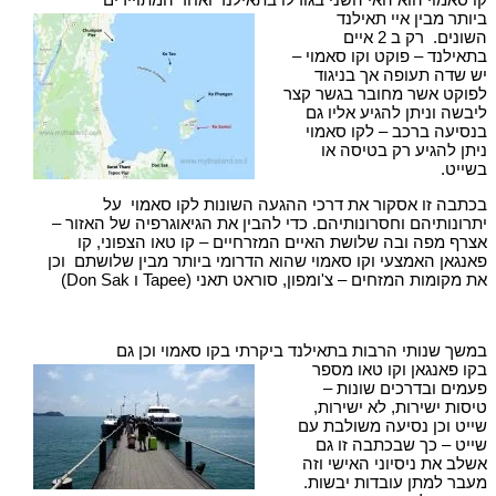
ביותר מבין איי תאילנד
השונים. רק ב 2 איים
בתאילנד – פוקט וקו סאמוי –
יש שדה תעופה אך בניגוד
לפוקט אשר מחובר בגשר קצר
ליבשה וניתן להגיע אליו גם
בנסיעה ברכב – לקו סאמוי
ניתן להגיע רק בטיסה או
בשייט.
בכתבה זו אסקור את דרכי ההגעה השונות לקו סאמוי על
יתרונותיהם וחסרונותיהם. כדי להבין את הגיאוגרפיה של האזור –
אצרף מפה ובה שלושת האיים המזרחיים – קו טאו הצפוני, קו
פאנגאן האמצעי וקו סאמוי שהוא הדרומי ביותר מבין שלושתם וכן
את מקומות המזחים – צ'ומפון, סוראט תאני (Tapee ו Don Sak)
במשך שנותי הרבות בתאילנד ביקרתי בקו סאמוי וכן גם
בקו פאנגאן וקו טאו מספר
פעמים ובדרכים שונות –
טיסות ישירות, לא ישירות,
שייט וכן נסיעה משולבת עם
שייט – כך שבכתבה זו גם
אשלב את ניסיוני האישי וזה
מעבר למתן עובדות יבשות.