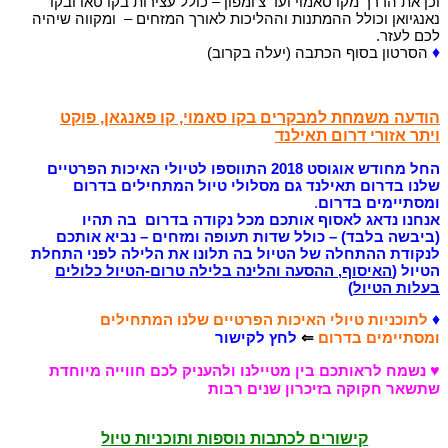
וכן את הדרך מקו סאמוי ועד צ'ומפון – כולל עצירות בקו טאו ובקו
נאנגיואן וכולל ההמתנות וההליכות לאורך המזחים – ומקווה שיהיה
לכם לעזר.
♦
הסרטון בסוף הכתבה (יעלה בקרוב)
הודעה משמחת למבקרים בקו סאמוי, קו פאנגאן, פוקט
ויתר אזורי דרום תאילנד
החל מחודש אוגוסט 2018 התווספו לטיולי האיכות הפרטיים
שלנו בדרום תאילנד גם מסלולי טיול המתחילים בדרום
ומסתיימים בדרום
.
אנחנו נדאג לאסוף אותכם מכל נקודה בדרום בה תהיו
(ביבשה בלבד) – כולל שדות תעופה ומזחים – נביא אותכם
לנקודת ההתחלה של הטיול בה תלונו את הלילה לפני התחלת
הטיול (
האיסוף, ההסעה והלינה בלילה טרום-הטיול כלולים
בעלות הטיול
)
♦
לתוכניות טיולי האיכות הפרטיים שלנו המתחילים
ומסתיימים בדרום
⇐
לחץ לקישור
♥
נשמח לראותכם בין מטיילנו ולהעניק לכם חווייה מיוחדת
שתשאר חקוקה בזיכרון שנים רבות
קישורים לכתבות נוספות ותוכניות טיול