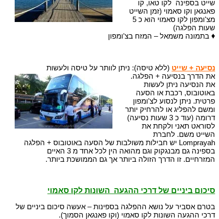
שייט בספינה לקו טאו, קו
פאנגאן וקו סאמוי (זמן השייט
מצ'ומפון לקו סאמוי הוא כ 5
שעות הפלגה)
♦
בתמונה משמאל – המזח בצ'ומפון
נסיעה + שייט
(ללא טיסה): ניתן לוותר על טיסה ולעשות
את הדרך בנסיעה + הפלגה.
את הנסיעה ניתן לעשות
באוטובוס, רכבת או הסעה
פרטית. ניתן לנסוע לצ'ומפון
ומשם להפליג או להרחיק יותר
דרומה (עוד כ 3 שעות נסיעה)
לסוראט תאני ולקחת את
השייט משם. לחברת
Lomprayah יש חבילות משולבות של הסעה באוטובוס + הפלגה
בספינה גם מבנגקוק וגם מהואה הין לכל אחד מ 3 האיים
המזרחיים. זו הדרך הזולה ביותר אך גם הממושכת ביותר.
סיכום ביניים של דרכי ההגעה השונות לקו סאמוי
בטרם אסביר על נושא ההפלגה בספינות – אעשה סיכום ביניים של
דרכי ההגעה השונות לקו סאמוי (וקו פאנגאן הסמוך).