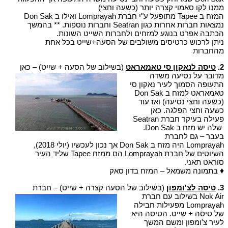
ממנו לקו סאמוי קצרה יותר (כשעה וחצי)
המזח ב Tapee מתופעל ע"י חברת Lomprayah ואילו ב Don Sak
נמצאות חברות אחרות כגון Seatran וחברות נוספות. ** בהמשך
הכתבה אפרט בנוגע למזחים ולחברות השייט השונות.
ניתן לרכוש כרטיסים משולבים של הסעה+שייט בכל אחת
מהחברות
2.
טיסה לנאקון סי טאמאראט
(בשילוב של הסעה + שייט) – כאן
מדובר על נסיעה משדה
התעופה הסמוך לעיר נאקון סי
טאמאראט למזח ב Don Sak
(כשעה וחצי נסיעה) ואז עוד
כשעה וחצי הפלגה. כאן
פעילה בעיקר חברת Seatran
שלה יש מזח ב Don Sak.
בעבר – גם לחברת
Lomprayah היה מזח ב Don Sak אך נכון לעכשיו (יולי 2018),
השיוטים של חברת Lomprayah הם ממזח Tapee שליד העיר
סוראט תאני.
♦
בתמונה משמאל – המזח בדון סאק
3.
טיסה לצ'ומפון
(בשילוב של הסעה קצרה + שייט) – חברת
Nok Air בשילוב עם חברת
Lomprayah מפעילות חבילה
של טיסה + שייט. הטיסה היא
לעיר צ'ומפון ומשם המשך