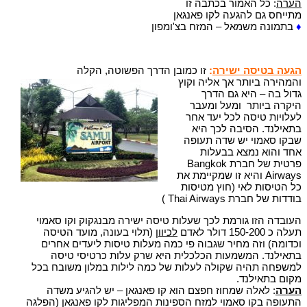
הערה
: כל האמור בכתבה זו
מתייחס גם להגעה לקו פאנגאן
♦
בתמונה משמאל – המזח בצ'ומפון
הגעה בטיסה ישירה
:
זו כמובן הדרך הפשוטה, הקלה
והמהירה ביותר אך אליה וקוץ
גדול בה – היא גם הדרך
היקרה ביותר ומעל ומעבר
לעלויות טיסה לכל יעד אחר
בתאילנד. הסיבה לכך היא
שבקו סאמוי יש שדה תעופה
אחד והוא נמצא בבעלות
פרטית של חברת Bangkok
Airways והיא זו שמקיימת את
כל הטיסות לאי (חוץ מטיסות
בודדות של חברת Thai Airways )
העובדה הזו גורמת לכך שעלות טיסה ישירה מבנגקוק וקו סאמוי
תעלה כ 150-200 דולר לאדם
לכיוון
(תלוי בעונה, מועד הטיסה
וכדומה) וזה מחיר שגבוה פי כמה מעלות טיסות ליעדים אחרים
בתאילנד. המשמעות הכלכלית היא שרק עלות כרטיסי טיסה
למשפחה תהיה שקולה לעלות של כמה לילות במלון משובח בכל
מקום בתאילנד.
הערה
: לאלה שמחוז חפצם הוא קו פאנגאן – יש להגיע משדה
התעופה בקו סאמוי למזח הספינות המפליגות לקו פאנגאן (הפלגה