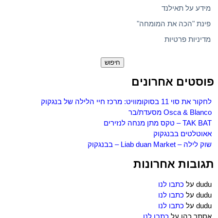
מידע על תאילנד
פינת "הכה את המומחה"
מדיניות פרטיות
חיפוש:
פוסטים אחרונים
לחקור את סוי 11 בסוקומוויט: מרכז חיי הלילה של בנגקוק
Osca & Blanco מסעדת/בר
TAK BAT – טקס מתן מנחה לנזירים
אאוטלטים בבנגקוק
שוק לילה – Liab duan Market – בבנגקוק
תגובות אחרונות
dudu
על
כתבו לנו
dudu
על
כתבו לנו
dudu
על
כתבו לנו
אסתר כהן
על
כתבו לנו