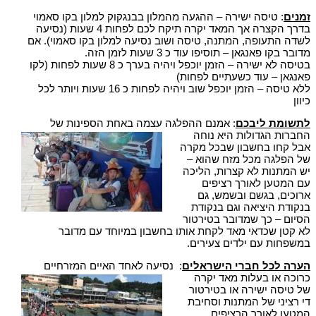
זמנים
: טיסה ישירה – ההגעה מהמלון בבנגקוק למלון בקו סאמוי
בדרך הקצרה אך המאד יקרה תיקח לכם לפחות 4 שעות (נסיעה
לשדה התעופה, המתנה, טיסה ושוב נסיעה למלון בקו סאמוי). אם
מדובר בקו פאנגאן – תוסיפו עוד כ 3 שעות לזמן הזה.
בטיסה לא ישירה – הזמן יוכפל ויהיה בערך כ 8 שעות לפחות (לקו
פאנגאן – עוד כשעתיים לפחות)
ללא טיסה – הזמן יוכפל שוב ויהיה לפחות כ 16 שעות ויותר לכל
כיוון
לתשומת ליבכם
: אמנם ההפלגה עצמה באחת הספינות של
החברות הגדולות היא נוחה
אבל קחו בחשבון שבכל מקרה
של הפלגה מכל מזח שהוא –
יש המתנות לא קצרות, הליכה
עם המטען לאורך רציפים
ארוכים, בגשם ובשמש, גם
בנקודת היציאה וגם בנקודת
הסיום – כך שמדובר בטירטור
לא קטן שכדאי מאד לקחת אותו בחשבון במיוחד עם מדובר
במשפחות עם ילדים צעירים.
הערה לכל חברי הישראלים
: נסיעה לאחד האיים המזרחיים
כרוכה או בעלות מאד יקרה
של טיסה ישירה או בטירטור
די רציני של המתנות וסחיבת
המטען לאורך הרציפים