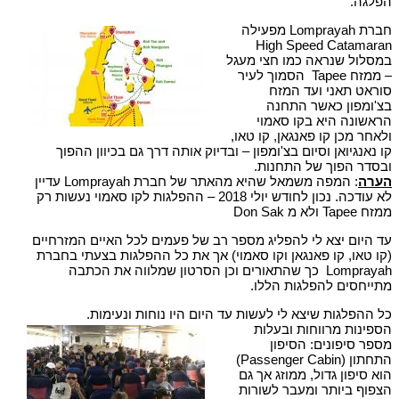
הפלגה.
חברת Lomprayah מפעילה
High Speed Catamaran
במסלול שנראה כמו חצי מעגל
– ממזח Tapee הסמוך לעיר
סוראט תאני ועד המזח
בצ'ומפון כאשר התחנה
הראשונה היא בקו סאמוי
ולאחר מכן קו פאנגאן, קו טאו,
קו נאנגיואן וסיום בצ'ומפון – ובדיוק אותה דרך גם בכיוון ההפוך
ובסדר הפוך של התחנות.
הערה
: המפה משמאל שהיא מהאתר של חברת Lomprayah עדיין
לא עודכה. נכון לחודש יולי 2018 – ההפלגות לקו סאמוי נעשות רק
ממזח Tapee ולא מ Don Sak
עד היום יצא לי להפליג מספר רב של פעמים לכל האיים המזרחיים
(קו טאו, קו פאנגאן וקו סאמוי) אך את כל ההפלגות בצעתי בחברת
Lomprayah כך שהתאורים וכן הסרטון שמלווה את הכתבה
מתייחסים להפלגות הללו.
כל ההפלגות שיצא לי לעשות עד היום היו נוחות ונעימות.
הספינות מרווחות ובעלות
מספר סיפונים: הסיפון
התחתון (Passenger Cabin)
הוא סיפון גדול, ממוזג אך גם
הצפוף ביותר ומעבר לשורות