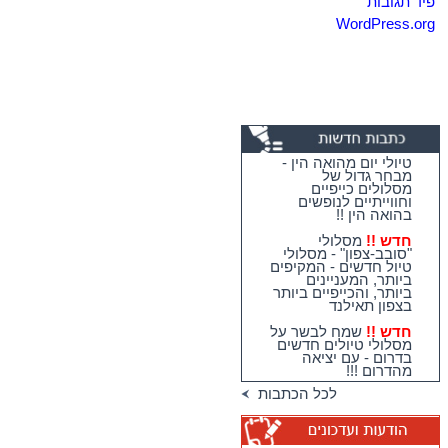
פיד תגובות
WordPress.org
טיולי יום מהואה הין -
מבחר גדול של
מסלולים כייפיים
וחווייתיים לנופשים
בהואה הין !!
חדש !!
מסלולי
"סובב-צפון" - מסלולי
טיול חדשים - המקיפים
ביותר, המעניינים
ביותר, והכייפיים ביותר
בצפון תאילנד
חדש !!
שמח לבשר על
מסלולי טיולים חדשים
בדרום - עם יציאה
מהדרום !!!
כתבות על קו סאמוי
עלו לאתר
הכתבות על אזור
לכל הכתבות
פאטאיה עלו לאתר
כתבה חדשה על מקדש
יפהפה בקנצ'נבורי