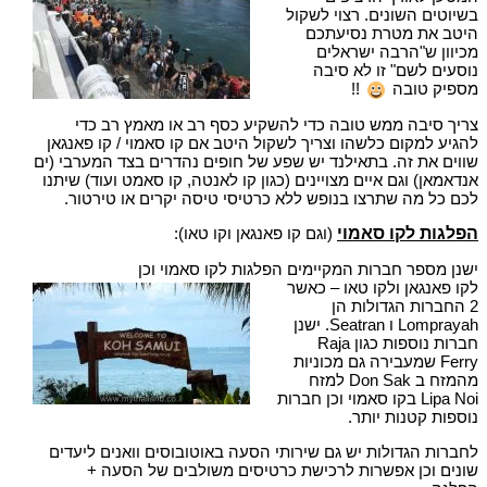
בשיוטים השונים. רצוי לשקול
היטב את מטרת נסיעתכם
מכיוון ש"הרבה ישראלים
נוסעים לשם" זו לא סיבה
מספיק טובה
!!
צריך סיבה ממש טובה כדי להשקיע כסף רב או מאמץ רב כדי
להגיע למקום כלשהו וצריך לשקול היטב אם קו סאמוי / קו פאנגאן
שווים את זה. בתאילנד יש שפע של חופים נהדרים בצד המערבי (ים
אנדאמאן) וגם איים מצויינים (כגון קו לאנטה, קו סאמט ועוד) שיתנו
לכם כל מה שתרצו בנופש ללא כרטיסי טיסה יקרים או טירטור.
הפלגות לקו סאמוי
(וגם קו פאנגאן וקו טאו):
ישנן מספר חברות המקיימים הפלגות לקו סאמוי וכן
לקו פאנגאן ולקו טאו – כאשר
2 החברות הגדולות הן
Lomprayah ו Seatran. ישנן
חברות נוספות כגון Raja
Ferry שמעבירה גם מכוניות
מהמזח ב Don Sak למזח
Lipa Noi בקו סאמוי וכן חברות
נוספות קטנות יותר.
לחברות הגדולות יש גם שירותי הסעה באוטובוסים וואנים ליעדים
שונים וכן אפשרות לרכישת כרטיסים משולבים של הסעה +