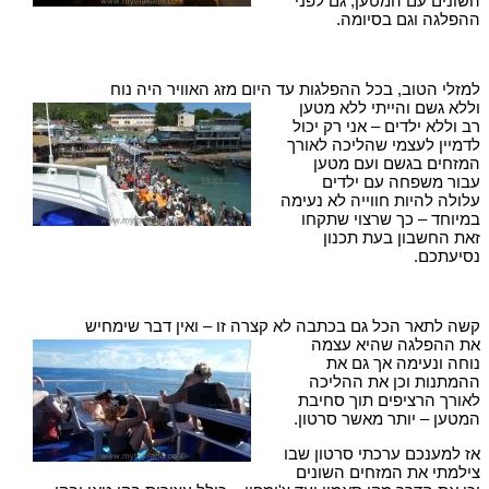
השונים עם המטען, גם לפני
ההפלגה וגם בסיומה.
למזלי הטוב, בכל ההפלגות עד היום מזג האוויר היה נוח
וללא גשם והייתי ללא מטען
רב וללא ילדים – אני רק יכול
לדמיין לעצמי שהליכה לאורך
המזחים בגשם ועם מטען
עבור משפחה עם ילדים
עלולה להיות חווייה לא נעימה
במיוחד – כך שרצוי שתקחו
זאת החשבון בעת תכנון
נסיעתכם.
קשה לתאר הכל גם בכתבה לא קצרה זו – ואין דבר שימחיש
את ההפלגה שהיא עצמה
נוחה ונעימה אך גם את
ההמתנות וכן את ההליכה
לאורך הרציפים תוך סחיבת
המטען – יותר מאשר סרטון.
אז למענכם ערכתי סרטון שבו
צילמתי את המזחים השונים