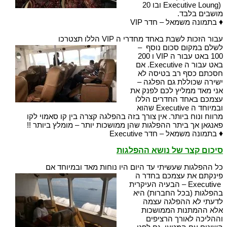
(Executive Loung ובו 20
מושבים בלבד.
♦
בתמונה משמאל – חדר VIP
עבור הזכות לשבת באחד מחדרי ה VIP הללו תצטרכו
לשלם במקום סכום נוסף –
100 באט עבור ה VIP ו 200
באט עבור ה Executive. אם
חסכתם כסף רב בטיסה לא
ישירה שכוללת גם הפלגה –
אני מאד ממליץ לכם לפנק את
עצמכם באחד החדרים הללו
ובמיוחד ה Executive שהוא
מרווח ונוח ביותר. אין צורך בזה בהפלגה קצרה בין קו סאמוי לקו
פאנגאן אך ביתר ההפלגות שהן ממושכות יותר – מומלץ ביותר !!
♦
בתמונה משמאל – חדר Executive
סיכום קצר של נושא ההפלגות
כל ההפלגות שעשיתי עד היום היו נוחות מאד ובמיוחד אם
פינקתם את עצמכם בחדר ה
Executive – הבעיה העיקרית
בהפלגות (בכל החברות) היא
לדעתי לא ההפלגה עצמה
אלא ההמתנות הממושכות
וההליכה לאורך הרציפים