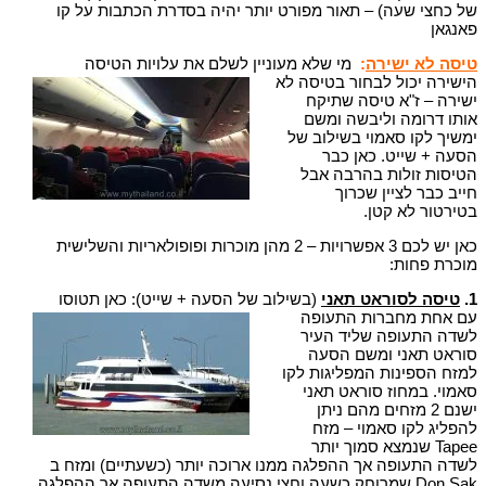
של כחצי שעה) – תאור מפורט יותר יהיה בסדרת הכתבות על קו
פאנגאן
טיסה לא ישירה
:
מי שלא מעוניין לשלם את עלויות הטיסה
הישירה יכול לבחור בטיסה לא
ישירה – ז"א טיסה שתיקח
אותו דרומה וליבשה ומשם
ימשיך לקו סאמוי בשילוב של
הסעה + שייט. כאן כבר
הטיסות זולות בהרבה אבל
חייב כבר לציין שכרוך
בטירטור לא קטן.
כאן יש לכם 3 אפשרויות – 2 מהן מוכרות ופופולאריות והשלישית
מוכרת פחות:
1.
טיסה לסוראט תאני
(בשילוב של הסעה + שייט): כאן תטוסו
עם אחת מחברות התעופה
לשדה התעופה שליד העיר
סוראט תאני ומשם הסעה
למזח הספינות המפליגות לקו
סאמוי. במחוז סוראט תאני
ישנם 2 מזחים מהם ניתן
להפליג לקו סאמוי – מזח
Tapee שנמצא סמוך יותר
לשדה התעופה אך ההפלגה ממנו ארוכה יותר (כשעתיים) ומזח ב
Don Sak שמרוחק כשעה וחצי נסיעה משדה התעופה אך ההפלגה