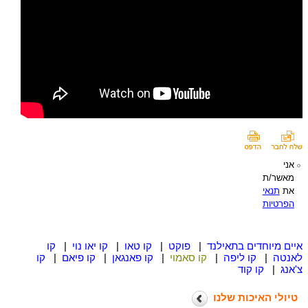
אני
מאשר/ת
את
תנאי
הפרטיות
איים מיוחדים בתאילנד
|
פוקט
|
קו טאו
|
קו יאו נוי
|
קו
לאנטה
|
קו ליפה
|
קו סאמוי
|
קו פאנגאן
|
קו פיאם
|
קו
צ'אנג
|
קו קוד
טיולי האיכות שלנו