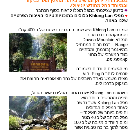
בטבע הררי, ירוק ומרשים ביותר. מומלץ מאד לביקור
ובמיוחד החל מחודש יוני/יולי.
♣
סרטון שצילמתי במפל תוכלו לראות בסוף הכתבה
♥
מפלי Khlong Lan כלולים בתוכניות טיולי האיכות הפרטיים
שלנו באזור
.
שמורת Khlong Lan היא שמורה הררית בשטח של כ 400 קמ"ר
והממוקמת ברכס הרים
הנקרא Dawna Mountain
Range – רכס הרים המתחיל
במיאנמר (בורמה) ומסתיים
בצד המערבי של מחוז
קאמפנג פט.
מי הגשמים היורדים בשמורה
זורמים לנהר ה Ping והוא
מצידו משמש כאחד היובלים של נהר הצ'אופראיה החוצה את
בנגקוק בדרכו לים.
בשמורת Khlong Lan ישנם מספר מפלים כאשר הגדול,
היפה והמרשים ביותר הוא
מפל Khlong Lan אשר נחשב
לאחד המפלים הגדולים
והיפים ביותר של תאילנד –
מפל ברוחב של כ 40 מטר
ומים היורדים מגובה של כ 100
מטר לתוך בריכה טבעית אשר