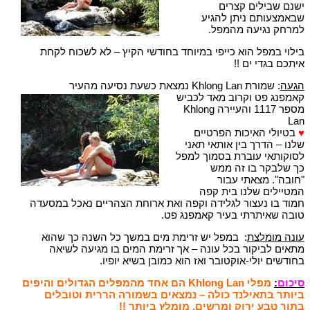
ישנם שבילים קצרים
שבאמצעותם ניתן להגיע
למרחק נגיעה מהמפל.
בילוי במפל הוא כייפי במיוחד בחודשי הקיץ – לא לשכוח לקחת
איתכם בגדי ים !!
הגעה
: שמורת Khlong Lan נמצאת כשעת נסיעה מהעיר
קאמפנג פט וקרוב מאד לכביש
מספר 1117 והעיירה Khlong
Lan
♥
בטיולי האיכות הפרטיים
שלנו – הדרך בין אותאי תאני
לסוקותאי עוברת בסמוך למפל
כך שלבקר בו זה ממש
"חובה". מצאתי עבור
המטיילים שלנו בית קפה
חמוד בו נעצור לגלידה וקפה ואת ארוחת הצהריים נאכל במסעדה
טובה שאיתרתי בעיר קאמפנג פט.
עונה מומלצת
: במפל יש זרימת מים במשך כל השנה כך שהוא
מתאים לביקור בכל עונה – אך זרימת המים בו מגיעה לשיאה
בחודשים יולי-אוקטובר ואז הוא כמובן בשיא יופיו.
סיכום
:
מפלי Khlong Lan הם אחד מהמפלים הגדולים והיפים
ביותר בתאילנד כולה – נמצאים בשמורה הררית וטובלים
בתוך טבע ירוק ומרשים. מומלץ ביותר !!