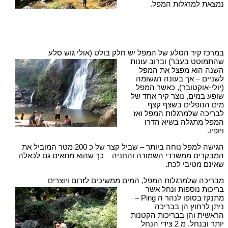
נמצאת למרגלות המפל.
במרכז קיר הסלע של המפל יש חלק בולט (אולי גוש סלע
שהתמוטט בעבר) וברוב עונות
השנה הוא מפצל את המפל
לשניים – אך בעונה הגשומה
(יולי-אוקטובר), כאשר המפל
שופע במים, נוצר קיר אחד של
מים הנופלים בשצף קצף
לבריכה שלמרגלות המפל ואז
המפל מתגלה בשיא הדרו
ויופיו.
הגישה למפל נוחה ביותר – שביל קצר של כ 200 מטר המוביל את
המבקרים ממשרדי השמורה והחניה – כך שהוא מתאים גם לכאלה
שאינם מטיבי לכת.
מבריכה שלמרגלות המפל, המים ממשיכים לזרום ויוצרים
בריכות נוספות ונחל אשר
מתנקז בסופו לנהר ה Ping –
ניתן לרחוץ הן בבריכה
הראשית והן בבריכות הקטנות
יותר ובנחל. מ 2 צידי הנחל