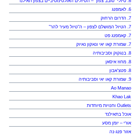
6. טיולי "סובב צפון" – הטיולים האולטימטיביים בצפון תאילנד
6. לאמפנג
7. הדרום הרחוק
7. הטיול המושלם לצפון – ה"טיול מעיר להר"
7. קאמפנג פט
7. שמורת קאו יאי ונאקון נאיוק
8. בנגקוק וסביבותיה
8. מחוז איסאן
8. פטצ'אבון
9. שמורת קאו יאי וסביבותיה
Ao Manao
Khao Lak
Outlets וחנויות מיוחדות
אוכל בתאילנד
אורי – יומן מסע
אזור פנג-נה