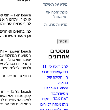
מידע על תאילנד
פינת "הכה את
Tien beach
– חוף קט
המומחה"
קו לארן. יתרונו הוא
לחוף מראה יפה יותר
מדיניות פרטיות
כמו בחופים האחרים –
חיפוש:
וכן מספר מסעדות, ש
פוסטים
Tawaen beach
– זהו
הספינות הגדולות עמו
אחרונים
עצמו הוא גדול ורחב 
המבקרים הגדולה שה
לחקור את סוי 11
ולדעתי לבלתי-נעים.
בסוקומוויט: מרכז
בחוף זה מתצאו מגוון 
חיי הלילה של
בנגקוק
Osca & Blanco
Ta Yai beach
– זהו ה
מסעדת/בר
קטן, מבודד ולא מפות
TAK BAT – טקס
לאלה המעוניינים לה
הממלאים את החופים
מתן מנחה לנזירים
אאוטלטים בבנגקוק