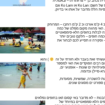
שמו של האי בתאילנדית נכתב כך – เกาะล้าน – ובאנגלית
תמצאו מספר וורסיות של השם: Ko Lan או Ko Larn וגם
רוחק
יה. האי מהווה מקום מפלט של כמה
צה לבלות בחופים הלא-סימפאטיים
כמה חופים – חלקם טובים יותר
 וסקירה זו תסייע לכם לבחור את
(עשיתי זאת בעבר ולא חזרתי על זה
) והוא
ום רבים הפוקדים את האי למספר
ילויות ים שונות – אופנועי ים,
רא-סייל) וכדומה.
ות להשכרה, שמשיות, מסעדות,
 ספורט ים מסוגים שונים.
בנות – לא מדובר באי קסום ו/או בחופים נפלאים
פים הלא-סמפאטיים במיוחד של