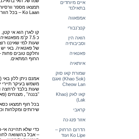
איים מיוחדים
בתאילנד
Ko Laan – בכל הוורסיות הללו מדובר על אותו אי בדיוק.
אמפאווה
קנצ'נבורי
קו לארן הוא אי קטן, כ 4 ק"מ אורכו וכ 2 ק"מ רוחבו – המ
כ 7.5 ק"מ מפאטא
הואה הין
שעות למי שאיננו רו
וסביבותיה
של פאטאיה. באי יש 
פאטאיה
וחלקם טובים פחות –
החוף המתאים.
איותאיה
שמורת קאו סוק
אמנם ניתן ללון באי 
(Khao Sok) ואגם
משמש בעיקר תיירי י
Cheow Lan
שעות בלבד לרחצה ופע
קאו לאק (Khao
"בננה" , מצנחים (פא
Lak)
בכל חוף תמצאו כסא
שירותים ומקלחות וכן
קראבי
אזור פנג-נה
כדי שלא תהיינה אי-ה
הדרום הרחוק –
– אבל בהשוואה לחו
Ko Lipe ועוד