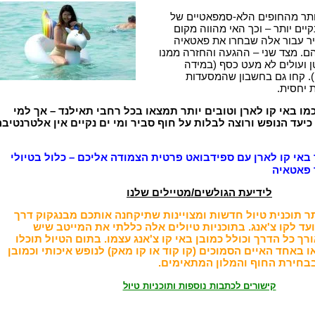
ותר מהחופים הלא-סמפאטיים של
קיים יותר – וכך האי מהווה מקום
ביר עבור אלה שבחרו את פאטאיה
ם. מצד שני – ההגעה והחזרה ממנו
ן ועולים לא מעט כסף (במידה
. קחו גם בחשבון שהמסעדות
 יחסית.
מו באי קו לארן וטובים יותר תמצאו בכל רחבי תאילנד – אך למי
עד הנופש ורוצה לבלות על חוף סביר ומי ים נקיים אין אלטרנטיבה
 באי קו לארן עם ספידבואט פרטית הצמודה אליכם – כלול בטיולי
 פאטאיה
לידיעת הגולשים/מטיילים שלנו
 תוכנית טיול חדשות ומצויינות שתיקחנה אותכם מבנגקוק דרך
ועד לקו צ'אנג. בתוכניות טיולים אלה כללתי את המייטב שיש
ך כל הדרך וכולל כמובן באי קו צ'אנג עצמו. בתום הטיול תוכלו
 באחד האיים הסמוכים (קו קוד או קו מאק) לנופש איכותי וכמובן
בחירת החוף והמלון המתאימים.
קישורים לכתבות נוספות ותוכניות טיול