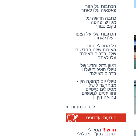
הכתבות על אזור
פאטאיה עלו לאתר
כתבה חדשה על
מקדש יפהפה
בקנצ'נבורי
הכתבות שלי על הצפון
- עלו לאתר
כל מסלולי טיולי
האיכות שלנו החדשים
שלנו בדרום תאילנד
עלו לאתר
מגוון גדול וחדש של
טיולי האיכות שלנו
בדרום תאילנד
טיולי יום מהואה הין -
מבחר גדול של
מסלולים כייפיים
וחווייתיים לנופשים
בהואה הין !!
לכל הכתבות
חדש !!
מסלולי
"סובב-צפון" - מסלולי