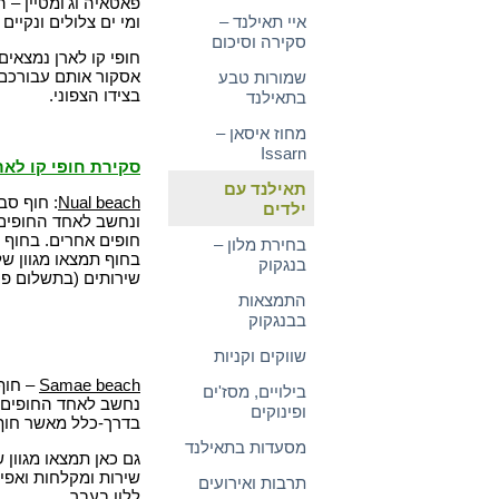
פאטאיה וג'ומטיין – ה
איי תאילנד –
ומי ים צלולים ונקיים
סקירה וסיכום
חופי קו לארן נמצאים
אסקור אותם עבורכם 
שמורות טבע
בצידו הצפוני.
בתאילנד
מחוז איסאן –
Issarn
סקירת חופי קו לאר
תאילנד עם
Nual beach
: חוף סב
ילדים
ונחשב לאחד החופים ה
חופים אחרים. בחוף 
בחירת מלון –
בחוף תמצאו מגוון של
בנגקוק
שירותים (בתשלום פע
התמצאות
בבנגקוק
שווקים וקניות
Samae beach
– חוף
בילויים, מסז'ים
נחשב לאחד החופים ה
ופינוקים
בדרך-כלל מאשר חוף Nual 
מסעדות בתאילנד
גם כאן תמצאו מגוון 
תרבות ואירועים
ללון בעבר.