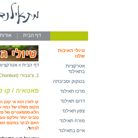
דף הבית
אודות
טיולי האיכות
שלנו
דף הבית
»
אטרקציות
אטרקציות
בתאילנד
1. צ'ונבורי (Chonburi)
בנגקוק וסביבתה
פאטאיה / קו ל
מרכז תאילנד
דרום תאילנד
קו לארן הוא אי קטן המרוחק כ 7.5 ק"מ מפא
מקום מפלט של כמה שע
צפון תאילנד
הלא-סמפאטיים של פאט
טובים יותר וחלקם טוב
מזרח תאילנד
האם לבקר במקום ואם כ
לבחו
ר.
איים בתאילנד