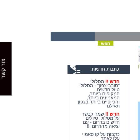
צור קשר
חדש !!
מסלולי
"סובב-צפון" - מסלולי
טיול חדשים -
המקיפים ביותר,
המעניינים ביותר,
והכייפיים ביותר בצפון
תאילנד
חדש !!
שמח לבשר
על מסלולי טיולים
חדשים בדרום - עם
יציאה מהדרום !!!
כתבות על קו סאמוי
עלו לאתר