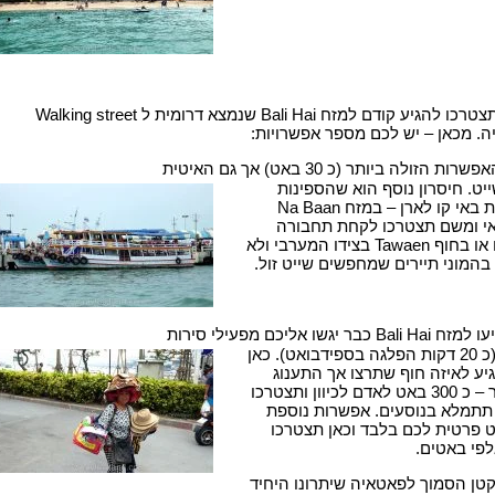
כדי להגיע לקו לארן תצטרכו להגיע קודם למזח Bali Hai שנמצא דרומית ל Walking street
 מכאן – יש לכם מספר אפשרויות:
זולה ביותר (כ 30 באט) אך גם האיטית
45 דקות שייט. חיסרון נוסף הוא שהספינות
עוגנות רק ב 2 מקומות באי קו לארן – במזח Na Baan
אי ומשם תצטרכו לקחת תחבורה
יבשתית לחוף שתרצו או בחוף Tawaen בצידו המערבי ולא
בהמוני תיירים שמחפשים שייט זול.
 אליכם מפעילי סירות
ויציעו לכם שייט לאי (כ 20 דקות הפלגה בספידבואט). כאן
יע לאיזה חוף שתרצו אך התענוג
יעלה לכם הרבה יותר – כ 300 באט לאדם לכיוון ותצטרכו
תתמלא בנוסעים. אפשרות נוספת
 פרטית לכם בלבד וכאן תצטרכו
פי באטים.
טן הסמוך לפאטאיה שיתרונו היחיד