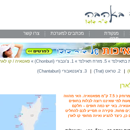
מנקודת
מכתבים למערכת
צרו קשר
מבט
 בתאילנד
»
5. מזרח תאילנד
»
1. צ'ונבורי (Chonburi)
»
פאטאיה / קו לארן
|
2. טראט (Trat)
|
3. צ'אנטאבורי (Chantaburi)
ארן
טאיה. האי מהווה
ות למי שאיננו רוצה לבלות בחופים
איה. באי יש כמה חופים – חלקם
ים פחות. סקירה זו תסייע לכם להחליט
ן, כיצד להגיע ואיזה מחופי קו לארן