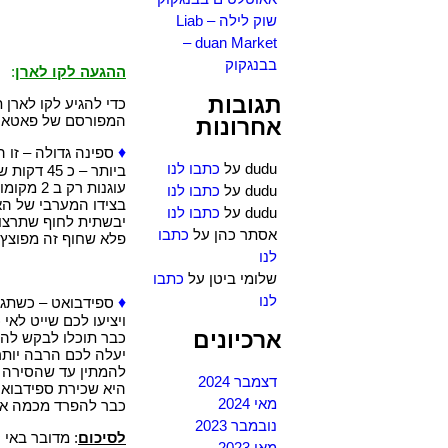
שוק לילה – Liab
duan Market –
בבנגקוק
ההגעה לקו לארן
:
תגובות
המפורסם של פאטאיה.
אחרונות
♦
ספינה גדולה – זו האפשרות ה
dudu
על
כתבו לנו
ביותר – כ 
dudu
על
כתבו לנו
בצידו המערבי של ה
dudu
על
כתבו לנו
אסתר כהן
על
כתבו
פלא שחוף זה מפוצץ 
לנו
שלומי ביטן
על
כתבו
לנו
♦
ספידבואט – כשתגיעו למזח Bali Hai כבר יגשו
ארכיונים
כבר תוכלו לבקש להג
להמתין עד שהסירה 
דצמבר 2024
היא שכירת ספידבואט
מאי 2024
כבר להפרד מכמה אל
נובמבר 2023
לסיכום
:
מדובר באי ק
מאי 2023