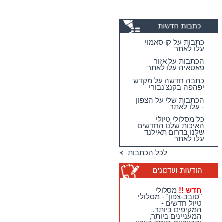
כתבות על קו סאמוי
עלו לאתר
הכתבות על אזור
פאטאיה עלו לאתר
כתבה חדשה על מקדש
יפהפה בקנצ'נבורי
הכתבות שלי על הצפון
- עלו לאתר
כל מסלולי טיולי
האיכות שלנו החדשים
שלנו בדרום תאילנד
עלו לאתר
מגוון גדול וחדש של
לכל הכתבות
טיולי האיכות שלנו
בדרום תאילנד
טיולי יום מהואה הין -
מבחר גדול של
מסלולים כייפיים
חדש !!
מסלולי
וחווייתיים לנופשים
"סובב-צפון" - מסלולי
בהואה הין !!
טיול חדשים -
המקיפים ביותר,
חדש !!
מסלולי
המעניינים ביותר,
"סובב-צפון" - מסלולי