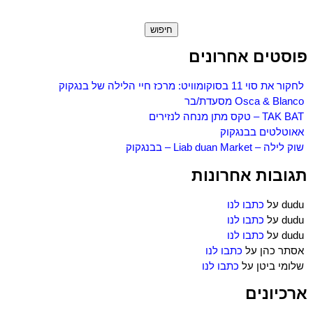
חיפוש:
פוסטים אחרונים
לחקור את סוי 11 בסוקומוויט: מרכז חיי הלילה של בנגקוק
Osca & Blanco מסעדת/בר
TAK BAT – טקס מתן מנחה לנזירים
אאוטלטים בבנגקוק
שוק לילה – Liab duan Market – בבנגקוק
תגובות אחרונות
dudu
על
כתבו לנו
dudu
על
כתבו לנו
dudu
על
כתבו לנו
אסתר כהן
על
כתבו לנו
שלומי ביטן
על
כתבו לנו
ארכיונים