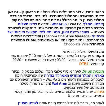
בבואי לתכנן עבור המטיילים שלנו טיול יום בבנגקוק – גם כאן
יצאתי מהשגרה וממסלול הסטנדרט לתיירים והכנתי עבורכם
מסלול מעניין ביותר הכולל גם את אתרי החובה של בנגקוק
(
ארמון המלך
, Wat Po ו
Wat Arun
) יחד עם
שייט תעלות
בסירה פרטית וכן אטרקציות מיוחדות שתייר יתקשה לעשותם
בעצמו –
שווקי צ'יינה טאון
,
מסג' תאילנדי מקצועי ואיכותי של
שעתיים
(Thanom Chai Aree Massage) ועוד דברים נוספים
לבחירתכם !! סיור בקאו סאן או באסיאטיק ואפילו המסעדה
המיוחדת Chocolate Ville
סוג הטיול:
טיול איכות פרטי
תקופה:
מתקיים כל השנה בהזמנה של לפחות 7-10 ימים מראש
זמני הטיול:
שעת יציאה – 08:30 ; שעת חזרה משוערת – 20:30
קוד טיול:
DTB1
תוכנית הטיול:
לאחר איסוף מלובי המלון שלכם בבנגקוק, נבקר
בארמון המלך ומקדש האמרלד בודהה
שזו אטרקצית חובה
למבקרים בבנגקוק ולאחר מכן ב Wat Po – המקדש המפורסם עם
הבודהה השוכב הענק וב
Wat Arun
(מקדש השחר)וסמלה
המפורסם של העיר בנגקוק.
הערה:
יש להצטייד בלבוש מתאים לביקור בארמון המלך (ללא
כתפיים וברכיים חשופות)
לאחר מכן, סירת לונגטייל פרטית תיקח אותנו
לשייט מעניין