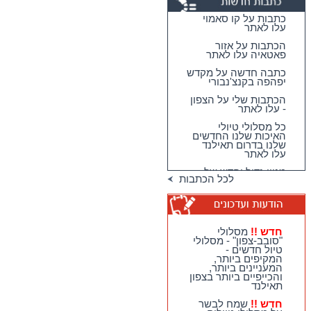
כתבות על קו סאמוי
עלו לאתר
הכתבות על אזור
פאטאיה עלו לאתר
כתבה חדשה על מקדש
יפהפה בקנצ'נבורי
הכתבות שלי על הצפון
- עלו לאתר
כל מסלולי טיולי
האיכות שלנו החדשים
שלנו בדרום תאילנד
עלו לאתר
מגוון גדול וחדש של
לכל הכתבות
טיולי האיכות שלנו
בדרום תאילנד
טיולי יום מהואה הין -
מבחר גדול של
מסלולים כייפיים
חדש !!
מסלולי
וחווייתיים לנופשים
"סובב-צפון" - מסלולי
בהואה הין !!
טיול חדשים -
המקיפים ביותר,
חדש !!
מסלולי
המעניינים ביותר,
"סובב-צפון" - מסלולי
והכייפיים ביותר בצפון
טיול חדשים - המקיפים
תאילנד
ביותר, המעניינים
ביותר, והכייפיים ביותר
חדש !!
שמח לבשר
בצפון תאילנד