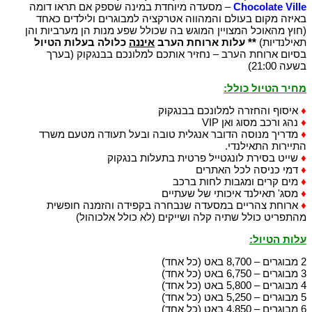
Chocolate Ville
– מסעדה מיוחדת במינה שספק אם תראו דומה
באיזה מקום בעולם והמהווה אטרקציה למבוגרים ולילדים כאחד
(חוץ מהאוכל המצויין המוגש בה שכולל שפע מנות הן מערביות והן
תאילנדיות)
** עלות ארוחת הערב
איננה
כלולה בעלות הטיול
בסיום ארוחת הערב – נחזיר אותכם למלונכם בבנגקוק (בערך
בשעה 21:00)
מחיר הטיול כולל:
♦
איסוף והחזרה למלונכם בבנגקוק
♦
נהג ורכב מסוג ואן VIP
♦
מדריך מנוסה הדובר אנגלית טובה ובעל תעודה מטעם משרד
התיירות התאילנדי.
♦
שייט בסירת לונגטייל פרטית בתעלות בנגקוק
♦
דמי כניסה לכל האתרים
♦
מים קרים ומגבות לחות ברכב
♦
מסג' תאילנד איכותי של שעתיים
♦
ארוחת צהריים במסעדה שנבחרה בקפידה והזמנה חופשית
מהתפריט כולל שתיה קלה ושייקים (לא כולל אלכוהול)
עלות הטיול
:
2 מבוגרים – 8,700 באט (כל אחד)
3 מבוגרים – 6,750 באט (כל אחד)
4 מבוגרים – 5,800 באט (כל אחד)
5 מבוגרים – 5,250 באט (כל אחד)
6 מבוגרים – 4,850 באט (כל אחד)