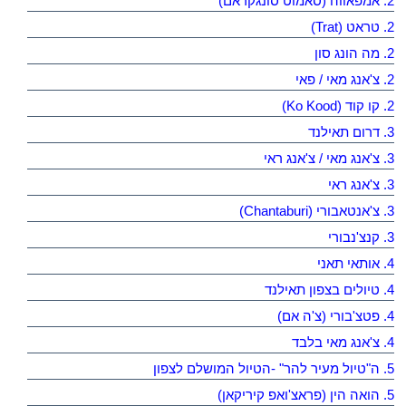
2. אמפאווה (סאמוט סונגקראם)
2. טראט (Trat)
2. מה הונג סון
2. צ'אנג מאי / פאי
2. קו קוד (Ko Kood)
3. דרום תאילנד
3. צ'אנג מאי / צ'אנג ראי
3. צ'אנג ראי
3. צ'אנטאבורי (Chantaburi)
3. קנצ'נבורי
4. אותאי תאני
4. טיולים בצפון תאילנד
4. פטצ'בורי (צ'ה אם)
4. צ'אנג מאי בלבד
5. ה"טיול מעיר להר" -הטיול המושלם לצפון
5. הואה הין (פראצ'ואפ קיריקאן)