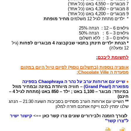
7 מבוגרים – 4,550 באט (כל אחד)
8 מבוגרים – 4,350 באט (כל אחד)
9 מבוגרים – 4,200 באט (כל אחד)
* ילדים מתחת לגיל 12 משלמים
מחיר מופחת
גילאים 6 – 12 : הנחה 25%
גילאים 3 – 6 : הנחה 50%
גילאים 0 – 3 : ללא תשלום
*
הנחת ילדים תינתן בתנאי שבקבוצה 4 מבוגרים לפחות
(גיל
12 ומעלה)
לתשומת ליבכם
:
אופציה נוספות (בתשלום נוסף) לסיום טיול היום במקום
מסעדת ה Chocolate Ville:
♦
שייט עם ארוחות ערב על נהר ה Chaophraya בספינה
מפוארת (Grand Pearl)
– חוויה מיוחדת במינה ובמחיר מוזל
במיוחד: מבוגר – 1,100 באט ; ילד – 850 באט (מתחת לגיל 4 –
חינם)
**
השייט עם ארוחות הערב מסתיים בסביבות השעה 21:30 – הנהג
שלנו ימתין לכם וייקח אותכם חזרה למלון
לצורך הזמנה ולבירורים שונים צרו קשר כאן
==>
קישור ישיר
ל"צרו קשר"