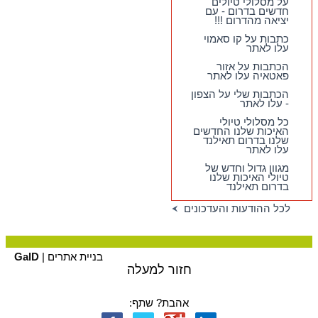
על מסלולי טיולים
חדשים בדרום - עם
חדש !!
שמח לבשר על
יציאה מהדרום !!!
מסלולי טיולים חדשים
בדרום - עם יציאה
כתבות על קו סאמוי
מהדרום !!!
עלו לאתר
הכתבות על אזור
פאטאיה עלו לאתר
הכתבות שלי על הצפון
- עלו לאתר
כל מסלולי טיולי
האיכות שלנו החדשים
שלנו בדרום תאילנד
עלו לאתר
מגוון גדול וחדש של
טיולי האיכות שלנו
בדרום תאילנד
לכל ההודעות והעדכונים
בניית אתרים |
GalD
חזור למעלה
אהבת? שתף: