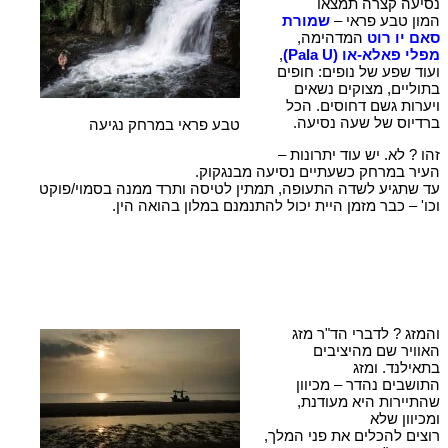
נסיעה קצרה תמצאו
המון טבע פראי –
שמורת
סאם יו רוט
המדהימה,
מפלי פאלא-או (Pala U)
,
ועוד שפע של נופים: חופים
בתוליים, מצוקים נשאים
ויערות גשם דחוסים. הכל
ברדיוס של שעה נסיעה.
טבע פראי במרחק נגיעה
זהו ? לא. יש עוד יתרונות –
העיר במרחק כשעתיים נסיעה מבנגקוק.
עד שתגיע לשדה התעופה, תמתין לטיסה ותרד ממנה בסמוי/פוקט
וכו' – כבר מזמן היית יכול להתנמנם במלון בהואה הין.
והמזג ? לדברי הד"ר מזג
האוויר שם מהיציבים
בתאילנד. ומזג
התושבים נהדר – מכיוון
שהתיירות היא מעודנת,
ומכיוון שלא
רוצים להכלים את פני המלך,