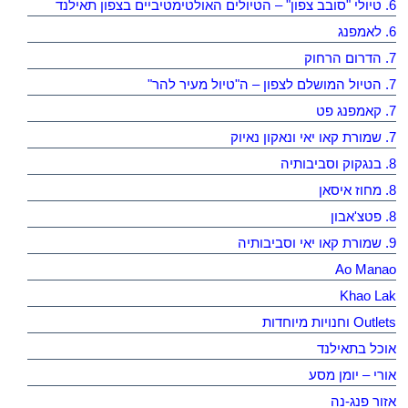
6. טיולי "סובב צפון" – הטיולים האולטימטיביים בצפון תאילנד
6. לאמפנג
7. הדרום הרחוק
7. הטיול המושלם לצפון – ה"טיול מעיר להר"
7. קאמפנג פט
7. שמורת קאו יאי ונאקון נאיוק
8. בנגקוק וסביבותיה
8. מחוז איסאן
8. פטצ'אבון
9. שמורת קאו יאי וסביבותיה
Ao Manao
Khao Lak
Outlets וחנויות מיוחדות
אוכל בתאילנד
אורי – יומן מסע
אזור פנג-נה