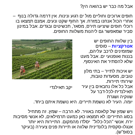
אבל מה כבר יש בהואה הין?
חופים ארוכים וחוליים מול ים רגוע ונינוח. אין דרמה גדולה בנוף –
אחרי הכול אנחנו במזרח. אך החוף שקט ונעים. אמנם תמצאו בו
רוכלי חופים שיציעו תירס, מסאז', תכשיטים ובגדים. אבל במינון
סביר שמאפשר גם ליהנות משלוות החופים.
בין שלוות החופים יש
אטרקציות
– סוסים
שמזמינים לרכב עליהם,
בננות ואופנועי ים. אבל מעט
שלא להסתיר את האינסוף.
יש איכות לתייר – בתי מלון
טובים, מסעדות טובות,
שירותי תיירות.
אבל כל אלו נחבאים בין עיר
יקב תאילנדי
תאילנדית-לכל-דבר על
שווקיה ושגרת
יומה. העיר לא נושמת תיירים. היא נושמת איתם ביחד.
ויש שמץ של קלאסה באוויר. לא הרבה – שמץ. זה מתחיל
בסוג התיירים: לא תמצאו כאן כמעט תרמילאים, לא אנשי מסיבות
ירח. אנשי "הכל-כלול" יסלדו מהמקום. התיירות היא יותר
אנגלו-סקסית בלונדינית שלווה או תיירות פנים צעירה (בעיקר
בסופ"ש).