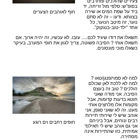
צעירים שהולכים ומתרבים
בסופ"ש: סלפי מול זריחה, יד
ביד על שפת המים או שירה
חוף לאוהבים הצערים
בצוותא. ודעו – זה לא סתם
נוער, זה מיטב הנוער, כל
אחד "ילד-טוב-בנגקוק".
תשאלו את דודו שיגיד לכם…. עזבו. לא עכשיו, זה יהיה ארוך. אם
תשאלו אותי ? הסיבה פשוטה, צריך לגוון את חופי המערב, בעיקר
כשאלו מוכי מונסונים.
למה לא סמוי/פנגן/טאו ?
למה לא ללכת לאן שכולם
הולכים ? טוב זה בעצם
הסיבה. אני מודה שאני
חוטא בדעות קדומות, אבל
מקומות אלו מלחצים אותי
מעט. זה לא שאני סגפן, אני
אוהב שיש לי שירותי תיירות
רבים ונוחים, אבל ביניהם
חופים רחבים וים רוגע
אני גם אוהב שיש לי תאילנד
אמיתית, כזו שהתיירות אינה
מסתירה.