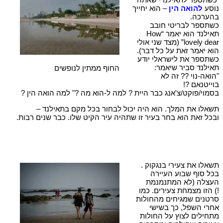
נוסע
להואה הין
– הוא יחייך
בהערכה.
כשתספר לבריטי חובב
תאילנד הוא יאמר “How
lovely dear” (מצד שני אולי
הוא יאמר זאת על כל דבר).
כשתספר את לישראלי יודע
תאילנד סביר שיאמר:
החוף ממתין לנופשים
"הואה-נוי ?? זה לא
בוייטנאם ?!
בסמוי/פוקט/צ'אנג כבר היית ? למה ל-הוא מה ?" למה הואה הין ?
תשאלו את המלך. הוא היה יכול לבחור בכל מקם בתאילנד –
ובכל זאת הוא בחר בעיר זו שתהיה עיר הקיט שלו. כבר שנים רבות.
תשאלו את צעירי בנגקוק .
בכל סוף שבוע העיירה
העצלה (לא המתנמנמת
!) הזו מצמחת צעירים. כמו
סרטנים שמגיחים מהחולות
אחרי השפל, כך בשישי
מתחילים לצוץ על החולות