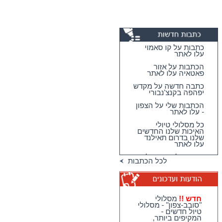
כתבות על קו סאמוי
עלו לאתר
הכתבות על אזור
פאטאיה עלו לאתר
כתבה חדשה על מקדש
יפהפה בקנצ'נבורי
הכתבות שלי על הצפון
- עלו לאתר
כל מסלולי טיולי
האיכות שלנו החדשים
שלנו בדרום תאילנד
עלו לאתר
מגוון גדול וחדש של
לכל הכתבות
טיולי האיכות שלנו
בדרום תאילנד
טיולי יום מהואה הין -
מבחר גדול של
מסלולים כייפיים
חדש !!
מסלולי
וחווייתיים לנופשים
"סובב-צפון" - מסלולי
בהואה הין !!
טיול חדשים -
המקיפים ביותר,
חדש !!
מסלולי