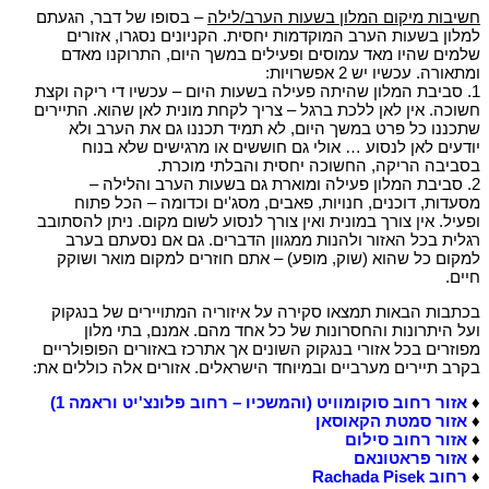
חשיבות מיקום המלון בשעות הערב/לילה
– בסופו של דבר, הגעתם
למלון בשעות הערב המוקדמות יחסית. הקניונים נסגרו, אזורים
שלמים שהיו מאד עמוסים ופעילים במשך היום, התרוקנו מאדם
ומתאורה. עכשיו יש 2 אפשרויות:
1. סביבת המלון שהיתה פעילה בשעות היום – עכשיו די ריקה וקצת
חשוכה. אין לאן ללכת ברגל – צריך לקחת מונית לאן שהוא. התיירים
שתכננו כל פרט במשך היום, לא תמיד תכננו גם את הערב ולא
יודעים לאן לנסוע … אולי גם חוששים או מרגישים שלא בנוח
בסביבה הריקה, החשוכה יחסית והבלתי מוכרת.
2. סביבת המלון פעילה ומוארת גם בשעות הערב והלילה –
מסעדות, דוכנים, חנויות, פאבים, מסג'ים וכדומה – הכל פתוח
ופעיל. אין צורך במונית ואין צורך לנסוע לשום מקום. ניתן להסתובב
רגלית בכל האזור ולהנות ממגוון הדברים. גם אם נסעתם בערב
למקום כל שהוא (שוק, מופע) – אתם חוזרים למקום מואר ושוקק
חיים.
בכתבות הבאות תמצאו סקירה על איזוריה המתויירים של בנגקוק
ועל היתרונות והחסרונות של כל אחד מהם. אמנם, בתי מלון
מפוזרים בכל אזורי בנגקוק השונים אך אתרכז באזורים הפופולריים
בקרב תיירים מערביים ובמיוחד הישראלים. אזורים אלה כוללים את:
♦
אזור רחוב סוקומוויט (והמשכיו – רחוב פלונצ'יט וראמה 1)
♦
אזור סמטת הקאוסאן
♦
אזור רחוב סילום
♦
אזור פראטונאם
♦
רחוב Rachada Pisek