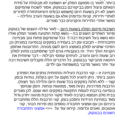
ביותר. לאזור בו ממוקם המלון יש השפעה לא מבוטלת על מידת
הנאתם וניצול הזמן בביקורכם בבנגקוק. אסור לשכוח שהמיקום
חשוב לא רק בשעות היום (משמש כבסיס היציאה/חזרה לסיורים
לאתרי תיירות, קניות וכדומה) אלא גם בשעות הערב והלילה –
כאשר אתרי התיירות והקניונים כבר סגורים.
חשיבות מיקום המלון בשעות היום
– לאור גודלה העצום של בנגקוק
ופיזור האתרים השונים בה – נושא קלות התנועה מאזור המלון ואליו
הוא נושא בעל חשיבות רבה !! ככל שהמיקום פחות טוב מבחינה
תחבורתית – תבזבזו זמן רב בעמידה בפקקים (בנסיעה במונית) וכן
הסיכוי שתגיעו למלון באמצע היום לשם מנוחה, התרעננות ואחסון
הקניות הולך ויורד. זה בעקבותיו גורם לכך שתסתובבו מחוץ למלון
רוב שעות היום והערב, לעיתים עמוסי חבילות – דבר שיפחית את
ההנאה מהביקור בבנגקוק. כל הדברים הללו מקבלים חשיבות רבה
עוד יותר כאשר מדובר במשפחות עם ילדים.
מבחינה זו – קווי הרכבת העילית והתחתית נותנים את הפתרון
הטוב ביותר. ניתן להגיע לכל מקום על הקו בקלות, נוחיות ובזמן
קצר – ללא תלות בפקקים בכל שעות היום והלילה (עד חצות).
הרכבות מודרניות, נקיות מאד, ממוזגות ונוחות. הזמן שנחסך
בנסיעה ברכבת לעומת התקעות בפקקים הוא עצום. לכן מגורים
בבית מלון הנמצא בקרבה לאחד מקווי הרכבת מהווה יתרון גדול
מאד במחינת הניידות וחסכון בזמן. קווי הרכבות הללו מתחברים
ביניהם וכן עם אמצעי תחבורה נוספים כמו סירות הנהר, קווי
אוטובוס, וואנים וכדומה. קיראו עוד על ==>
אמצעי התחבורה
השונים בבנגקוק.