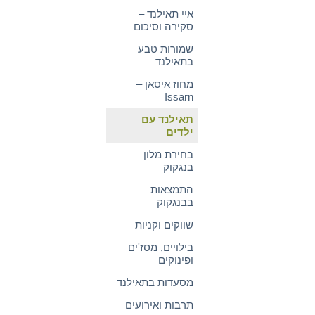
איי תאילנד –
סקירה וסיכום
שמורות טבע
בתאילנד
מחוז איסאן –
Issarn
תאילנד עם
ילדים
בחירת מלון –
בנגקוק
התמצאות
בבנגקוק
שווקים וקניות
בילויים, מסז'ים
ופינוקים
מסעדות בתאילנד
תרבות ואירועים