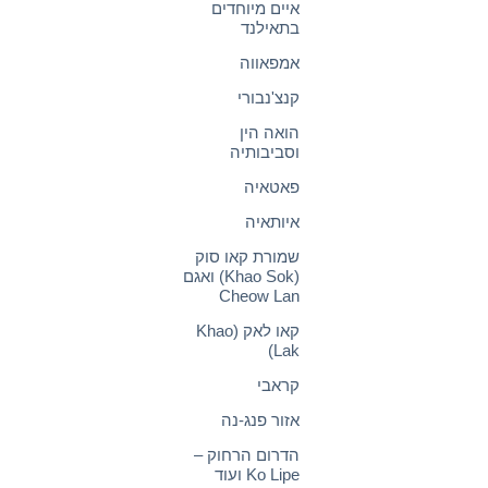
איים מיוחדים
בתאילנד
אמפאווה
קנצ'נבורי
הואה הין
וסביבותיה
פאטאיה
איותאיה
שמורת קאו סוק
(Khao Sok) ואגם
Cheow Lan
קאו לאק (Khao
Lak)
קראבי
אזור פנג-נה
הדרום הרחוק –
Ko Lipe ועוד