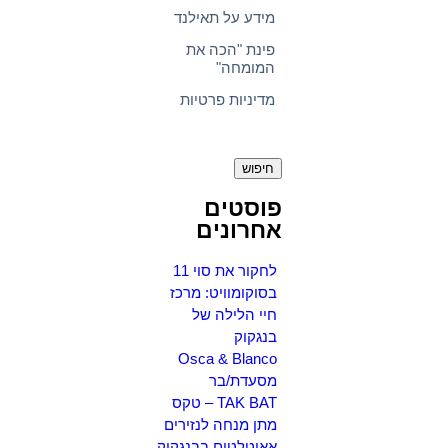
מידע על תאילנד
פינת "הכה את
המומחה"
מדיניות פרטיות
חיפוש:
פוסטים
אחרונים
לחקור את סוי 11
בסוקומוויט: מרכז
חיי הלילה של
בנגקוק
Osca & Blanco
מסעדת/בר
TAK BAT – טקס
מתן מנחה לנזירים
אאוטלטים בבנגקוק