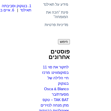
מידע על תאילנד
1. בנגקוק וסביבתה
|
תאילנד
|
6. איים בתאילנד
פינת "הכה את
המומחה"
מדיניות פרטיות
חיפוש:
פוסטים
אחרונים
לחקור את סוי 11
בסוקומוויט: מרכז
חיי הלילה של
בנגקוק
Osca & Blanco
מסעדת/בר
TAK BAT – טקס
מתן מנחה לנזירים
אאוטלטים בבנגקוק