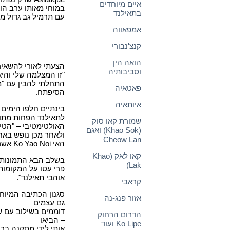
איים מיוחדים
במוחי מאותו ערב הוא
בתאילנד
עם תרמיל גב גדול מי
אמפאווה
קנצ'נבורי
הואה הין
הצעתי לאורי להשאי
וסביבותיה
"זו המצלמה שלי והיא
התחלתי להבין עם "מי
פאטאיה
הסיפתח.
איותאיה
בינתיים חלפו הימים 
לתאילנד הפחות מתוי
שמורת קאו סוק
האולטימטיבי – "הטיו
(Khao Sok) ואגם
ולאחר מכן נופש באח
Cheow Lan
האי Ko Yao Noi אשר במפרץ פנג-נה.
קאו לאק (Khao
בשלב הבא התמונות ה
Lak)
פרי עטו על המקומות
אוהבי תאילנד".
קראבי
סגנון הכתיבה המיוח
אזור פנג-נה
גם עצמים
דוממים בשילוב עם 
הדרום הרחוק –
– הביאו
Ko Lipe ועוד
אותי לידי מסקנה בר