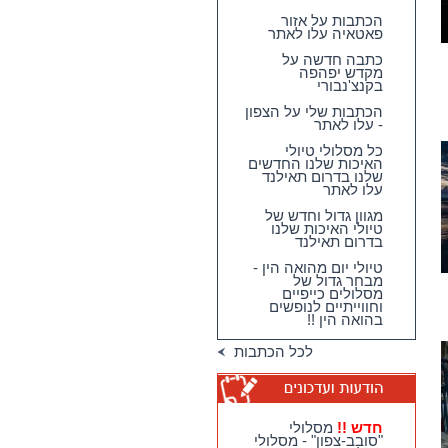
הכתבות על אזור
פאטאיה עלו לאתר
כתבה חדשה על
מקדש יפהפה
בקנצ'נבורי
הכתבות שלי על הצפון
- עלו לאתר
כל מסלולי טיולי
האיכות שלנו החדשים
שלנו בדרום תאילנד
עלו לאתר
מגוון גדול וחדש של
טיולי האיכות שלנו
בדרום תאילנד
טיולי יום מהואה הין -
מבחר גדול של
מסלולים כייפיים
וחווייתיים לנופשים
בהואה הין !!
לכל הכתבות
חדש !!
מסלולי
"סובב-צפון" - מסלולי