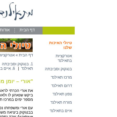
דף הבית
אודות
טיולי האיכות
שלנו
דף הבית
»
אטרקציות
אטרקציות
בתאילנד
1. בנגקוק וסביבתה
|
תאילנד
|
6. איים בתאילנד
בנגקוק וסביבתה
מרכז תאילנד
"אורי – יומן 
דרום תאילנד
את אורי הכרתי לראשונה לפני כ 3 שנים ד
צפון תאילנד
ביקש שנארגן לו ולאש
מספר ימים במרכז תאי
מזרח תאילנד
עם אורי ומשפחתו נפ
איים בתאילנד
בבנגקוק ביציאה מש
Asiatique שר