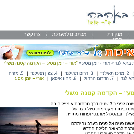
מנקודת
מכתבים למערכת
צרו קשר
מבט
 בתאילנד
»
אורי - יומן מסע
»
"אורי – יומן מסע" – הקדמה קטנה משלי
2. מרכז תאילנד
|
3. דרום תאילנד
|
4. צפון תאילנד
|
5. מזרח
|
7. הדרום הרחוק
|
8. מחוז איסאן
|
אורי – יומן מסע
מסע" – הקדמה קטנה משלי
רך תכתובת אימיילים בה
תו וביתו המקסימות טיול קצר של
לנד ובמסלול אותנטי ופחות מתוייר.
גשנו פנים אל פנים בערב נחיתתם
ותפת לבאזאר הלילה החדש
ק נפתח אז. הדבר העיקרי שנחרט