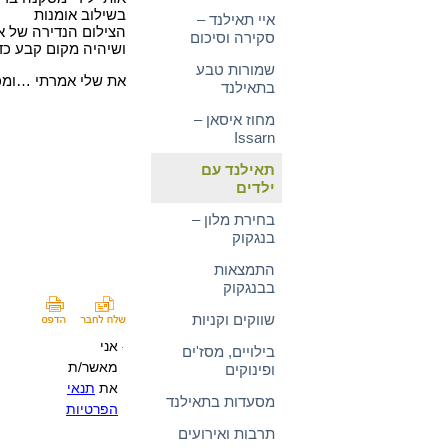
בשילוב אומנות
איי תאילנד –
הצילום הנדירה של או
סקירה וסיכום
ושיהיה מקום קבע כדי
שמורות טבע
את שלי אמרתי …ומכא
בתאילנד
מחוז איסאן –
Issarn
תאילנד עם
ילדים
בחירת מלון –
בנגקוק
התמצאות
בבנגקוק
שווקים וקניות
אני
בילויים, מסז'ים
מאשר/ת
ופינוקים
את
תנאי
מסעדות בתאילנד
הפרטיות
תרבות ואירועים