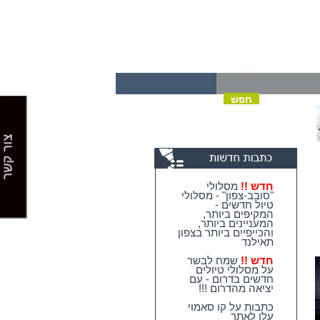
צור קשר
חדש !!
מסלולי
"סובב-צפון" - מסלולי
טיול חדשים -
המקיפים ביותר,
המעניינים ביותר,
והכייפיים ביותר בצפון
תאילנד
חדש !!
שמח לבשר
על מסלולי טיולים
חדשים בדרום - עם
יציאה מהדרום !!!
כתבות על קו סאמוי
עלו לאתר