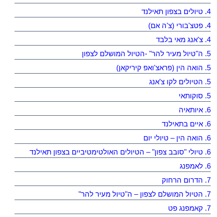
4. טיולים בצפון תאילנד
4. פטצ'בורי (צ'ה אם)
4. צ'אנג מאי בלבד
5. ה"טיול מעיר להר" -הטיול המושלם לצפון
5. הואה הין (פראצ'ואפ קיריקאן)
5. הטיולים לקו צ'אנג
5. סוקותאי
6. איותאיה
6. איים בתאילנד
6. הואה הין – טיולי יום
6. טיולי "סובב צפון" – הטיולים האולטימטיביים בצפון תאילנד
6. לאמפנג
7. הדרום הרחוק
7. הטיול המושלם לצפון – ה"טיול מעיר להר"
7. קאמפנג פט