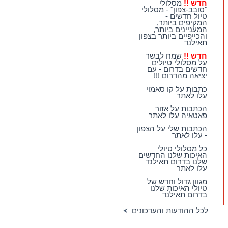
חדש !!
מסלולי
וחווייתיים לנופשים
"סובב-צפון" - מסלולי
בהואה הין !!
טיול חדשים -
המקיפים ביותר,
חדש !!
מסלולי
המעניינים ביותר,
"סובב-צפון" - מסלולי
והכייפיים ביותר בצפון
טיול חדשים - המקיפים
תאילנד
ביותר, המעניינים
ביותר, והכייפיים ביותר
חדש !!
שמח לבשר
בצפון תאילנד
על מסלולי טיולים
חדשים בדרום - עם
חדש !!
שמח לבשר על
יציאה מהדרום !!!
מסלולי טיולים חדשים
בדרום - עם יציאה
כתבות על קו סאמוי
מהדרום !!!
עלו לאתר
הכתבות על אזור
פאטאיה עלו לאתר
הכתבות שלי על הצפון
- עלו לאתר
כל מסלולי טיולי
האיכות שלנו החדשים
שלנו בדרום תאילנד
עלו לאתר
מגוון גדול וחדש של
טיולי האיכות שלנו
בדרום תאילנד
לכל ההודעות והעדכונים