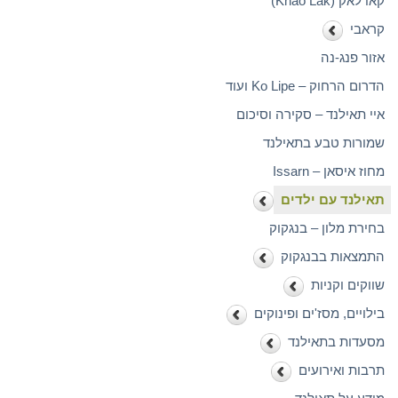
קאו לאק (Khao Lak)
קראבי
אזור פנג-נה
הדרום הרחוק – Ko Lipe ועוד
איי תאילנד – סקירה וסיכום
שמורות טבע בתאילנד
מחוז איסאן – Issarn
תאילנד עם ילדים
בחירת מלון – בנגקוק
התמצאות בבנגקוק
שווקים וקניות
בילויים, מסז'ים ופינוקים
מסעדות בתאילנד
תרבות ואירועים