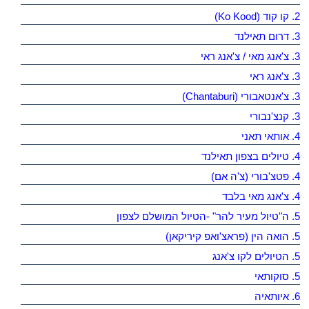
2. קו קוד (Ko Kood)
3. דרום תאילנד
3. צ'אנג מאי / צ'אנג ראי
3. צ'אנג ראי
3. צ'אנטאבורי (Chantaburi)
3. קנצ'נבורי
4. אותאי תאני
4. טיולים בצפון תאילנד
4. פטצ'בורי (צ'ה אם)
4. צ'אנג מאי בלבד
5. ה"טיול מעיר להר" -הטיול המושלם לצפון
5. הואה הין (פראצ'ואפ קיריקאן)
5. הטיולים לקו צ'אנג
5. סוקותאי
6. איותאיה