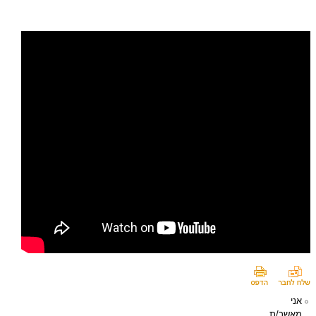
אני
מאשר/ת