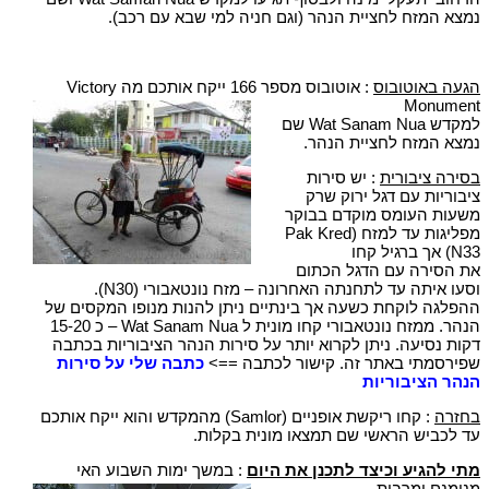
נמצא המזח לחציית הנהר (וגם חניה למי שבא עם רכב).
הגעה באוטובוס
: אוטובוס מספר 166 ייקח אותכם מה Victory
Monument
למקדש Wat Sanam Nua שם
נמצא המזח לחציית הנהר.
בסירה ציבורית
: יש סירות
ציבוריות עם דגל ירוק שרק
משעות העומס מוקדם בבוקר
מפליגות עד למזח (Pak Kred
(N33 אך ברגיל קחו
את הסירה עם הדגל הכתום
וסעו איתה עד לתחנתה האחרונה – מזח נונטאבורי (N30).
ההפלגה לוקחת כשעה אך בינתיים ניתן להנות מנופו המקסים של
הנהר. ממזח נונטאבורי קחו מונית ל Wat Sanam Nua – כ 15-20
דקות נסיעה. ניתן לקרוא יותר על סירות הנהר הציבוריות בכתבה
שפירסמתי באתר זה. קישור לכתבה ==>
כתבה שלי על סירות
הנהר הציבוריות
בחזרה
: קחו ריקשת אופניים (Samlor) מהמקדש והוא ייקח אותכם
עד לכביש הראשי שם תמצאו מונית בקלות.
מתי להגיע וכיצד לתכנן את היום
: במשך ימות השבוע האי
מנומנם ומרבית