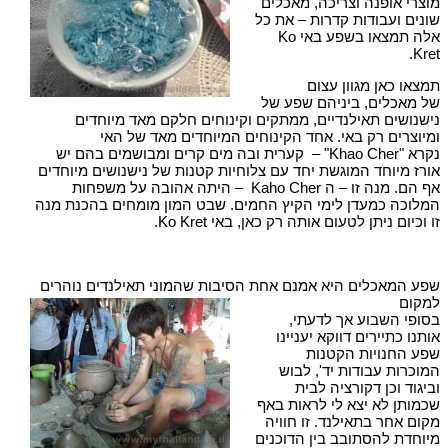
מוצרי אופנה וצריכה, מאכלים
שונים ועבודות קדרות – את כל
אלה תמצאו בשפע באי Ko
Kret.
תמצאו כאן מגוון עצום
של מאכלים, ביניהם שפע של
נישנושים תאילנדיים, ממתקים וקינוחים חלקם מאד מיוחדים
ומיוצרים רק באי. אחד הקינוחים המיוחדים מאד של האי
נקרא "Khao Cher" – קערית ובה מים קרים ומבושמים בהם יש
אורז מיוחד המוגשת יחד עם צלוחיות קטנות של נישנושים מיוחדים
אף הם. מנה זו – ה Kaho Cher – היתה אהובה על משפחות
המלוכה כמעדן לימי הקיץ החמים. שבט המון מומחים בהכנת מנה
זו וכיום ניתן לטעום אותה רק כאן, באי Ko Kret.
שפע המאכלים היא אמנם אחת הסיבות שהמוני תאילנדים נוהרים
למקום
בסופי השבוע אך לדעתי,
אותנו כתיירים דווקא יעניינו
שפע החנויות הקטנות
המוכרות עבודות יד', לבוש
וביגוד וכן דקורציה לבית
שכמותן לא יצא לי לראות באף
מקום אחר בתאילנד. זו חוויה
מיוחדת להסתובב בין הדוכנים