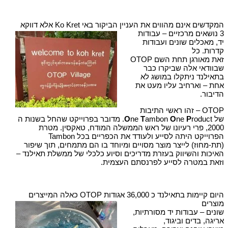
המקדשים אינם מהווים את העניין הביקור באי Ko Kret אלא דווקא
3 נושאים מרכזיים – עבודות
יד, מאכלים שונים ועבודות
קדרות. כל
זאת מאורגן תחת השם OTOP
שבוודאי אלה שביקרו כבר
בתאילנד ניתקלו במושג לא
אחת – וארחיב עליו מעט את
הדיבור.
OTOP – זהו ראשי התיבות
של
P
ne
O
ambon
T
ne
O
roduct. מדובר בפרוייקט שהחל בשנות ה
2000, פרי רעיונו של ראש הממשלה המודח, טאקסין. מטרת
הפרוייקט היתה לסייע ולעודד את הכפריים בכל Tambon
(תת-מחוז) לייצר מוצר מסויים ומיוחד בו הם מתמחים, תוך שיפור
האיכות והשיווק בעזרת מדריכים וסיוע כלכלי של ממשלת תאילנד –
וזאת במטרה לסייע לפרנסתם העצמית.
היום קיימות בתאילנד כ 36,000 אגודות OTOP כאלה המייצרים
מוצרים
שונים – עבודות יד מסורתיות,
אריגה, בדים וביגוד,