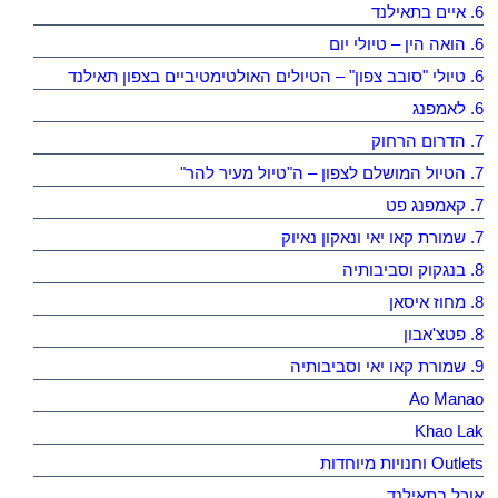
6. איים בתאילנד
6. הואה הין – טיולי יום
6. טיולי "סובב צפון" – הטיולים האולטימטיביים בצפון תאילנד
6. לאמפנג
7. הדרום הרחוק
7. הטיול המושלם לצפון – ה"טיול מעיר להר"
7. קאמפנג פט
7. שמורת קאו יאי ונאקון נאיוק
8. בנגקוק וסביבותיה
8. מחוז איסאן
8. פטצ'אבון
9. שמורת קאו יאי וסביבותיה
Ao Manao
Khao Lak
Outlets וחנויות מיוחדות
אוכל בתאילנד