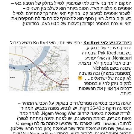
המקום הומה בני אדם. למי שמעוניין לטייל בחלק של הטבע באי –
אופניים מומלצות מאד. הטוב ביותר הוא לשלב בין השניים –
לשכור אופניים לסיבוב קטן בהיקף האי ואחר כך להחזירם ולטייל
בשווקים ברגל. רעיון נוסף הוא להצטרף לסירה גדולה המקיפה את
האי ועוצרת במספר נקודות (בעלות של כ 60 באט, כמדומני).
כיצד להגיע לאי Ko Kret
: כפי שציינתי, האי Ko Kret נמצא בגבול
הצפון-מערבי של בנגקוק,
בשכונת Pak Kred שבמחוז
Nontaburi. זה אולי יפתיע
רבים אבל בסמוך לאי נמצאת
שכונה בשם Nichada
(מסומנת במפה) ובה מושבה
לא קטנה של ישראלים….
למקום ניתן להגיע במספר
דרכים אך אציין את הפשוטות
ביותר:
הגעה ברכב
: בנסיעה ממרכז/דרום בנגקוק על הכביש המהיר –
הנסיעה תיקח כ 35-40 דקות. יש לנסוע צפונה בכביש המהיר
ולרדת שמאלה ביציאה לרחוב Ngam Wong Wan. לאחר כמה
מאות מטרים, בצומת הראשונה, יש לפנות ימינה (מתחת לגשר)
לרחוב Tiwanon. סעו לאורכו עד שתגיעו לצומת גדולה (Chaeng
Watana) שם פנו שמאלה ומיד שוב שמאלה (כאן כבר תראו שילוט).
הרחוב יתעקל ימינה ולבסוף תגיעו למקדש Wat Saman Nua ושם