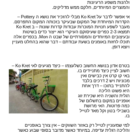
ולהנות משפע הרעיונות
והמוצרים המיוחדים, חלקם ממש מדליקים.
אי אפשר לדבר על Ko Kret מבלי להזכיר את נושא ה Pottery –
הקדרות המיוחדת של המקום שבעיקר בזכותה המקום התפרסם.
מעבר לשפע חנויות המוכרות עבודות קדרות שונות – ב Ko Kret
תמצאו 2-3 כפרים שעיסוקם העיקרי הוא ייצור כדים בשיטות
ובעיצובים המיוחדים והמסורתיים של שבט ה Mon. בכפרים אלה
תוכלו לחזות באומנים בשעת עבודתם – דבר שהוא בהחלט מעניין
ויוצא דופן.
בטרם אדון בנושא החשוב כשלעצמו – כיצד מגיעים לאי Ko Kret –
חשוב לציין כיצד מתניידים בו.
באי קו קרט אין כבישים ואין
מכוניות ויש 2 דרכים בלבד
להתנייד בתוכו – דרך אחת
היא פשוט הליכה
רגלית והשניה היא שכירת זוג
אופניים במקום בתשלום של
כמה פרוטות. האי מרושת
בשבילי בטון וקל מאד לטייל
בו.
למי שמעוניין לטייל רק באזור השווקים – אין צורך באופניים
והליכה רגלית עדיפה, במיוחד כאשר מדובר בסופי שבוע כאשר