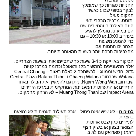
החנויות סגורות כך שמומלץ
לבקר בסופי שבוע כאשר
המקום פעיל
ותוסס. מרבית מבקרי האי
הינם תאילנדים והתיירים שם
הם במיעוט. מומלץ להגיע
בערך ב 10:00 או 10:30 – גם
כדי להמנע משעות
הצהריים החמות וגם
מהצפיפות הרבה יותר בשעות המאוחרות יותר.
הביקור באי ייקח כ 3-4 שעות כך שתסיימו אותו בשעות הצהריים.
אלה המעוניינים להמשיך בקניות/אוכל וכדומה במרכז קניות
גדול, חדיש וממוזג – לרשותכם 2 כאלה באזור – Central Chaeng
Watana שברחוב Chaeng Watana ו Central Plaza Ratana Thibet
שברחוב Ngam Wong Wan. ניתן גם להמשיך את הבילוי באחד
הירידים או התערוכות המעניינות המתקיימות במרכז הירידים
Impact Arena שב Muang Thong Thani – לא הרחק מהמקום.
לסיכום
:
לא שיש איזה פסול – אבל תאילנד האמיתית לא נמצאת
בהצגות
לתיירים כגון שבט ארוכות
הצוואר בצפון או בשוק הצף
דאמנון סאדואק וגם לא ב