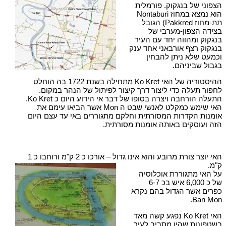
הצפוני של בנגקוק. פורמלית
הוא נמצא במחוז Nontaburi
תת-מחוז Pakkred) הגובל
בצידה הצפון-מערבי של
בנגקוק ומהווה יחד עם העיר
בנגקוק רצף אורבאני אחד ענק
וכמעט שלא ניתן להבחין
בגבול שביניהם.
ההיסטוריה של האי Ko Kret מתחילה בשנת 1722 בה הוחלט
לחפור תעלה כדי ליצור דרך קיצור לפיתול של הנהר במקום.
התעלה הורחבה ויצרה בסופו של דבר אי הידוע היום כ Ko Kret.
האי שימש כמקלט לאנשי שבט ה Mon אשר הביאו עימם את
אומנות הקדרות המסורתית וחלקם מתגוררים באי עד עצם היום
הזה ועוסקים באותה אומנות מסורתית.
האי יוצר צורת מרובע והוא אינו גדול – אורכו כ 2 ק"מ ורוחבו כ 1
ק"מ.
על האי מתגוררת אוכלוסיה
של כ 6,000 איש בכ 6-7
כפרים אשר הגדול בהם נקרא
Ban Mon.
האי Ko Kret נפגע קשה מאד
בשטפונות שהיו מסביב לעיר