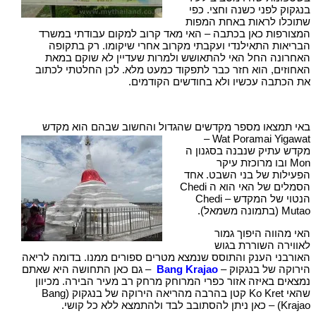
בנגקוק לפני כשנה וחצי. כפי
שתוכלו לראות באחת המפות
המצורפות כאן בכתבה – האי מאד קרוב למקום עבודתי במשרד
הבריאות התאילנדי ועקבתי מקרוב אחרי שיקומו. רק בתקופה
האחרונה החל האי להתאושש ולמרות שעדיין לא שוקם במאת
האחוזים, הוא חזר כבר לתפקוד כמעט מלא. לכן החלטתי לכתוב
את הכתבה עכשיו ולא בחודשים הקודמים.
באי תמצאו מספר מקדשים שהגדול והחשוב שבהם הוא מקדש
Wat Poramai Yigawat –
מקדש עתיק שנבנה בסגנון ה
Mon ובו מרוכזת עיקר
הפעילות של בני השבט. אחד
הסמלים של האי הוא ה Chedi
הנטוי של המקדש – Chedi
Mutao (בתמונה משמאל).
האי מהווה היפוך גמור
לאווירה השוררת בגוש
האורבני הענק והתוסס שנמצא מטרים ספורים ממנו. בדומה לריאה
הירוקה של בנגקוק –
Bang Krajao
– גם כאן התחושה היא שאתם
נמצאים באיזה אזור כפרי המרוחק מרחק רב מעיר הבירה. מכיוון
שהאי Ko Kret קטן בהרבה מהריאה הירוקה של בנגקוק (Bang
Krajao) – כאן ניתן להסתובב לבד ולהתמצא ללא כל קושי.