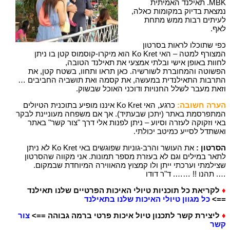
MBK. תאילנד האמיתית
נמצאת בדיוק במקומות כאלה,
לעיתים רבות ממש מתחת
לאף.
כפי שתוכלו לראות בסרטון
המצורף למטה – האי Ko Kret הוא מיקרו-קוסמוס קטן בו ניתן
לחוות באופן אישי ובלתי אמצעי את תאילנד הטובה,
הפשוטה והמחוברת לשורשיה. כאן תראו ותחוו, בשטח קטן, את
התרבות התאילנדית במעשה, את קסמה ואת תושביה החביבים …
וזאת מעבר לשלל החנויות ודוכני האוכל שבשוק.
הערה חשובה:
כרגע, האי Ko Kret איננו מופיע בתוכנית הטיולים
המתפרסמת באתר (יתכן שבעתיד). אך אם משפחה מעוניינת לבקר
באי וזקוקה לעזרה וסיוע – ניתן לפנות אלי דרך "צור קשר" באתר
ואשתדל לסייע כמיטב יכולתי.
הסרטון :
את העושר והרב-גוניות שפוגשים באי Ko Kret לא ניתן
לתאר במילים וגם לא בעזרת מספר תמונות. אני מקווה שהסרטון
שצילמתי וערכתי ייתן ולו קמצוץ מהאווירה המיוחדת שבמקום.
…. תהנו !! ……. ד"ר דודו
♦
לקריאת כל תוכניות טיולי האיכות הפרטיים שלנו תאילנד
==>
כל מגוון טיולי האיכות שלנו בתאילנד
♦
ליצירת קשר לתכנון טיול איכות פרטי ברמה גבוהה ==>
צור
קשר