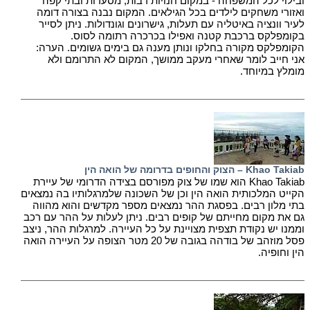
ובילוי לכל המשפחה - במקום חנויות רבות, מסעדות ובתי קפה
ואזורי משחקים לילדים בכל הגילאים. המקום נבנה בצורה דומה
לעיר וונציה באיטליה עם תעלות, גישרונים וגונדולות. ניתן לסייר
בקומפלקס ברכבת קטנה ואפילו בכרכרה רתומה לסוס.
הקומפלקס מקורה בחלקו ונותן מענה גם בימים גשומים. הערה:
אני חייב לומר שאחרי מעקב ממושך, המקום לא התרומם ולא
מומלץ במיוחד.
Khao Takiab – הצוק והחופים בדרומה של הואה הין
Khao Takiab הוא שמו של צוק מפורסם בצידה הדרומי של עיירת
הקייט המלכותית הואה הין וכן של השכונה שלמרגלותיו בה נמצאים
בתי מלון רבים. בפסגת ההר נמצאים מספר מקדשים והוא מהווה
גם את מקום מחייתם של קופים רבים. ניתן לעלות על ההר עם רכב
וממנו יש נקודת תצפית מצויינת על כל העיירה. למרגלות ההר, ניצב
פסל מוזהב של בודהה בגובה של 20 מטר הצופה על העיירה הואה
הין וחופיה.