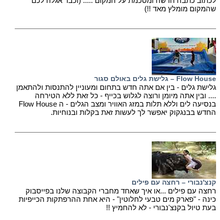
לכתוב כתבה חדשה ומסכמת על המקום ..... (וכבר אגלה לכם
שהמקום מומלץ מאד !!)
Flow House – גלישת גלים באולם סגור
גלישת גלים - בין אם אתה חדש בתחום ומעוניין להתנסות ולהתאמן
.... ובין אתה מיומן ורוצה לגלוש בכייף - כל זאת ללא הטירחה
בנסיעה לים וללא תלות במזג האוויר ומצב הגלים - ה Flow House
החדש בבנגקוק יאפשר לך לעשות זאת בקלות ובנוחיות.
קנצ'נבורי – רחצה עם פילים
רחצה עם פילים ...או איך שאחד מחברי הקבוצה שלנו בפייסבוק
כינה - "פארק מים טבעי לחלוטין" - היא אחת ההרפתקות הכייפיות
בעת טיול בקנצ'נבורי - לא להחמיץ !!