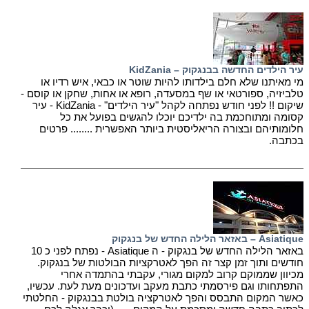
עיר הילדים החדשה בבנגקוק – KidZania
מי מאיתנו שלא חלם בילדותו להיות שוטר או כבאי, איש רדיו או
טלביזיה, ספורטאי או שף במסעדה, רופא או אחות, שחקן או קוסם -
שיקום !! לפני חודש נפתחה לקהל "עיר הילדים" - KidZania - עיר
קסומה ומתוחכמת בה ילדיכם יוכלו להגשים בפועל את כל
חלומותיהם ובצורה הריאליסטית ביותר האפשרית ........ פרטים
בכתבה.
Asiatique – באזאר הלילה החדש של בנגקוק
באזאר הלילה החדש של בנגקוק - ה Asiatique - נפתח לפני כ 10
חודשים ותוך זמן קצר זה הפך לאטרקציות הבולטות של בנגקוק.
מכיוון שממוקם קרוב למקום מגורי, עקבתי בהתמדה אחרי
התפתחותו וגם פירסמתי כתבת מעקב ועדכונים מעת לעת. עכשיו,
כאשר המקום התבסס והפך לאטרקציה בולטת בבנגקוק - החלטתי