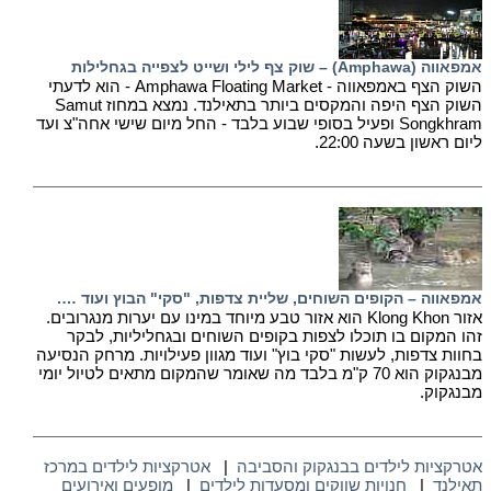
אמפאווה (Amphawa) – שוק צף לילי ושייט לצפייה בגחלילות
השוק הצף באמפאווה - Amphawa Floating Market - הוא לדעתי
השוק הצף היפה והמקסים ביותר בתאילנד. נמצא במחוז Samut
Songkhram ופעיל בסופי שבוע בלבד - החל מיום שישי אחה"צ ועד
ליום ראשון בשעה 22:00.
אמפאווה – הקופים השוחים, שליית צדפות, "סקי" הבוץ ועוד ….
אזור Klong Khon הוא אזור טבע מיוחד במינו עם יערות מנגרובים.
זהו המקום בו תוכלו לצפות בקופים השוחים ובגחליליות, לבקר
בחוות צדפות, לעשות "סקי בוץ" ועוד מגוון פעילויות. מרחק הנסיעה
מבנגקוק הוא 70 ק"מ בלבד מה שאומר שהמקום מתאים לטיול יומי
מבנגקוק.
אטרקציות לילדים בבנגקוק והסביבה
|
אטרקציות לילדים במרכז
תאילנד
|
חנויות שווקים ומסעדות לילדים
|
מופעים ואירועים