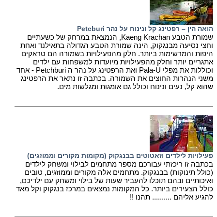
הואה הין – רפטינג קל ונינוח על נהר Petcburi
שמורת הטבע Kaeng Krachan, הנמצאת במרחק של כשעתיים
וחצי נסיעה מבנגקוק, הינה שמורת הטבע הגדולה בתאילנד ואחת
היפות והמרשימות ביותר. חלק מהפעילויות בשמורה הם טראקים
אתגריים יותר וחלק מהפעילויות מיועדות למשפחות עם ילדים
וכוללות את מפלי Pala-U ואת הרפטינג על נהר ה Petchburi - אחד
משני הנהרות החוצים את השמורה. בכתבה זו נתאר את הרפטינג
שהוא קל, נעים ונינוח וכולל גם אומגות ומגלשות מים.
פעילויות לילדים וזאטוטים בבנגקוק (מקומות מקורים וממוזגים)
בכתבה זו ריכזתי עבורכם מספר מתחמים לבילוי ומשחק לילדים
(כולל תינוקות) בבנגקוק. מתחמים אלה מקורים וממוזגים, טובים
ואיכותיים ובהם תוכלו להעביר שעות של בילוי ומשחק עם ילדיכם,
כולל הצעירים ביותר. כל המקומות נמצאים במרכז בנגקוק וקל מאד
להגיע אליהם .......... תהנו !!