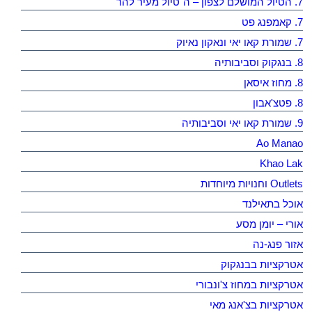
7. הטיול המושלם לצפון – ה"טיול מעיר להר"
7. קאמפנג פט
7. שמורת קאו יאי ונאקון נאיוק
8. בנגקוק וסביבותיה
8. מחוז איסאן
8. פטצ'אבון
9. שמורת קאו יאי וסביבותיה
Ao Manao
Khao Lak
Outlets וחנויות מיוחדות
אוכל בתאילנד
אורי – יומן מסע
אזור פנג-נה
אטרקציות בבנגקוק
אטרקציות במחוז צ'ונבורי
אטרקציות בצ'אנג מאי