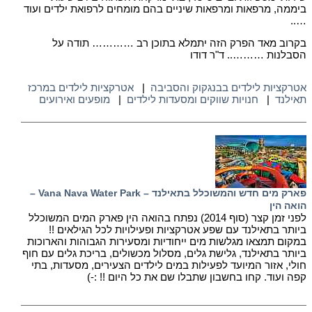
ביממה, מרפאות ומרפאות שיניים בהם מומחים לרפואת ילדים ועוד
…..
בקרוב מאד הפרק הזה יתמלא בתוכן רב ………… תודה על
הסבלנות ……….. ד"ר דודו
אטרקציות לילדים בבנגקוק והסביבה
|
אטרקציות לילדים במרכז
תאילנד
|
חנויות שווקים ומסעדות לילדים
|
מופעים ואירועים
פארק מים חדש והמשוכלל בתאילנד – Vana Nava Water Park –
הואה הין
לפני זמן קצר (סוף 2014) נפתח בהואה הין פארק המים המשוכלל
ביותר בתאילנד עם שפע אטרקציות ופעילויות לכל הגילאים !!
במקום תמצאו מגלשות מים ייחודיות ומסעירות הגבוהות והארוכות
ביותר בתאילנד, גלישת גלים, מסלול מכשולים, בריכת גלים עם חוף
חולי, אזור המיועד לפעילות במים לילדים הצעירים, מסעדות, בתי
קפה ועוד. קחו בחשבון שתבלו שם את כל היום !! :-)