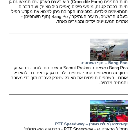
חוות התנינים (Crocodile Farm) היא בעצם פארק שבו תמצאו גם גן
חיות, רכבת קטנה, מופעי פילים (אפילו פיל מצייר) ועוד דברים
המתאימים לילדים. בסביבתו הקרובה ניתן למצוא את מקדש הפיל
בעל 3 הראשים, ה"עיר העתיקה", Bang Po (חוף השחפים) -
אתרים המעניינים ילדים ומבוגרים כאחד.
Bang Poo – חוף השחפים
Bang Poo נמצאת ב Samut Prakan ובעצם ניתן לומר - בבנגקוק.
בחוף זה מתאספים המוני שחפים וילדי בנגקוק באים כדי להאכיל
אותם - השחפים תופסים את האוכל שנזרק לעברם תוך כדי מעופם
והמחזה מרהיב.
קארטינג (אולם סגור) – PTT Speedway
מסלול הקארטינג - PTT Speedway - בבנגקוק הוא מסלול