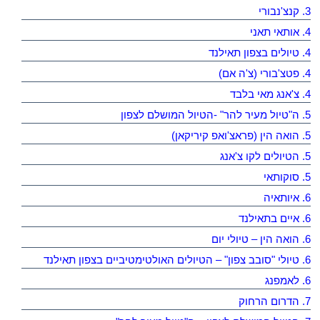
3. קנצ'נבורי
4. אותאי תאני
4. טיולים בצפון תאילנד
4. פטצ'בורי (צ'ה אם)
4. צ'אנג מאי בלבד
5. ה"טיול מעיר להר" -הטיול המושלם לצפון
5. הואה הין (פראצ'ואפ קיריקאן)
5. הטיולים לקו צ'אנג
5. סוקותאי
6. איותאיה
6. איים בתאילנד
6. הואה הין – טיולי יום
6. טיולי "סובב צפון" – הטיולים האולטימטיביים בצפון תאילנד
6. לאמפנג
7. הדרום הרחוק