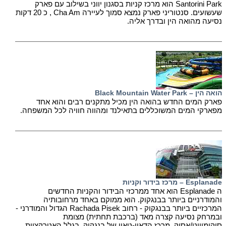
Santorini Park הוא מרכז קניות בסגנון יווני בשילוב עם פארק
שעשועים. סנטוריני פארק נמצא סמוך לעיירה Cha Am , כ 20 דקות
נסיעה מהואה הין ובדרך אליה.
הואה הין – Black Mountain Water Park
פארק המים החדש בהואה הין מכיל מתקנים רבים והוא אחד
מפארקי המים המשוכללים בתאילנד ומהווה חוויה לכל המשפחה.
Esplanade – מרכז בידור וקניות
ה Esplanade הוא אחד ממרכזי הבידור והקניות החדשים
והמודרניים ביותר בבנגקוק. הוא ממוקם באחד מרחובותיה
המרכזיים ביותר בבנגקוק - רחוב Rachada Pisek הגדול והמודרני -
ובמרחק נסיעה קצרה מאד (ברכבת תחתית) מצומת
סוקומוויט/אסוק, מרכז הדאון-טאון של בנגקוק. בגלל האטרקציות