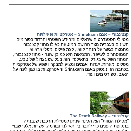
קנצ'נבורי – אגם Srinakarin – אטרקציות ופעילויות
מטיולי הסטנדרט הישראליים ומהידע השטחי והרדוד בפורומים
השונים בעברית נוצר הרושם המוטעה כאילו מחוז קנצ'נבורי
מתמצה בגשר על הנהר קוואי, קצת פילים ומפלי אראוואן
הממוסחרים לעייפה. המציאות היא כמובן שונה - מחוז קנצ'נבורי,
המחוז השלישי בגודלו בתאילנד, הוא בעל שפע גדול של טבע,
מפלים, מערות, יערות ואגמים ומציע למבקריו שפע של אטרקציות.
בכתבה הזו נעסוק באגם Srinakarin והאטרקציות בו כגון לינה על
האגם, ספורט מים ועוד.
קנצ'נבורי – The Death Railway
"מסילת המוות" הוא הכינוי שניתן למסילת הרכבת שנבנתה
בתקופת היפנים כדי לחבר בין תאילנד ובורמה. עשרות אלפי שבויי
מלחמה ומאות אלפי פועלי כפייה נאלצו לעבוד יומם ולילה ובתנאים