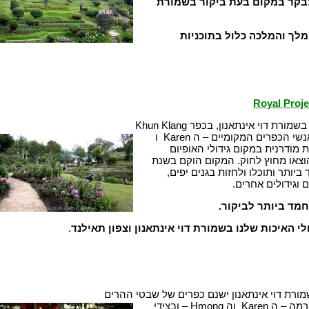
בקר במקום בעת ביקור בשמורת
מלך והמלכה
כלול בתוכניות
ת דוי אינתאנון, בכפר Khun Klang
ונועד כדי ללמד את אנשי הכפרים המקומיים – ה Karen ו
קלאות מודרנית במקום גידולי האופיום
הוצאו מחוץ לחוק. המקום הוקם בשנת
חמד ביותר ותוכלו ולחזות בגנים יפים,
וגידולים אחרים.
מד ביותר לביקור.
י האיכות שלנו בשמורת דוי אינתאנון וצפון תאילנד
.
שמורת דוי אינתאנון ישנם כפרים של שבטי ההרים
השונים שמקורם בבורמה – ה Karen וה Hmong – ובצידי