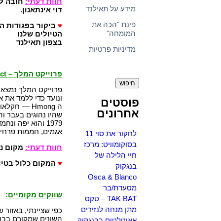
חוות דעתי
:
חובה ל
מידע על תאילנד
דוי אינתאנון.
פינת "הכה את
♥
ביקור בפגודות ה
המומחה"
הטיולים שלנו
בצפון תאילנד
מדיניות פרטיות
חיפוש:
פרוייקט המלך – Royal Project
פרוייקט המלך נמצא בשמור
פוסטים
ה Hmong –– ח
אחרונים
שהיו נהוגים בעבר ו
1979 והוא יפה ונ
אגמים, חממות פרחים 
לחקור את סוי 11
בסוקומוויט: מרכז
חוות דעתי:
מקום נח
חיי הלילה של
♥
המקום כלול בטיול
בנגקוק
Osca & Blanco
מסעדת/בר
שווקים מקומיים:
TAK BAT – טקס
מתן מנחה לנזירים
כפי שציינתי, באזור 
אאוטלטים בבנגקוק