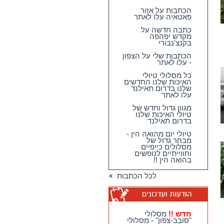
הכתבות על אזור
פאטאיה עלו לאתר
כתבה חדשה על
מקדש יפהפה
בקנצ'נבורי
הכתבות שלי על הצפון
- עלו לאתר
כל מסלולי טיולי
האיכות שלנו החדשים
שלנו בדרום תאילנד
עלו לאתר
מגוון גדול וחדש של
טיולי האיכות שלנו
בדרום תאילנד
טיולי יום מהואה הין -
מבחר גדול של
מסלולים כייפיים
וחווייתיים לנופשים
בהואה הין !!
לכל הכתבות
חדש !!
מסלולי
"סובב-צפון" - מסלולי