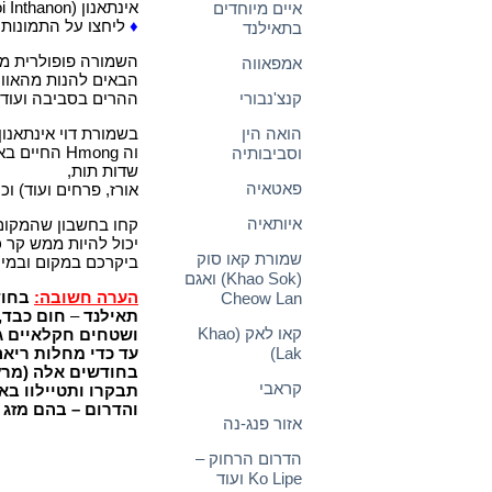
אינתאנון (Doi Inthanon) שגובהו 2,565 מטר.
איים מיוחדים
♦
ליחצו על התמונות
בתאילנד
השמורה פופולרית מא
אמפאווה
הבאים להנות מהאווי
קנצ'נבורי
ההרים בסביבה ועוד.
הואה הין
בשמורת דוי אינתאנון 
וה Hmong הח
וסביבותיה
שדות תות,
פאטאיה
אורז, פרחים ועוד) וכן באירוח 
איותאיה
קחו בחשבון שהמקום 
יכול להיות ממש קר 
שמורת קאו סוק
ביקרכם במקום ובמי
(Khao Sok) ואגם
הערה חשובה:
בחוד
Cheow Lan
תאילנד
–
חום כבד, 
קאו לאק (Khao
ושטחים חקלאיים גו
Lak)
עד כדי מחלות ריאה
בחודשים אלה (מרץ 
קראבי
תבקרו ותטיילוו בא
והדרום – בהם מזג ה
אזור פנג-נה
הדרום הרחוק –
Ko Lipe ועוד