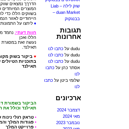
הדרךך נמצאים שווקי
שוק לילה – Liab
המוצרים המיוחדים ש
duan Market –
בשווקים הללו כדי ל
הייחודיים לאזור הנמכ
בבנגקוק
♦
ליחצו על התמונות
תגובות
חוות דעתי:
נחמד מא
אחרונות
הללו ואכן
נעשה זאת במסגרת טיו
תאילנד.
dudu
על
כתבו לנו
dudu
על
כתבו לנו
♥
ביקור בשוק מקומ
dudu
על
כתבו לנו
בתוכניות הטיולים ש
תאילנד
אסתר כהן
על
כתבו
לנו
שלומי ביטן
על
כתבו
לנו
ארכיונים
הביקור בשמורת דוי 
תאילנד וכולל את ה
דצמבר 2024
מאי 2024
•
טראק רגלי נינוח 
•
פגודות המלך והמ
נובמבר 2023
•
פרוייקט המלך
מאי 2023