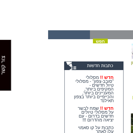
צור קשר
ן
חדש !!
מסלולי
"סובב-צפון" - מסלולי
טיול חדשים -
המקיפים ביותר,
המעניינים ביותר,
והכייפיים ביותר בצפון
תאילנד
חדש !!
שמח לבשר
על מסלולי טיולים
חדשים בדרום - עם
יציאה מהדרום !!!
כתבות על קו סאמוי
עלו לאתר