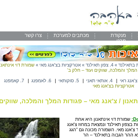
מנקודת
מכתבים למערכת
צרו קשר
מבט
 בתאילנד
»
4. צפון תאילנד
»
אטרקציות בצ'אנג מאי
»
שמורת דוי אינתאנו
 המלך והמלכה, שווקים ועוד – חלק ב'
|
4. אותאי תאני
|
5. סוקותאי
|
6. לאמפנג
|
7. קאמפנג
אטרקציות בצ'אנג מאי
תאנון / צ'אנג מאי – פגודות המלך והמלכה, שווקים
Do
שמורת דוי אינתאנון היא אחת
בצפון תאילנד ונמצאת במחוז צ'אנג
מ מהעיר צ'אנג מאי. השמורה מכונה גם "הגג
א ההר הגבוה בתאילנד – הר