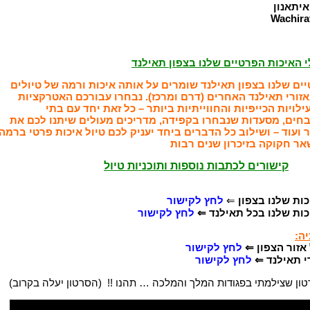
איתאנון
י האיכות הפרטיים שלנו בצפון תאילנד
יים שלנו בצפון תאילנד שומרים על אותה איכות ורמה של טיולים
אזורי תאילנד האחרים (דרם ומרכז). נבחרו עבורכם האטרקציות
לויות הכייפיות והחווייתיות ביותר – כל זאת יחד עם בתי
בחים, מסעדות שנבחרו בקפידה, מדריכים מעולים שיתנו לכם את
 ועוד – ושילוב כל הדברים ביחד יעניק לכם טיול איכות פרטי ברמה
אר חקוקה בזיכרון שנים רבות
קישורים לכתבות נוספות ותוכניות טיול
כות שלנו בצפון
⇐
לחץ לקישור
יכות שלנו בכל תאילנד ⇐
לחץ לקישור
ה:
אזור הצפון
⇐
לחץ לקישור
י תאילנד ⇐
לחץ לקישור
ון שצילמתי בפגודות המלך והמלכה … תהנו !! (הסרטון יעלה בקרוב)