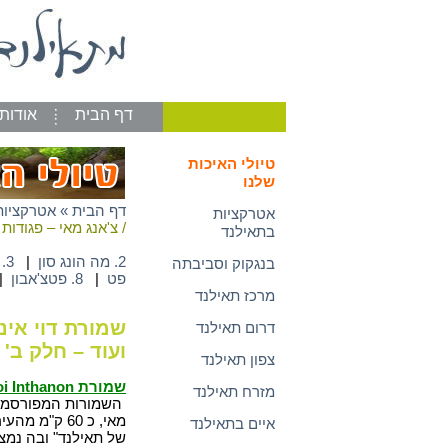
דף הבית
אודות
טיולי האיכות
שלנו
דף הבית
»
אטרקציות
אטרקציות
/ צ'אנג מאי – פגודות
בתאילנד
2. מה הונג סון
|
3. צ'אנג ראי
בנגקוק וסביבתה
פט
|
8. פטצ'אבון
|
מרכז תאילנד
שמורת דוי אינ
דרום תאילנד
ועוד – חלק ב'
צפון תאילנד
שמורת
i Inthanon:
מזרח תאילנד
השמורות המפורסמות 
מאי, כ 60 ק"
איים בתאילנד
של תאילנד" ובה נמצ