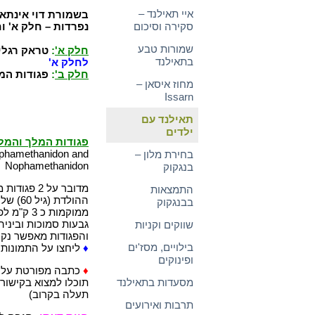
איי תאילנד –
סקירה וסיכום
נפרדות – חלק א' ו
שמורות טבע
חלק א'
:
טראק רגלי
בתאילנד
לחלק א'
חלק ב'
:
פגודות המ
מחוז איסאן –
Issarn
תאילנד עם
ילדים
פגודות המלך והמל
phamethanidon and
בחירת מלון –
Nophamethanidon
בנגקוק
מדובר על 2 
התמצאות
ההולדת
בבנגקוק
גבעות סמוכות וביניה
שווקים וקניות
והפגודות מאפשר נקוד
בילויים, מסז'ים
♦
ליחצו על התמונות
ופינוקים
♦
כתבה מפורטת על פג
מסעדות בתאילנד
תוכלו למצוא בקישור
תעלה בקרוב)
תרבות ואירועים