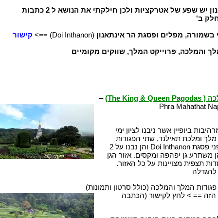
בשמורת דוי אינתאנון יש שפע של אטרקציות ולכן חילקתי את הנושא ל 2 כתבות
חלק ב'
 בשמורה, מפלים ופסגת הר אינתאנון
(Doi Inthanon) ==>
קישור
לך והמלכה, פרוייקט המלך, שווקים מקומיים
כה
( The King & Queen Pagodas)
–
Phra Mahathat Na
פגודות מרהיבות ביופיין אשר ניבנו לציון ימי
 (גיל 60) של מלך ומלכת תאילנד. שתי הפגודות
ממוקמות כ 3 ק"מ לפני פסגת Doi Inthanon והן נבנו על 2
ן משתרע גן יפהפה ומקסים. אזור הגן
ות תצפית מצויינות על כל האזור.
 להגדלה
ודות המלך והמלכה (כולל סרטון ותמונות)
 הזה == > לחץ לקישור (הכתבה