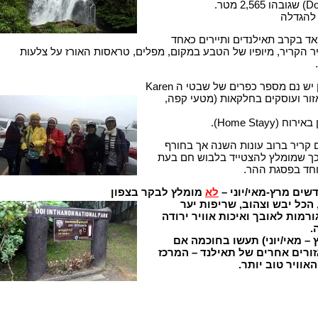
 להגדלה
ד בקרב תאילנדים ותיירים כאחד
ר הקריר, מיופיו של הטבע במקום, מפלים, טראסות האורז על צלעות
יש נם מספר כפרים של שבטי ה Karen
יים באזור ועוסקים בחלקאות (מטעי קפה,
(Home Stayy).
קריר ברוב עונות השנה אך בחורף
כך שמומלץ להצטייד בלבוש חם בעת
וחד בפסגת ההר.
שים מרץ-מאי/יוני –
לא
מומלץ לבקר בצפון
הכל יבש וצהוב, שריפות יער
רמות לאובך ואיכות אוויר ירודה
.
– מאי/יוני) תעשו בחוכמה אם
זורים אחרים של תאילנד – המרכז
אוויר טוב יותר.