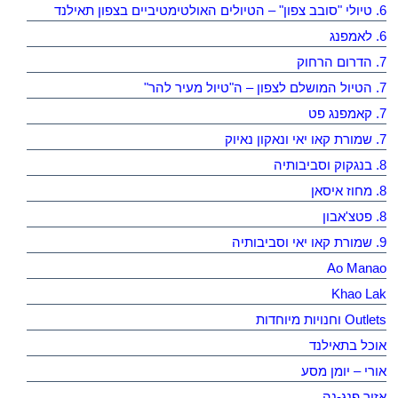
6. טיולי "סובב צפון" – הטיולים האולטימטיביים בצפון תאילנד
6. לאמפנג
7. הדרום הרחוק
7. הטיול המושלם לצפון – ה"טיול מעיר להר"
7. קאמפנג פט
7. שמורת קאו יאי ונאקון נאיוק
8. בנגקוק וסביבותיה
8. מחוז איסאן
8. פטצ'אבון
9. שמורת קאו יאי וסביבותיה
Ao Manao
Khao Lak
Outlets וחנויות מיוחדות
אוכל בתאילנד
אורי – יומן מסע
אזור פנג-נה