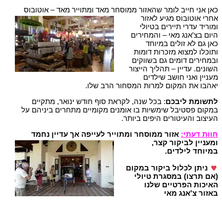
כאן אני חייב לומר שהאזור ממוסחר מאד ומתוייר מאד – אוטובוס
אחרי אוטובוס מגיע לאזור
ומוריד עדרי תיירים בטיולי
היום בצ'אנג מאי – והמחירים
כאן גם לא זולים במיוחד
ותוכלו למצוא מזכרות דומות
ובמחירים דומים גם בשווקים
השונים. עדיין – תהליך הייצור
מעניין ואני חושב שילדים
יאהבו את המקום למרות המסחור הרב שלו.
לתשומת ליבכם
: בכל שנה, לקראת סוף חודש ינואר, מתקיים
במקום פסטיבל שימשיות בו אומנים מקומיים מתחרים ביניהם על
העיצוב והעיטורים היפים ביותר.
חוות דעתי:
אזור ממוסחר ומתוייר לעייפה אך עדיין נחמד
ומעניין
לביקור קצר,
במיוחד לילדים.
ניתן לכלול ביקור במקום
(אם תרצו) במסגרת טיולי
האיכות הפרטיים שלנו
באזור צ'אנג מאי