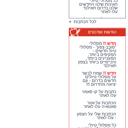
כל מסלולי טיולי
האיכות שלנו החדשים
שלנו בדרום תאילנד
עלו לאתר
מגוון גדול וחדש של
לכל הכתבות
טיולי האיכות שלנו
בדרום תאילנד
טיולי יום מהואה הין -
מבחר גדול של
מסלולים כייפיים
חדש !!
מסלולי
וחווייתיים לנופשים
"סובב-צפון" - מסלולי
בהואה הין !!
טיול חדשים -
המקיפים ביותר,
חדש !!
מסלולי
המעניינים ביותר,
"סובב-צפון" - מסלולי
והכייפיים ביותר בצפון
טיול חדשים - המקיפים
תאילנד
ביותר, המעניינים
ביותר, והכייפיים ביותר
חדש !!
שמח לבשר
בצפון תאילנד
על מסלולי טיולים
חדשים בדרום - עם
חדש !!
שמח לבשר על
יציאה מהדרום !!!
מסלולי טיולים חדשים
בדרום - עם יציאה
כתבות על קו סאמוי
מהדרום !!!
עלו לאתר
הכתבות על אזור
פאטאיה עלו לאתר
הכתבות שלי על הצפון
- עלו לאתר
כל מסלולי טיולי