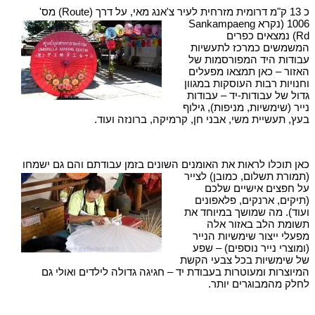
כ 13 ק"מ דרומית מזרחית לעיר צ'אנג מאי, על דרך (Route)
מס'
1006 (נקרא Sankampaeng
Rd) נמצאים כפרים
המשמשים כמרכז לתעשיות
עבודות היד המפורסמות של
האזור – כאן תמצאו מפעלים
וחנויות רבות העוסקות במגוון
גדול של עבודות-יד – עבודות
נייר (שימשיות, מניפות), גילוף
בעץ, תעשיית משי, אבני חן, קרמיקה, ברונזה ועוד.
כאן תוכלו לראות את האומנים השונים בזמן עבודתם והם גם ישמחו
(תמורת תשלום, כמובן) לצייר
על חפצים אישיים שלכם
(תיקים, ארנקים, פלאפונים
ועוד). מה שמושך במיוחד את
תשומת הלב באזור אלה
מפעלי ייצור שימשיות הנייר
(ומוצרי נייר נוספים) – שפע
של שימשיות בכל צבעי הקשת
המיוצרות ומעוטרות בעבודת יד – חגיגה גדולה לילדים ואולי גם
לחלק מהמבוגרים יותר.