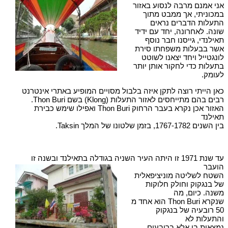
אני אמנם מרבה לנסוע באזור
במכוניתי, אך ממבט מתוך
התעלות הדברים נראים
שונה. לאחרונה, יחד עם ידיד
תאילנדי, גייסנו חבר נוסף
אשר בבעלות משפחתו סירת
לונגטייל ויחד יצאנו לשוטט
בתעלות כדי לחקור אותן יותר
לעומק.
כאן הייתי רוצה לתקן איזה בלבול מסויים המופיע באתרי אינטרנט
רבים בהם מתייחסים לאזור התעלות (Klong) בשם Thon Buri.
האזור אכן נקרא בעבר הרחוק Thon Buri ואפילו שימש כבירת
תאילנד
בין השנים 1767-1782, בזמן שלטונו של המלך Taksin.
עד שנת 1971 זו היתה העיר השניה בגודלה בתאילנד ובשנה זו
הועבר
השטח לשליטה מוניציפאלית
של בנגקוק וחולק חלוקות
משנה. כיום, מה
שנקרא Thon Buri הוא אחד מ
50 רובעיה של בנגקוק
והתעלות לא
נמצאות בו אלא ברובעים