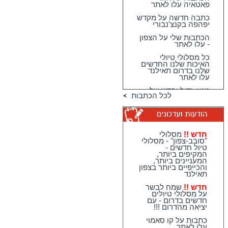
פאטאיה עלו לאתר
כתבה חדשה על מקדש
יפהפה בקנצ'נבורי
הכתבות שלי על הצפון
- עלו לאתר
כל מסלולי טיולי
האיכות שלנו החדשים
שלנו בדרום תאילנד
עלו לאתר
מגוון גדול וחדש של
לכל הכתבות
טיולי האיכות שלנו
בדרום תאילנד
טיולי יום מהואה הין -
מבחר גדול של
מסלולים כייפיים
חדש !!
מסלולי
וחווייתיים לנופשים
"סובב-צפון" - מסלולי
בהואה הין !!
טיול חדשים -
המקיפים ביותר,
חדש !!
מסלולי
המעניינים ביותר,
"סובב-צפון" - מסלולי
והכייפיים ביותר בצפון
טיול חדשים - המקיפים
תאילנד
ביותר, המעניינים
ביותר, והכייפיים ביותר
חדש !!
שמח לבשר
בצפון תאילנד
על מסלולי טיולים
חדשים בדרום - עם
חדש !!
שמח לבשר על
יציאה מהדרום !!!
מסלולי טיולים חדשים
בדרום - עם יציאה
כתבות על קו סאמוי
מהדרום !!!
עלו לאתר