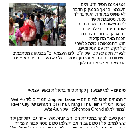
אני אמנם חסיד ה"טיולים
העצמאיים" אך בבנגקוק הדבר
לא פשוט במיוחד. העיר גדולה
מאד, מסובכת וקשה
להתמצאות למי שאינו מכיר
אותה היטב. כדי לטייל נכון
בבנגקוק יש צורך בעבודת
הכנה מאד מדוקדקת,
חוש התמצאות ויכולת כלשהי
של תקשורת עם המקומיים.
לצערי, חלק לא קטן של ה"טיולים העצמאיים" בבנגקוק מסתכמים
בשיטוט די סתמי ומיוזע תוך פספוס של לא מעט דברים מעניינים
הנמצאים ממש מתחת לאף.
טיפים
– למי שמעוניין לקחת סיור בתעלות באופן עצמאי:
*
המזחים הפופולריים הם – Saphan Taksin, המזחים ליד Wat Po
וארמון המלך ( Tha Tien ו Tha Chang) וכן המזחים של River City
(צמוד למלון Sheraton Orchid) ושל Wat Arun.
*
אין טעם לבקר במסגרת הסיור ב Wat Arun – זה גם יגזול זמן יקר
ששילמתם עליו סכום גבוה וגם תשלמו סכום נוסף עבור העצירה
שם. סיימו את כל הביקורים שלכם ולצורך חציית הנהר ל Wat Arun