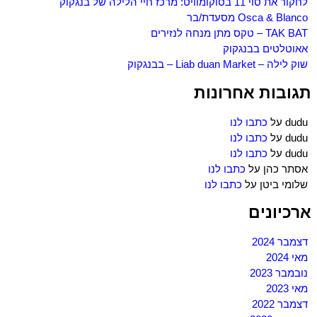
לחקור את סוי 11 בסוקומוויט: מרכז חיי הלילה של בנגקוק
Osca & Blanco מסעדת/בר
TAK BAT – טקס מתן מנחה לנזירים
אאוטלטים בבנגקוק
שוק לילה – Liab duan Market – בבנגקוק
תגובות אחרונות
dudu
על
כתבו לנו
dudu
על
כתבו לנו
dudu
על
כתבו לנו
אסתר כהן
על
כתבו לנו
שלומי ביטן
על
כתבו לנו
ארכיונים
דצמבר 2024
מאי 2024
נובמבר 2023
מאי 2023
דצמבר 2022