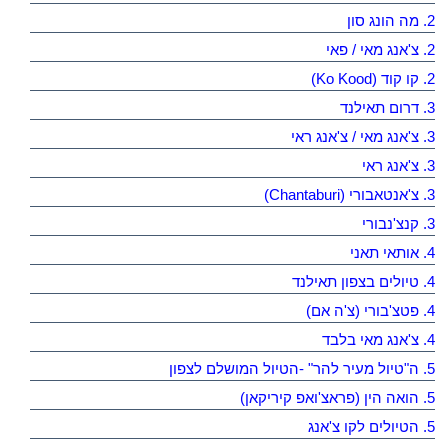
2. מה הונג סון
2. צ'אנג מאי / פאי
2. קו קוד (Ko Kood)
3. דרום תאילנד
3. צ'אנג מאי / צ'אנג ראי
3. צ'אנג ראי
3. צ'אנטאבורי (Chantaburi)
3. קנצ'נבורי
4. אותאי תאני
4. טיולים בצפון תאילנד
4. פטצ'בורי (צ'ה אם)
4. צ'אנג מאי בלבד
5. ה"טיול מעיר להר" -הטיול המושלם לצפון
5. הואה הין (פראצ'ואפ קיריקאן)
5. הטיולים לקו צ'אנג