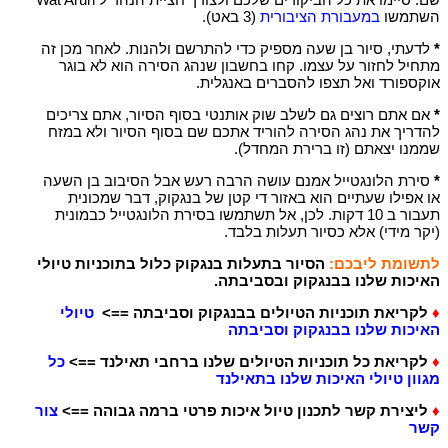
השתמשו
במעבורת הציבורית
(3 באט).
*
לדעתי, סיור בן שעה מספיק כדי להתרשם ולהנות. לאחר מכן זה
מתחיל לחזור על עצמו. קחו בחשבון שנהג הסירה הוא לא בוגר
אוקספורד ואל תצפו להסברים באנגלית.
*
אם אתם רוצים גם לשלב שוק אותנטי בסוף הסיור, אתם צריכים
להדריך את נהג הסירה להוריד אתכם שם בסוף הסיור ולא במזח
שממנו יצאתם (זו ברירת המחדל).
*
סירת הלונגטייל אמנם עושה הרבה רעש אבל הסיבוב בן השעה
או אפילו שעתיים הוא באזור די קטן של בנגקוק, דבר שמכונית
תעבור ב 10 דקות. לכן, אל תשתמשו בסירת הלונגטייל כבמונית
(יקר מידי) אלא כסיור תעלות בלבד.
לתשומת ליבכם:
הסיור בתעלות בנגקוק כלול בתוכניות טיולי
האיכות שלנו בבנגקוק ובסביבתה.
♦
לקריאת תוכניות הטיולים בבנגקוק וסביבתה ==>
טיולי
האיכות שלנו בבנגקוק וסביבתה
♦
ל
קריאת כל תוכניות הטיולים שלנו ברחבי תאילנד ==>
כל
מגוון טיולי האיכות שלנו בתאילנד
♦
ליצירת קשר לתכנון טיול איכות פרטי ברמה גבוהה ==>
צור
קשר