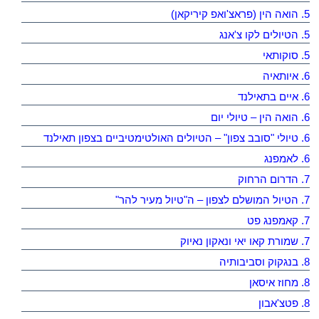
5. הואה הין (פראצ'ואפ קיריקאן)
5. הטיולים לקו צ'אנג
5. סוקותאי
6. איותאיה
6. איים בתאילנד
6. הואה הין – טיולי יום
6. טיולי "סובב צפון" – הטיולים האולטימטיביים בצפון תאילנד
6. לאמפנג
7. הדרום הרחוק
7. הטיול המושלם לצפון – ה"טיול מעיר להר"
7. קאמפנג פט
7. שמורת קאו יאי ונאקון נאיוק
8. בנגקוק וסביבותיה
8. מחוז איסאן
8. פטצ'אבון