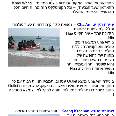
החולשות על העיר. המקום גם ידוע בשמו המקומי – Khao Wang
("הארמון שעל הגבעה") – וכל הקומפלקס הזה מהווה היום חלק
מהמוזיאון הלאומי התאילנדי.
עיירת הקייט Cha Am
– נמצאת כ 40 ק"מ דרומית לעיר פצ'בורי
וכ 20 ק"מ צפונית לאחותה
הגדולה יותר – עיר הקייט Hua
Hin.
ב Cha Am תמצאו חופים
טובים ואטרקציות הכוללות
טיולים בסביבה. העיירה
מהווה יעד לחופשה של
משפחות תאילנדיות רבות
והיא שקטה יותר ועממית יותר
מאשר אחותה הגדולה, Hua
Hin.
בעיירה Cha Am נמצא Outlet ענק ובו תמצאו חנויות רבות עם כל
מגוון המותגים ובמחירים זולים מאשר בבנגקוק. לדעתי, זה ה Outlet
הטוב ביותר בו נתקלתי בתאילנד וחובה לבקר למי שנמצא בסביבה
!
שמורת הטבע Kaeng Krachan
– זוהי שמורת הטבע הגדולה
ביותר בתאילנד. משתרעת על