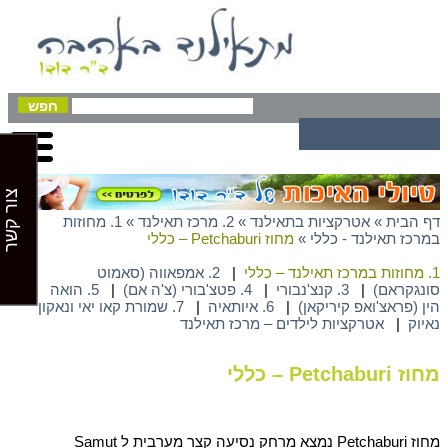
צור קשר
דף הבית
»
אטרקציות בתאילנד
»
2. מרכז תאילנד
»
1. מחוזות
במרכז תאילנד - כללי
»
מחוז Petchaburi – כללי
1. מחוזות במרכז תאילנד – כללי
|
2. אמפאווה (סאמוט
סונגקראם)
|
3. קנצ'נבורי
|
4. פטצ'בורי (צ'ה אם)
|
5. הואה
הין (פראצ'ואפ קיריקאן)
|
6. איותאיה
|
7. שמורת קאו יאי ונאקון
נאיוק
|
אטרקציות לילדים – מרכז תאילנד
מחוז Petchaburi – כללי
מחוז Petchaburi נמצא מרחק נסיעה קצר מערבית ל Samut