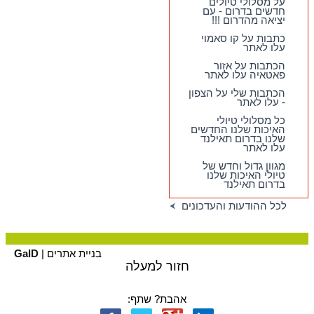
על מסלולי טיולים
חדשים בדרום - עם
חדש !!
שמח לבשר על
יציאה מהדרום !!!
מסלולי טיולים חדשים
בדרום - עם יציאה
כתבות על קו סאמוי
מהדרום !!!
עלו לאתר
הכתבות על אזור
פאטאיה עלו לאתר
הכתבות שלי על הצפון
- עלו לאתר
כל מסלולי טיולי
האיכות שלנו החדשים
שלנו בדרום תאילנד
עלו לאתר
מגוון גדול וחדש של
טיולי האיכות שלנו
בדרום תאילנד
לכל ההודעות והעדכונים
בניית אתרים |
GalD
חזור למעלה
אהבת? שתף: