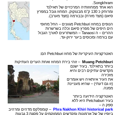
Songkhram.
הוא אחד ממחוזותיה המרכזיים של תאילנד
ומרוחק כ 130 ק"מ מבנגקוק. המחוז גובל במפרץ
סיאם (מצד מזרח) ובבורמה (מצד מערב).
הנופים במחוז Petchburi מגוונים – החל מחופי
הים היפים של מפרץ סיאם וכלה בשרשרות
ההרים – ה Tanaosi – המשתרעים לאורך הגבול
עם בורמה ומכוסים ביער ירוק-עד.
האטרקציות העיקריות של מחוז Petchburi הם:
Muang Petchburi
– זוהי בירת המחוז ואחת הערים העתיקות
ביותר בתאילנד. בעיר ישנם
מקדשים עתיקים רבים והיא
מזכירה
את העיר איותאיה ויש אומרים
(זו גם דעתי) – שהיא מעניינת
ממנה.
האטרקציה הידועה ביותר
בעיר Petchaburi היא ללא
ספק ה –
Phra Nakhon Khiri historical park
– קומפלקס מדהים ומרהיב
ביופיו של של ארמונות ומקדשים הממוקמים על פסגת 3 גבעות