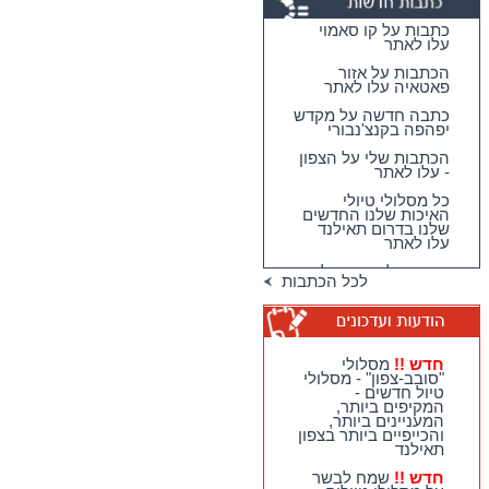
כתבות על קו סאמוי
עלו לאתר
הכתבות על אזור
פאטאיה עלו לאתר
כתבה חדשה על מקדש
יפהפה בקנצ'נבורי
הכתבות שלי על הצפון
- עלו לאתר
כל מסלולי טיולי
האיכות שלנו החדשים
שלנו בדרום תאילנד
עלו לאתר
מגוון גדול וחדש של
לכל הכתבות
טיולי האיכות שלנו
בדרום תאילנד
טיולי יום מהואה הין -
מבחר גדול של
מסלולים כייפיים
חדש !!
מסלולי
וחווייתיים לנופשים
"סובב-צפון" - מסלולי
בהואה הין !!
טיול חדשים -
המקיפים ביותר,
חדש !!
מסלולי
המעניינים ביותר,
"סובב-צפון" - מסלולי
והכייפיים ביותר בצפון
טיול חדשים - המקיפים
תאילנד
ביותר, המעניינים
ביותר, והכייפיים ביותר
חדש !!
שמח לבשר
בצפון תאילנד