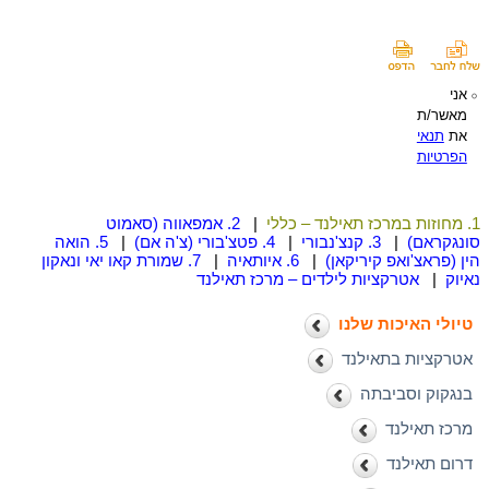
אני
מאשר/ת
את
תנאי
הפרטיות
1. מחוזות במרכז תאילנד – כללי
|
2. אמפאווה (סאמוט
סונגקראם)
|
3. קנצ'נבורי
|
4. פטצ'בורי (צ'ה אם)
|
5. הואה
הין (פראצ'ואפ קיריקאן)
|
6. איותאיה
|
7. שמורת קאו יאי ונאקון
נאיוק
|
אטרקציות לילדים – מרכז תאילנד
טיולי האיכות שלנו
אטרקציות בתאילנד
בנגקוק וסביבתה
מרכז תאילנד
דרום תאילנד