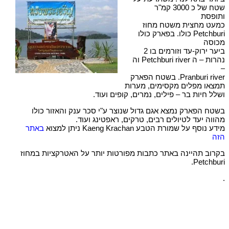
שטח של כ 3000 קמ"ר
ותופסת
כמעט מחצית משטח מחוז
Petchburi כולו. בפארק כולו
מכוסה
ביער ירוק-עד וזורמים בו 2
נהרות – ה Petchburi river וה
–
Pranburi river. בשטח הפארק
תמצאו מפלים מקסימים, מערות
ושלל חיות בר – פילים, נמרים, קופים ועוד.
בשטח הפארק נמצא אגם גדול שנוצר ע"י סכר ענק והאזור כולו
מהווה יעד לטיולים רבים, טרקים, ראפטינג ועוד.
מידע נוסף על שמורת הטבע Kaeng Krachan ניתן למצוא
באתר
הזה
בקרוב תהיינה באתר כתבות מפורטות יותר על האטרקציות במחוז
Petchburi.
.