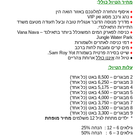
מחיר הטיול כולל
:
♦
איסוף והחזרה למלונכם באזור הואה הין
♦
נהג ורכב מסוג ואן VIP
♦
מדריך מנוסה הדובר אנגלית טובה ובעל תעודה מטעם משרד
התיירות התאילנדי.
♦
כניסה לפארק המים המשוכלל ביותר בתאילנד – Vana Nava
Jungle Water Park
♦
דמי כניסה לאתרים ולשמורות
♦
מים קרים ומגבות לחות ברכב
♦
שייט בסירה פרטית בשמורת Sam Roy Yot.
♦ טיול זה
איננו כולל
ארוחת צהריים
עלות הטיול
:
2 מבוגרים – 8,500 באט (כל אחד)
3 מבוגרים – 6,250 באט (כל אחד)
4 מבוגרים – 5,175 באט (כל אחד)
5 מבוגרים – 4,500 באט (כל אחד)
6 מבוגרים – 4,000 באט (כל אחד)
7 מבוגרים – 3,750 באט (כל אחד)
8 מבוגרים – 3,500 באט (כל אחד)
9 מבוגרים – 3,300 באט (כל אחד)
* ילדים מתחת לגיל 12 משלמים
מחיר מופחת
גילאים 6 – 12 : הנחה 25%
גילאים 3 – 6 : הנחה 50%