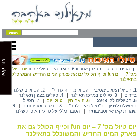
צור קשר
דף הבית
»
טיולים בסגנון אחר
»
6. הואה הין - טיולי יום
»
יום טיול
מס' 7 – יום fun וכייף הכולל גם את פארק המים החדיש והמשוכלל
בתאילנד
1. הטיול האולטימטיבי – הטיול מ"חוף לחוף"
|
2. הטיולים שלנו
בדרום
|
3. טיולים במרכז תאילנד
|
4. טיולים בצפון תאילנד
|
5. הטיולים לקו צ'אנג
|
6. הואה הין – טיולי יום
|
7. הטיול
המושלם לצפון – ה"טיול מעיר להר"
|
8. בנגקוק וסביבותיה
|
9.
שמורת קאו יאי וסביבותיה
|
הסבר כללי על טיולי האיכות שלנו
יום טיול מס' 7 – יום fun וכייף הכולל גם את
פארק המים החדיש והמשוכלל בתאילנד