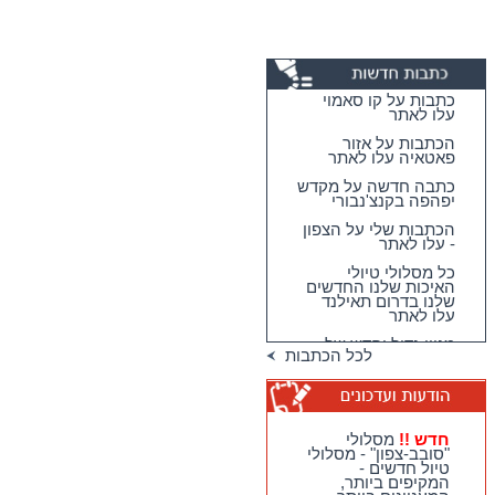
כתבות על קו סאמוי
עלו לאתר
הכתבות על אזור
פאטאיה עלו לאתר
כתבה חדשה על מקדש
יפהפה בקנצ'נבורי
הכתבות שלי על הצפון
- עלו לאתר
כל מסלולי טיולי
האיכות שלנו החדשים
שלנו בדרום תאילנד
עלו לאתר
מגוון גדול וחדש של
לכל הכתבות
טיולי האיכות שלנו
בדרום תאילנד
טיולי יום מהואה הין -
מבחר גדול של
מסלולים כייפיים
חדש !!
מסלולי
וחווייתיים לנופשים
"סובב-צפון" - מסלולי
בהואה הין !!
טיול חדשים -
המקיפים ביותר,
חדש !!
מסלולי