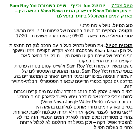
טיול מס' 7
–
יום של
fun
וכייף – שייט בשמורת
Sam Roy Yot
+ צוק
Khao Takiab
+ פארק המים
Vana Nava
בהואה הין –
פארק המים המשוכלל ביותר בתאילנד
סוג הטיול:
טיול איכות פרטי
תקופה:
מתקיים כל השנה בהזמנה של לפחות 7-10 ימים מראש
זמני הטיול:
שעת יציאה – 09:00 ; שעת חזרה משוערת – 17:30
תוכנית הטיול
:
את הטיול נתחיל בעליה עם הרכב לנקודת התצפית
על צוק Khao Takiab שבפסגתו נמצא מקדש הקופים וממנו נישקף
נוף מרהיב של עיירת הקייט הואה הין – תוכלו גם להאכיל את
הקופים הרבים החיים במקום.
משם נמשיך לשמורת Sam Roy Yot ולשייט קסום בסירה פרטית
בנופי שמורת Sam Roy Yot, נהנה מהנופים הפסטורלים של
השמורה וניצפה בציפורים ובעלי החיים האחרים המתגוררים בה.
בדרכנו גם נבקר בכפרי הדייגים שבאזור הפסטורלי והבלתי-מתוייר
הזה.
בסיום השייט ימתין לכם הנהג הנהדר שלנו עם מים קרים ומגבות
לחות ומבלי לבזבז אפילו דקה ניסע היישר לפארק המים החדש
והטוב בתאילנד (Vana Nava Jungle Water Park).
בסיום פארק המים נחזיר אותכם למלונכם בהואה הין.
** אני מתאר לעצמי שלאף אחד לא תהיה סבלנות לשבת לארוחת
צהריים מסודרת וכולם ימהרו לפארק המים המצויין הזה כדי לא
להפסיד אפילו דקה – ולכן בטיול זה החלטנו לא לכלול ארוחת
צהריים בעלות הטיול