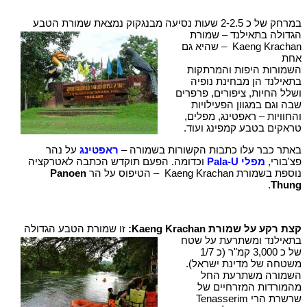
במרחק של כ 2-2.5 שעות נסיעה מבנגקוק נמצאת שמורת הטבע
הגדולה בתאילנד – שמורת
Kaeng Krachan – שהיא גם
אחת
השמורות היפות והמרתקות
בתאילנד הן מבחינת נופיה
ושלל החיות, ציפורים, פרפרים
שבה וגם במגוון הפעילויות
והחוויות – ראפטינג, מפלים,
טראקים בטבע קמפינג ועוד.
באתר כבר עלו כתבות הקשורות בשמורה –
ראפטינג
על נהר
פצ'בורי,
מפלי Pala-U
וכדומה. הפעם תוקדש הכתבה לאטרקציה
נוספת בשמורת Kaeng Krachan – הטיפוס על הר
Panoen
.
Thung
קצת רקע על שמורת Kaeng Krachan:
זו שמורת הטבע הגדולה
בתאילנד ומשתרעת על שטח
של כ 3,000 קמ"ר (כ 1/7
משטחה של מדינת ישראל).
השמורה משתרעת החל
מהמורדות המזרחיים של
שרשרת הרי Tenasserim