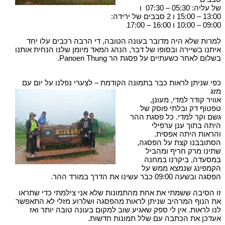
של עליה: 05:30 – 07:30 ו
13:00 – 15:00 ו 2 סבבים של ירידה:
09:00 – 10:00 ו 16:00 – 17:00
למרות שלא היה מדובר בעונה הטובה, די הרבה רכבים עלו יחד
איתנו בשיירה ובסופו של דבר, הנהג המאד מיומן שלנו הנחית אותנו
בשלום לאחר כשעתיים על פסגת הר Panoen Thung.
כפי שניתן לראות כבר בתמונה הקודמת – לצערי נפלנו על יום עם
מזג
אוויר קודר למדי, מעונן,
טפטוף דק ובלתי פוסק של
גשם וקר למדי. כל פסגת ההר
היתה בתוך ענן ערפילי
והראות היתה אפסית.
הסתובבנו קצת על הפסגה,
שתינו מרק חריף ומהביל
במסעדה, ביקרנו במחנה
הקמפינג שנמצא ממש על
הפסגה ובשעה 09:00 כבר עשינו את הדרך במורד ההר.
זו הסיבה ששמתי את אחת מהתמונות שלא אני צילמתי כדי שתראו
את הנוף המרהיב שניתן לראות מהפסגה ושלרוע מזלי לא התאפשר
לנו לראות. אין לי ספק שאגיע שוב למקום בעונה טובה יותר ואז
אעדכן את הכתבה עם שלל תמונות חדשות.