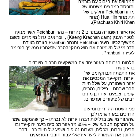
המהווים את הגבול עם בורמה
ותופסת כמחצית משטחו של
מחוז Petchburi וחלקים של
תת מחוז Hua Hin (מחוז
Prachuap Khiri Khan).
את אזור השמורה מבתרים 2 נהרות – נהר Petchburi אשר מנוקז
לסכר הענק (Kaeng Krachan dam) , יוצר אגם גדול מיימדים ומשם
ממשיך לכיוון העיר Petchburi והנהר Pranburi הזורם בצידה
הדרומי של השמורה וגם הוא מנוקז לסכר שלאחריו ממשיך בזרימה
לעיירה Pranburi.
הלחות הגבוהה באזור יחד עם המשקעים הרבים היורדים
בו איפשרו
את התפתחותם וקיומם של
יערות ירוקי-עד המכסים את
אזור השמורה, על שלל חיות
הבר שבהם – פילים, נמרים,
קופים, צבאים ועוד וכן מינים
רבים של ציפורים ופרפרים.
פני השטח ההרריים ומיעוט
הדרכים באזור גרמו לכך
שהאזור מיושב בדלילות רבה ויערות לא נכרתו – כך שהמקום שמר
על המרקם הטבעי שלו – 95% מהאזור מכוסים ביער ירוק-עד ובו
הרים, נהרות, מפלים, מערות נטיפים ושפע של חיות בר – דבר
ההופך את השמורה ליעד אידיאלי עבור חובבי הטראקים