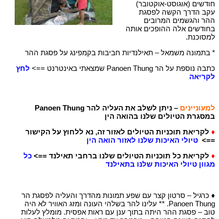
חודשים (אוגוסט-אוקטובר)
עקב הדרך הקשה לפסגת
ההר והגשמים המרובים
בחודשים אלה ההופכים אותה
למסוכנת.
* בתמונה משמאל – תאילנדיות חביבות בקמפינג על פסגת ההר
כתבה נוספת על הר Panoen Thung שמצאתי באינטרנט ==>
לחץ
לקריאה
למעוניינים
– ניתן לשלב את העליה להר Panoen Thung
במסגרת הטיולים שלנו בהואה הין
♦
לקריאת תוכניות הטיולים לאזור זה, נא ללחוץ על הקישור
==>
טיולי האיכות שלנו לאזור הואה הין
♦
לקריאת כל תוכניות הטיולים שלנו ברחבי תאילנד ==>
כל
מגוון טיולי האיכות שלנו בתאילנד
♦ כרגיל – סרטון קצר עם שפע תמונות מהדרך והעליה לפסגת הר
Panoen Thung. ** עלינו להר בשלהי העונה ומזג האוויר לא היה
טוב – פסגת ההר היתה בתוך ענן עם ראות אפסית. מומלץ לעלות