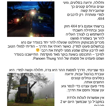
ותלולה, זרועה בסלעים, גזעי
עצים ונחלים קטנים כך
שהעבירות קשה
למדי ומותרת רק לרכבים
4X4.
ברשותי אמנם ג'יפ 4X4 חזק
וטוב ובתחילה חשבתי
להשתמש בו לצורך העליה
להר אך בשמורה פגשנו
מכרים מבנגקוק והחלטנו שנעלה להר יחד בטנדר עם נהג
(בתשלום פעוט למדי). כאשר ראיתי את הדרך – הודיתי למזלי הטוב
ו/או לריבון עולם שמנע ממני לקחת את רכבי
לפיכך – התכנסנו בשעת בוקר מאד מוקדמת התיישבנו בטנדר
ושמנו פעמינו אל פסגתו של ההר Panoen Thung.
כפי שציינתי, הדרך לפסגת ההר היא צרה, תלולה וקשה למדי. היא
עוברת בג'ונגל עבות, זרועה
בסלעים ונחלים קטנים
החוצים אותה.
מידי פעם עצרנו כדי לנסר גזע
עץ שנפל וחסם את הדרך.
אין אפשרות לעלות ולרדת
במקביל כך שבמשך היום יש 2
סבבים