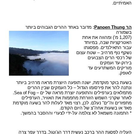
האמיתיים.
הר Panoen Thung
:
מדובר באחד ההרים הגבוהים ביותר
בשמורה
(1,207 מ') ומהווה את אחת
האטרקציות שבה, במיוחד
עבור התאילנדים. מפסגתו
נשקף נוף מרהיב – שטח עצום
של רכסי הרים הצבועים
בירוק-עד ועמקים
מוריקים המשתרעים עד
לאופק.
בשעת בוקר מוקדמת, ישנה תופעה היוצרת מראה מרהיב ביותר
ונתנה להר את פירסומו הגדול – כל העמקים שבין ההרים
מתמלאים בערפילים והתופעה יוצרת מראה של ים – Sea of Fog.
לאחר שקרני השמש הזורחת מחממות את האוויר, הערפילים
מתפזרים וה"ים" נעלם. לכן, רצוי מאד לעלות להר בשעה מוקדמת
מאד או בשעות אחה"צ של היום הקודם.
* התמונה משמאל לא צולמה על-ידי לצערי וההסבר בהמשך.
העליה לפסגת ההר ברכב נעשית דרך הג'ונגל, בדרך עפר צרה