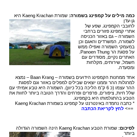
כמה מילים על קמפינג בשמורה:
שמורת Kaeng Krachan היא
גן-עדן
לחובבי הקמפינג. שפע של
אתרי קמפינג פזורים ברחבי
השמורה – גם באזור הכניסה
לשמורה, המשרדים והאגם וכן
במעמקי השמורה ואפילו ממש
על פסגת הר Panoen Thung.
האתרים נקיים, מסודרים עם
חשמל, שירותים, מקלחות
ומסעדה.
אחד ממחנות הקמפינג הידועים בשמורה – Baan Krang – נמצא
למרגלות ההר וממנו יוצאים שבילים למפלים באזור וגם לפסגת
ההר עצמו (כ 6 ק"מ הליכה בכל כיוון). השמורה היא טבע אמיתי עם
שלל חיות, ציפורים, פרפרים ופרחים והדרך הטובה ביותר לחוות את
הטבע בהתגלמותו היא בקמפינג.
* כתבה נחמדה באינטרנט על קמפינג בשמורת Kaeng Krachan
==>
לחץ לקריאת הכתבה
לסיכום:
שמורת הטבע Kaeng Krachan הינה השמורה הגדולה
ביותר