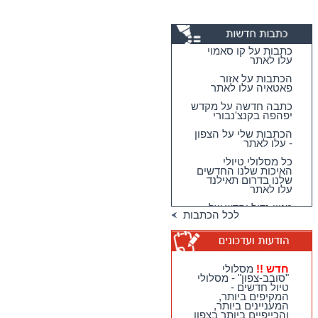
כתבות על קו סאמוי
עלו לאתר
הכתבות על אזור
פאטאיה עלו לאתר
כתבה חדשה על מקדש
יפהפה בקנצ'נבורי
הכתבות שלי על הצפון
- עלו לאתר
כל מסלולי טיולי
האיכות שלנו החדשים
שלנו בדרום תאילנד
עלו לאתר
מגוון גדול וחדש של
טיולי האיכות שלנו
לכל הכתבות
בדרום תאילנד
טיולי יום מהואה הין -
מבחר גדול של
מסלולים כייפיים
וחווייתיים לנופשים
חדש !!
מסלולי
בהואה הין !!
"סובב-צפון" - מסלולי
טיול חדשים -
חדש !!
מסלולי
המקיפים ביותר,
"סובב-צפון" - מסלולי
המעניינים ביותר,
טיול חדשים - המקיפים
והכייפיים ביותר בצפון