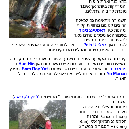
בתאילנד ואחת היפות
והמרתקות ביותר אך איננה
מוכרת לרוב הישראלים.
השמורה מתאימה גם לכאלה
הרוצים לטעום מחוויות קלות
ומהנות כגון
ראפטינג נינוח
בשמורה או מפלים נוחים מאד
להגעה ובסביבה טבעית
לגמרי כגון
מפלי Pala-U
….. וגם לחובבי הטבע האמיתי והאתגרי
יותר – טראקים, טיפוס ומפלים מרוחקים יותר.
קירבתה לבנגקוק (כשעתיים נסיעה) והעובדה שבסביבתה הקרובה
נמצאים חופי ים מצויינים ועיירות קייט משובחות כגון
Hua Hin
ו
פראנבורי
וכן אזורי טבע נוספים כגון שמורת
Sam Roy Yot
ומפרץ
Ao Manao
הופכת אותה ליעד אידיאלי לטיולים משולבים בכל
האזור.
בניגוד גמור למה שכתבו "מומחי פורום" מסויימים (
לחץ לקריאה
) –
השמורה
פתוחה ופעילה כל השנה
מלבד נושא כתבה זו – ההר
Panoen Thung ומחנה
הקמפינג הסמוך אליו (Ban
Krang) – הסגורים במשך 3