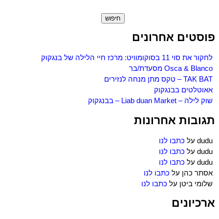
חיפוש:
פוסטים אחרונים
לחקור את סוי 11 בסוקומוויט: מרכז חיי הלילה של בנגקוק
Osca & Blanco מסעדת/בר
TAK BAT – טקס מתן מנחה לנזירים
אאוטלטים בבנגקוק
שוק לילה – Liab duan Market – בבנגקוק
תגובות אחרונות
dudu
על
כתבו לנו
dudu
על
כתבו לנו
dudu
על
כתבו לנו
אסתר כהן
על
כתבו לנו
שלומי ביטן
על
כתבו לנו
ארכיונים