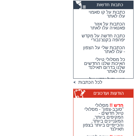
כתבות על קו סאמוי
עלו לאתר
הכתבות על אזור
פאטאיה עלו לאתר
כתבה חדשה על מקדש
יפהפה בקנצ'נבורי
הכתבות שלי על הצפון
- עלו לאתר
כל מסלולי טיולי
האיכות שלנו החדשים
שלנו בדרום תאילנד
עלו לאתר
מגוון גדול וחדש של
לכל הכתבות
טיולי האיכות שלנו
בדרום תאילנד
טיולי יום מהואה הין -
מבחר גדול של
מסלולים כייפיים
חדש !!
מסלולי
וחווייתיים לנופשים
"סובב-צפון" - מסלולי
בהואה הין !!
טיול חדשים -
המקיפים ביותר,
חדש !!
מסלולי
המעניינים ביותר,
"סובב-צפון" - מסלולי
והכייפיים ביותר בצפון
טיול חדשים - המקיפים
תאילנד
ביותר, המעניינים
ביותר, והכייפיים ביותר