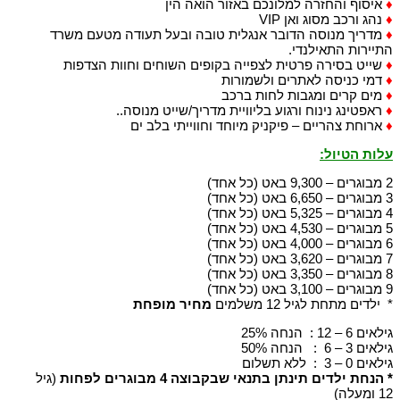
♦
איסוף והחזרה למלונכם באזור הואה הין
♦
נהג ורכב מסוג ואן VIP
♦
מדריך מנוסה הדובר אנגלית טובה ובעל תעודה מטעם משרד
התיירות התאילנדי.
♦
שייט בסירה פרטית לצפייה בקופים השוחים וחוות הצדפות
♦
דמי כניסה לאתרים ולשמורות
♦
מים קרים ומגבות לחות ברכב
♦
ראפטינג נינוח ורגוע בליוויית מדריך/שייט מנוסה..
♦
ארוחת צהריים – פיקניק מיוחד וחווייתי בלב ים
עלות הטיול
:
2 מבוגרים – 9,300 באט (כל אחד)
3 מבוגרים – 6,650 באט (כל אחד)
4 מבוגרים – 5,325 באט (כל אחד)
5 מבוגרים – 4,530 באט (כל אחד)
6 מבוגרים – 4,000 באט (כל אחד)
7 מבוגרים – 3,620 באט (כל אחד)
8 מבוגרים – 3,350 באט (כל אחד)
9 מבוגרים – 3,100 באט (כל אחד)
* ילדים מתחת לגיל 12 משלמים
מחיר מופחת
גילאים 6 – 12 : הנחה 25%
גילאים 3 – 6 : הנחה 50%
גילאים 0 – 3 : ללא תשלום
*
הנחת ילדים תינתן בתנאי שבקבוצה 4 מבוגרים לפחות
(גיל
12 ומעלה)