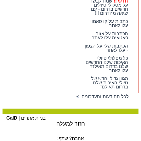
חדש !!
שמח לבשר
בצפון תאילנד
על מסלולי טיולים
חדשים בדרום - עם
חדש !!
שמח לבשר על
יציאה מהדרום !!!
מסלולי טיולים חדשים
בדרום - עם יציאה
כתבות על קו סאמוי
מהדרום !!!
עלו לאתר
הכתבות על אזור
פאטאיה עלו לאתר
הכתבות שלי על הצפון
- עלו לאתר
כל מסלולי טיולי
האיכות שלנו החדשים
שלנו בדרום תאילנד
עלו לאתר
מגוון גדול וחדש של
טיולי האיכות שלנו
בדרום תאילנד
לכל ההודעות והעדכונים
בניית אתרים |
GalD
חזור למעלה
אהבת? שתף: