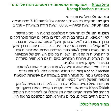
טיול מס' 9
– אטרקציות אמפאווה + ראפטינג נינוח על הנהר
בשמורת
Kaeng Krachan
סוג הטיול:
טיול איכות פרטי
תקופה:
מתקיים כל השנה בהזמנה של לפחות 7-10 ימים מראש
זמני הטיול:
שעת יציאה – 08:30 ; שעת חזרה משוערת – 17:30
תוכנית הטיול
:
לאחר איסוף ממלונכם בהואה הין ניסע היישר
לאזור אמפאווה. נבקר בבית תאילנדי בו מתקיים ייצור סוכר דקלים
בדרך מסורתית, ה"מקדש בתוך העץ" וכמובן גם בשוק הרכבת
ה"מתקפל" בו תיצפו במחזה מדהים כיצד רכבת עוברת דרך שוק
הומה. משם נמשיך לאזור כפרי הדייגים ויערות המנגרובים שם
סירה פרטית תיקח אותנו לצפייה בקופים השוחים של אמפאווה
וחוות הצדפות. ארוחת הצהריים ביום זה גם היא חוויה מיוחדת
במינה – פיקניק מיוחד בלב ים
.
ניפרד מאזור אמפאווה ונסיעה לא ארוכה תביא אותנו לשמורת
Kaeng Krachan (שמורת הטבע הגדולה בתאילנד שם נכייף
בראפטינג נינוח על הנהר הזורם בשמורה עם אפשרות לאומגות
(חופשי חופשי) היישר למימי הנהר.
את יום הטיול נסיים בעליה עם הרכב לנקודת התצפית על צוק
Khao Takiab שבפסגתו נמצא מקדש הקופים וממנו נישקף נוף
מרהיב של עיירת הקייט הואה הין ותוכלו גם להאכיל את הקופים
הרבים החיים במקום. בסיום נחזיר אותכם למלונכם בהואה הין.
מחיר הטיול כולל
: