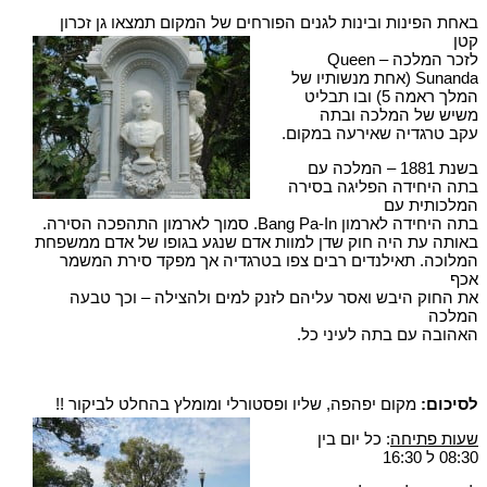
באחת הפינות ובינות לגנים הפורחים של המקום תמצאו גן זכרון
קטן
לזכר המלכה – Queen
Sunanda (אחת מנשותיו של
המלך ראמה 5) ובו תבליט
משיש של המלכה ובתה
עקב טרגדיה שאירעה במקום.
בשנת 1881 – המלכה עם
בתה היחידה הפליגה בסירה
המלכותית עם
בתה היחידה לארמון Bang Pa-In. סמוך לארמון התהפכה הסירה.
באותה עת היה חוק שדן למוות אדם שנגע בגופו של אדם ממשפחת
המלוכה. תאילנדים רבים צפו בטרגדיה אך מפקד סירת המשמר
אכף
את החוק היבש ואסר עליהם לזנק למים ולהצילה – וכך טבעה
המלכה
האהובה עם בתה לעיני כל.
לסיכום:
מקום יפהפה, שליו ופסטורלי ומומלץ בהחלט לביקור !!
שעות פתיחה
: כל יום בין
08:30 ל 16:30