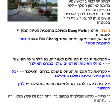
לבוש:
יש לבוא בלבוש צנוע
בדומה לארמון המלך – ללא
כתפיים חשופות
ומכנסיים מעבר לברך לגברים
ונשים (ניתן להשאיל צעיף גדול
בכניסה)
הערה:
ארמון Bang Pa-In משולב בתוכנית הטיול המקיף
לשמורת
קאו יאי,
אזור נאקון נאיוק ואזור Pak Chong ==>
קישור
לתוכנית הטיול
♦
לקריאת תוכניות הטיולים לאזור זה, נא ללחוץ על הקישור
==>
טיולי האיכות הפרטיים שלנו במרכז תאילנד
♦
לקריאת כל תוכניות הטיולים שלנו ברחבי תאילנד ==>
כל
מגוון טיולי האיכות שלנו בתאילנד
♦
ליצירת קשר לתכנון טיול איכות פרטי בתאילנד ⇐
לחץ
לקישור
** כרגיל – סרטון שצילמתי במקום כדי לתת לכם ולו שמץ מהאווירה
…..תהנו !!