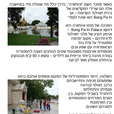
כאשר מוזכר השם "איותאיה", בדרך-כלל מה שעולה מיד במחשבה
אלה הם שרידי המקדשים של
בירת תאילנד הקדומה – אך
Bang Pa In הוא שונה לגמרי
הפנינה של מחוז איותאיה היא
דווקא Bang Pa-In Palace –
ארמון הקיץ של מלכי תאילנד
לדורותיהם – מקום יפהפה
ופסטורלי על גדת נהר
הצ'אופראיה עם שפע גנים
מטופחים וארמונות מסגנונות שונים הנותנים הצצה להסטוריה
בצורה מהנה ביותר וכייפית גם לילדים – נמצא כ 60 ק"מ מבנגקוק
ובהחלט מומלץ מאד לביקור.
השלווה, היופי והפסטורליות של המקום אופפים אותכם ברגע
שפסעתם פנימה והתיישבתם
ברכב הגולף ו(נהיגה
עצמית) והתחלתם
להתנייד בשבילי המקום, בין
הגנים הפורחים והמטופחים
ובין הארמונות
לסוגיהם השונים.