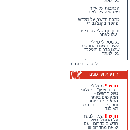
עלו לאתר
הכתבות על אזור
פאטאיה עלו לאתר
כתבה חדשה על מקדש
יפהפה בקנצ'נבורי
הכתבות שלי על הצפון
- עלו לאתר
כל מסלולי טיולי
האיכות שלנו החדשים
שלנו בדרום תאילנד
עלו לאתר
מגוון גדול וחדש של
לכל הכתבות
טיולי האיכות שלנו
בדרום תאילנד
טיולי יום מהואה הין -
מבחר גדול של
מסלולים כייפיים
חדש !!
מסלולי
וחווייתיים לנופשים
"סובב-צפון" - מסלולי
בהואה הין !!
טיול חדשים -
המקיפים ביותר,
חדש !!
מסלולי
המעניינים ביותר,
"סובב-צפון" - מסלולי
והכייפיים ביותר בצפון
טיול חדשים - המקיפים
תאילנד
ביותר, המעניינים
ביותר, והכייפיים ביותר
חדש !!
שמח לבשר
בצפון תאילנד
על מסלולי טיולים
חדשים בדרום - עם
חדש !!
שמח לבשר על
יציאה מהדרום !!!
מסלולי טיולים חדשים