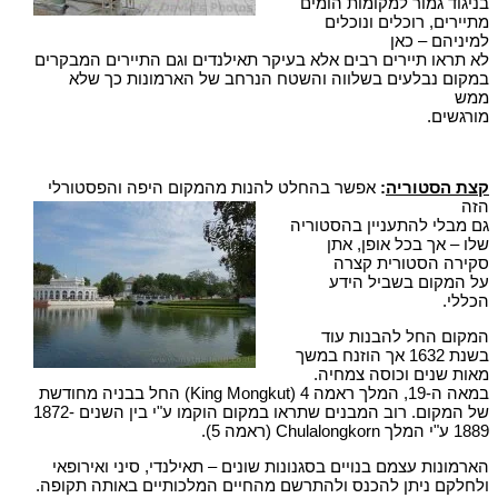
בניגוד גמור למקומות הומים
מתיירים, רוכלים ונוכלים
למיניהם – כאן
לא תראו תיירים רבים אלא בעיקר תאילנדים וגם התיירים המבקרים
במקום נבלעים בשלווה והשטח הנרחב של הארמונות כך שלא
ממש
מורגשים.
קצת הסטוריה
:
אפשר בהחלט להנות מהמקום היפה והפסטורלי
הזה
גם מבלי להתעניין בהסטוריה
שלו – אך בכל אופן, אתן
סקירה הסטורית קצרה
על המקום בשביל הידע
הכללי.
המקום החל להבנות עוד
בשנת 1632 אך הוזנח במשך
מאות שנים וכוסה צמחיה.
במאה ה-19, המלך ראמה 4 (King Mongkut) החל בבניה מחודשת
של המקום. רוב המבנים שתראו במקום הוקמו ע"י בין השנים 1872-
1889 ע"י המלך Chulalongkorn (ראמה 5).
הארמונות עצמם בנויים בסגנונות שונים – תאילנדי, סיני ואירופאי
ולחלקם ניתן להכנס ולהתרשם מהחיים המלכותיים באותה תקופה.